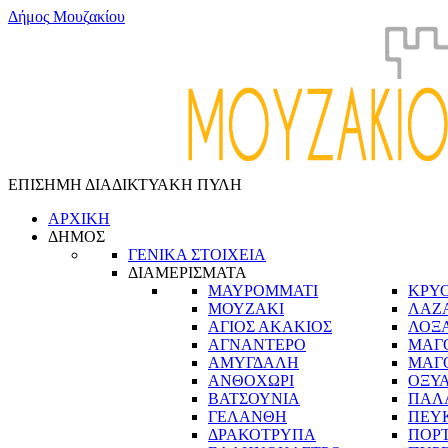
Δ
ή
μ
ο
ς
Μ
ο
υ
ζ
α
κ
ί
ο
υ
ΕΠΙΣΗΜΗ ΔΙΑΔΙΚΤΥΑΚΗ ΠΥΛΗ
ΑΡΧΙΚΗ
ΔΗΜΟΣ
ΓΕΝΙΚΑ ΣΤΟΙΧΕΙΑ
ΔΙΑΜΕΡΙΣΜΑΤΑ
ΜΑΥΡΟΜΜΑΤΙ
ΚΡΥ
ΜΟΥΖΑΚΙ
ΛΑΖ
ΑΓΙΟΣ ΑΚΑΚΙΟΣ
ΛΟΞ
ΑΓΝΑΝΤΕΡΟ
ΜΑΓ
ΑΜΥΓΔΑΛΗ
ΜΑΓ
ΑΝΘΟΧΩΡΙ
ΟΞΥ
ΒΑΤΣΟΥΝΙΑ
ΠΑΛ
ΓΕΛΑΝΘΗ
ΠΕΥ
ΔΡΑΚΟΤΡΥΠΑ
ΠΟΡ