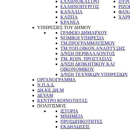
ΕΛΛΗΝΟΚΑΣΤΡΟ
ΠΥΡ
ΕΛΛΗΝΟΠΥΡΓΟΣ
ΡΙΖΟ
ΚΑΝΑΛΙΑ
ΦΑΝ
ΚΑΠΠΑ
ΧΑΡ
ΚΡΑΝΕΑ
ΥΠΗΡΕΣΙΕΣ ΤΟΥ ΔΗΜΟΥ
ΓΡΑΦΕΙΟ ΔΗΜΑΡΧΟΥ
ΝΟΜΙΚΗ ΥΠΗΡΕΣΙΑ
ΤΜ.ΠΡΟΓΡΑΜΜΑΤΙΣΜΟΥ
ΤΜ.ΤΟΠ.ΟΙΚΟΝ.ΑΝΑΠΤΥΞΗΣ
Δ/ΝΣΗ ΠΕΡΙΒΑΛΛΟΝΤΟΣ
ΤΜ. ΚΟΙΝ. ΠΡΟΣΤΑΣΙΑΣ
Δ/ΝΣΗ ΔΙΟΙΚΗΤΙΚΟΥ ΚΑΙ
ΟΙΚΟΝΟΜΙΚΟΥ
Δ/ΝΣΗ ΤΕΧΝΙΚΩΝ ΥΠΗΡΕΣΙΩΝ
ΟΡΓΑΝΟΓΡΑΜΜΑ
Ν.Π.Δ.Δ.
ΔΗ.ΚΕ.ΔΗ.Μ
ΔΕΥΑΜ
ΚΕΝΤΡΟ ΚΟΙΝΟΤΗΤΑΣ
ΠΟΛΙΤΙΣΜΟΣ
ΙΣΤΟΡΙΑ
ΜΝΗΜΕΙΑ
ΠΡΟΣΩΠΙΚΟΤΗΤΕΣ
ΕΚΔΗΛΩΣΕΙΣ