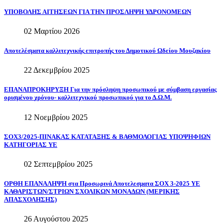
ΥΠΟΒΟΛΗΣ
ΑΙΤΗΣΕΩΝ
ΓΙΑ
ΤHN
ΠΡΟΣΛΗΨΗ
ΥΔΡΟΝΟΜΕΩΝ
02 Μαρτίου 2026
Αποτελέσματα
καλλιτεχνικής
επιτροπής
του
Δημοτικού
Ωδείου
Μουζακίου
22 Δεκεμβρίου 2025
EΠΑΝΑΠΡΟΚΗΡΥΞΗ
Για
την
πρόσληψη
προσωπικού
µε
σύμβαση
εργασίας
ορισμένου
χρόνου-
καλλιτεχνικού
προσωπικού
για
το
Δ.Ω.Μ.
12 Νοεμβρίου 2025
ΣΟΧ3/2025-ΠΙΝΑΚΑΣ
ΚΑΤΑΤΑΞΗΣ
&
ΒΑΘΜΟΛΟΓΙΑΣ
ΥΠΟΨΗΦΙΩΝ
ΚΑΤΗΓΟΡΙΑΣ
ΥΕ
02 Σεπτεμβρίου 2025
ΟΡΘΗ
ΕΠΑΝΑΛΗΨΗ
στα
Προσωρινά
Αποτελεσματα
ΣΟΧ
3-2025
ΥΕ
ΚΑΘΑΡΙΣΤΩΝ/ΣΤΡΙΩΝ
ΣΧΟΛΙΚΩΝ
ΜΟΝΑΔΩΝ
(ΜΕΡΙΚΗΣ
ΑΠΑΣΧΟΛΗΣΗΣ)
26 Αυγούστου 2025