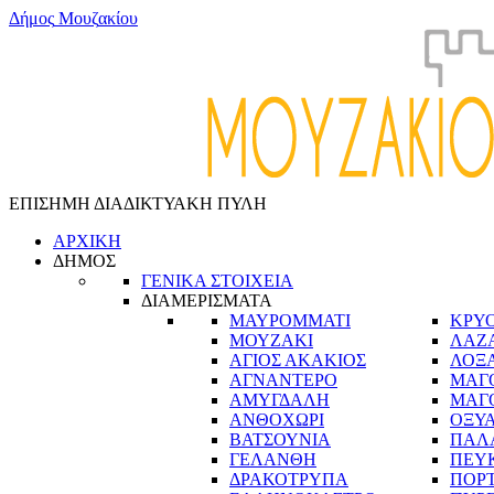
Δ
ή
μ
ο
ς
Μ
ο
υ
ζ
α
κ
ί
ο
υ
ΕΠΙΣΗΜΗ ΔΙΑΔΙΚΤΥΑΚΗ ΠΥΛΗ
ΑΡΧΙΚΗ
ΔΗΜΟΣ
ΓΕΝΙΚΑ ΣΤΟΙΧΕΙΑ
ΔΙΑΜΕΡΙΣΜΑΤΑ
ΜΑΥΡΟΜΜΑΤΙ
ΚΡΥ
ΜΟΥΖΑΚΙ
ΛΑΖ
ΑΓΙΟΣ ΑΚΑΚΙΟΣ
ΛΟΞ
ΑΓΝΑΝΤΕΡΟ
ΜΑΓ
ΑΜΥΓΔΑΛΗ
ΜΑΓ
ΑΝΘΟΧΩΡΙ
ΟΞΥ
ΒΑΤΣΟΥΝΙΑ
ΠΑΛ
ΓΕΛΑΝΘΗ
ΠΕΥ
ΔΡΑΚΟΤΡΥΠΑ
ΠΟΡ