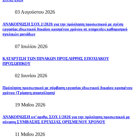
03 Αυγούστου 2026
ΑΝΑΚΟΙΝΩΣΗ
ΣΟΧ
2/2026
για
την
πρόσληψη
προσωπικού
με
σχέση
εργασίας
ιδιωτικού
δικαίου
ορισμένου
χρόνου
σε
υπηρεσίες
καθαρισμού
σχολικών
μονάδων
07 Ιουλίου 2026
ΚΑΤΑΡΤΙΣΗ
ΤΩΝ
ΠΙΝΑΚΩΝ
ΠΡΟΣΛΗΨΗΣ
ΕΠΟΧΙΑΚΟΥ
ΠΡΟΣΩΠΙΚΟΥ
02 Ιουνίου 2026
Πρόσληψη
προσωπικού
με
σύμβαση
εργασίας
ιδιωτικού
δικαίου
ορισμένου
χρόνου
(Τρίμηνη
απασχόληση)
19 Μαΐου 2026
ΑΝΑΚΟΙΝΩΣΗ
υπ’
αριθμ.
ΣΟΧ
1/2026
για
την
πρόσληψη
προσωπικού
με
σύναψη
ΣΥΜΒΑΣΗΣ
ΕΡΓΑΣΙΑΣ
ΟΡΙΣΜΕΝΟΥ
ΧΡΟΝΟΥ
11 Μαΐου 2026