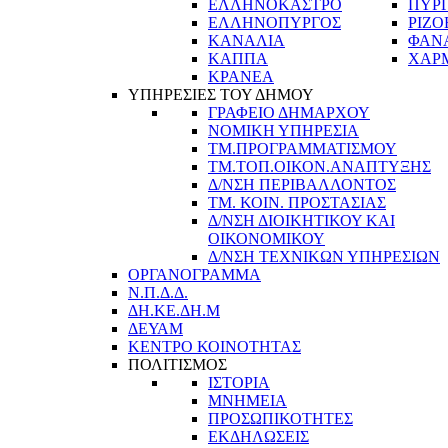
ΕΛΛΗΝΟΚΑΣΤΡΟ
ΠΥΡ
ΕΛΛΗΝΟΠΥΡΓΟΣ
ΡΙΖΟ
ΚΑΝΑΛΙΑ
ΦΑΝ
ΚΑΠΠΑ
ΧΑΡ
ΚΡΑΝΕΑ
ΥΠΗΡΕΣΙΕΣ ΤΟΥ ΔΗΜΟΥ
ΓΡΑΦΕΙΟ ΔΗΜΑΡΧΟΥ
ΝΟΜΙΚΗ ΥΠΗΡΕΣΙΑ
ΤΜ.ΠΡΟΓΡΑΜΜΑΤΙΣΜΟΥ
ΤΜ.ΤΟΠ.ΟΙΚΟΝ.ΑΝΑΠΤΥΞΗΣ
Δ/ΝΣΗ ΠΕΡΙΒΑΛΛΟΝΤΟΣ
ΤΜ. ΚΟΙΝ. ΠΡΟΣΤΑΣΙΑΣ
Δ/ΝΣΗ ΔΙΟΙΚΗΤΙΚΟΥ ΚΑΙ
ΟΙΚΟΝΟΜΙΚΟΥ
Δ/ΝΣΗ ΤΕΧΝΙΚΩΝ ΥΠΗΡΕΣΙΩΝ
ΟΡΓΑΝΟΓΡΑΜΜΑ
Ν.Π.Δ.Δ.
ΔΗ.ΚΕ.ΔΗ.Μ
ΔΕΥΑΜ
ΚΕΝΤΡΟ ΚΟΙΝΟΤΗΤΑΣ
ΠΟΛΙΤΙΣΜΟΣ
ΙΣΤΟΡΙΑ
ΜΝΗΜΕΙΑ
ΠΡΟΣΩΠΙΚΟΤΗΤΕΣ
ΕΚΔΗΛΩΣΕΙΣ