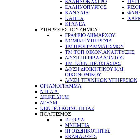
ΕΛΛΗΝΟΚΑΣΤΡΟ
ΠΥΡ
ΕΛΛΗΝΟΠΥΡΓΟΣ
ΡΙΖΟ
ΚΑΝΑΛΙΑ
ΦΑΝ
ΚΑΠΠΑ
ΧΑΡ
ΚΡΑΝΕΑ
ΥΠΗΡΕΣΙΕΣ ΤΟΥ ΔΗΜΟΥ
ΓΡΑΦΕΙΟ ΔΗΜΑΡΧΟΥ
ΝΟΜΙΚΗ ΥΠΗΡΕΣΙΑ
ΤΜ.ΠΡΟΓΡΑΜΜΑΤΙΣΜΟΥ
ΤΜ.ΤΟΠ.ΟΙΚΟΝ.ΑΝΑΠΤΥΞΗΣ
Δ/ΝΣΗ ΠΕΡΙΒΑΛΛΟΝΤΟΣ
ΤΜ. ΚΟΙΝ. ΠΡΟΣΤΑΣΙΑΣ
Δ/ΝΣΗ ΔΙΟΙΚΗΤΙΚΟΥ ΚΑΙ
ΟΙΚΟΝΟΜΙΚΟΥ
Δ/ΝΣΗ ΤΕΧΝΙΚΩΝ ΥΠΗΡΕΣΙΩΝ
ΟΡΓΑΝΟΓΡΑΜΜΑ
Ν.Π.Δ.Δ.
ΔΗ.ΚΕ.ΔΗ.Μ
ΔΕΥΑΜ
ΚΕΝΤΡΟ ΚΟΙΝΟΤΗΤΑΣ
ΠΟΛΙΤΙΣΜΟΣ
ΙΣΤΟΡΙΑ
ΜΝΗΜΕΙΑ
ΠΡΟΣΩΠΙΚΟΤΗΤΕΣ
ΕΚΔΗΛΩΣΕΙΣ