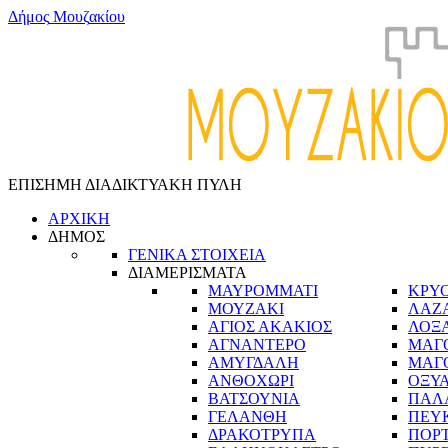
Δ
ή
μ
ο
ς
Μ
ο
υ
ζ
α
κ
ί
ο
υ
ΕΠΙΣΗΜΗ ΔΙΑΔΙΚΤΥΑΚΗ ΠΥΛΗ
ΑΡΧΙΚΗ
ΔΗΜΟΣ
ΓΕΝΙΚΑ ΣΤΟΙΧΕΙΑ
ΔΙΑΜΕΡΙΣΜΑΤΑ
ΜΑΥΡΟΜΜΑΤΙ
ΚΡΥ
ΜΟΥΖΑΚΙ
ΛΑΖ
ΑΓΙΟΣ ΑΚΑΚΙΟΣ
ΛΟΞ
ΑΓΝΑΝΤΕΡΟ
ΜΑΓ
ΑΜΥΓΔΑΛΗ
ΜΑΓ
ΑΝΘΟΧΩΡΙ
ΟΞΥ
ΒΑΤΣΟΥΝΙΑ
ΠΑΛ
ΓΕΛΑΝΘΗ
ΠΕΥ
ΔΡΑΚΟΤΡΥΠΑ
ΠΟΡ