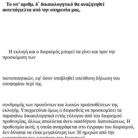
Το υπ’ αριθμ. δ΄ δικαιολογητικό θα αναζητηθεί
αυτεπάγγελτα από την υπηρεσία μας.
Η εκλογή και ο διορισμός μπορεί να γίνει και πριν την
προσκόμιση των
πιστοποιητικών, εφ' όσον υποβληθεί υπεύθυνη δήλωση του
υποψηφίου περί της
συνδρομής των προσόντων και λοιπών προϋποθέσεων της
εκλογής. Υποχρεούται όμως ο διορισθείς να προσκομίσει τα
παραπάνω δικαιολογητικά εντός εύλογου από του διορισμού
προθεσμίας, άλλως απολύεται άνευ οιασδήποτε διατυπώσεως. Η
προθεσμία αυτή, η οποία αναγράφεται στο έγγραφο του διορισμού,
δεν δύναται να είναι μεγαλύτερη των 30 ημερών από την
κοινοποίηση του εγγράφου του διορισμού.