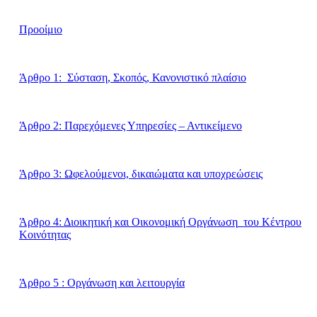
Προοίμιο
Άρθρο 1:
Σύσταση, Σκοπός, Κανονιστικό πλαίσιο
Άρθρο 2
:
Παρεχόμενες Υπηρεσίες – Αντικείμενο
Άρθρο 3: Ωφελούμενοι, δικαιώματα και υποχρεώσεις
Άρθρο 4: Διοικητική και Οικονομική Οργάνωση
του Κέντρου
Κοινότητας
Άρθρο 5 : Οργάνωση και λειτουργία