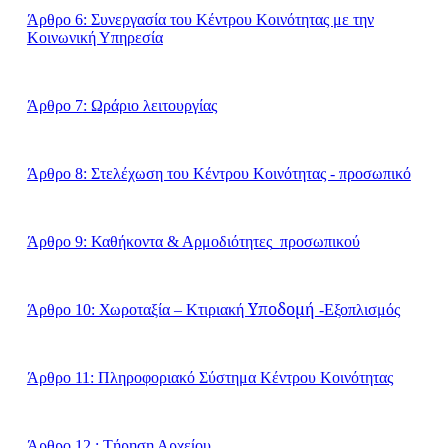
Άρθρο 6: Συνεργασία του Κέντρου Κοινότητας με την
Κοινωνική Υπηρεσία
Άρθρο 7
:
Ωράριο λειτουργίας
Άρθρο 8: Στελέχωση του Κέντρου Κοινότητας - προσωπικό
Άρθρο 9: Καθήκοντα & Αρμοδιότητες
προσωπικού
Άρθρο 10: Χωροταξία – Κτιριακή
Υποδομή
-Εξοπλισμός
Άρθρο 11: Πληροφοριακό Σύστημα Κέντρου Κοινότητας
Άρθρο 12 : Τήρηση Αρχείου