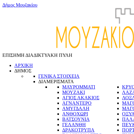
Δ
ή
μ
ο
ς
Μ
ο
υ
ζ
α
κ
ί
ο
υ
ΕΠΙΣΗΜΗ ΔΙΑΔΙΚΤΥΑΚΗ ΠΥΛΗ
ΑΡΧΙΚΗ
ΔΗΜΟΣ
ΓΕΝΙΚΑ ΣΤΟΙΧΕΙΑ
ΔΙΑΜΕΡΙΣΜΑΤΑ
ΜΑΥΡΟΜΜΑΤΙ
ΚΡΥ
ΜΟΥΖΑΚΙ
ΛΑΖ
ΑΓΙΟΣ ΑΚΑΚΙΟΣ
ΛΟΞ
ΑΓΝΑΝΤΕΡΟ
ΜΑΓ
ΑΜΥΓΔΑΛΗ
ΜΑΓ
ΑΝΘΟΧΩΡΙ
ΟΞΥ
ΒΑΤΣΟΥΝΙΑ
ΠΑΛ
ΓΕΛΑΝΘΗ
ΠΕΥ
ΔΡΑΚΟΤΡΥΠΑ
ΠΟΡ