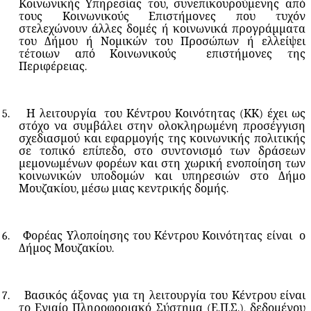
Κοινωνικής Υπηρεσίας του, συνεπικουρούμενης από
τους Κοινωνικούς Επιστήμονες που τυχόν
στελεχώνουν άλλες δομές ή κοινωνικά προγράμματα
του Δήμου ή Νομικών του Προσώπων ή ελλείψει
τέτοιων από Κοινωνικούς
επιστήμονες της
Περιφέρειας.
5.
Η λειτουργία
του Κέντρου Κοινότητας (ΚΚ) έχει ως
στόχο να συμβάλει στην ολοκληρωμένη προσέγγιση
σχεδιασμού και εφαρμογής της κοινωνικής πολιτικής
σε τοπικό επίπεδο, στο συντονισμό των δράσεων
μεμονωμένων φορέων και στη χωρική ενοποίηση των
κοινωνικών υποδομών και υπηρεσιών στο Δήμο
Μουζακίου, μέσω μιας κεντρικής δομής.
6.
Φορέας Υλοποίησης του Κέντρου Κοινότητας είναι
ο
Δήμος Μουζακίου.
7.
Βασικός άξονας για τη λειτουργία του Κέντρου είναι
το Ενιαίο Πληροφοριακό Σύστημα (Ε.Π.Σ.), δεδομένου