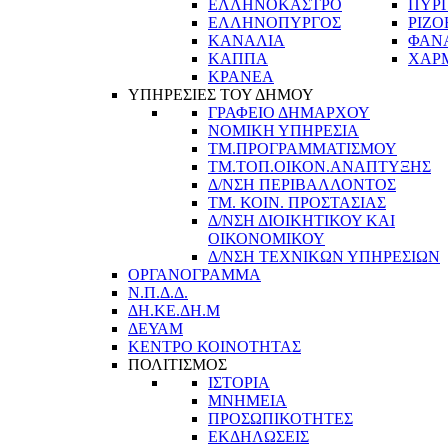
ΕΛΛΗΝΟΚΑΣΤΡΟ
ΠΥΡ
ΕΛΛΗΝΟΠΥΡΓΟΣ
ΡΙΖΟ
ΚΑΝΑΛΙΑ
ΦΑΝ
ΚΑΠΠΑ
ΧΑΡ
ΚΡΑΝΕΑ
ΥΠΗΡΕΣΙΕΣ ΤΟΥ ΔΗΜΟΥ
ΓΡΑΦΕΙΟ ΔΗΜΑΡΧΟΥ
ΝΟΜΙΚΗ ΥΠΗΡΕΣΙΑ
ΤΜ.ΠΡΟΓΡΑΜΜΑΤΙΣΜΟΥ
ΤΜ.ΤΟΠ.ΟΙΚΟΝ.ΑΝΑΠΤΥΞΗΣ
Δ/ΝΣΗ ΠΕΡΙΒΑΛΛΟΝΤΟΣ
ΤΜ. ΚΟΙΝ. ΠΡΟΣΤΑΣΙΑΣ
Δ/ΝΣΗ ΔΙΟΙΚΗΤΙΚΟΥ ΚΑΙ
ΟΙΚΟΝΟΜΙΚΟΥ
Δ/ΝΣΗ ΤΕΧΝΙΚΩΝ ΥΠΗΡΕΣΙΩΝ
ΟΡΓΑΝΟΓΡΑΜΜΑ
Ν.Π.Δ.Δ.
ΔΗ.ΚΕ.ΔΗ.Μ
ΔΕΥΑΜ
ΚΕΝΤΡΟ ΚΟΙΝΟΤΗΤΑΣ
ΠΟΛΙΤΙΣΜΟΣ
ΙΣΤΟΡΙΑ
ΜΝΗΜΕΙΑ
ΠΡΟΣΩΠΙΚΟΤΗΤΕΣ
ΕΚΔΗΛΩΣΕΙΣ