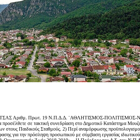
ΣΑΣ Αριθμ. Πρωτ. 19 Ν.Π.Δ.Δ. ¨ΑΘΛΗΤΙΣΜΟΣ-ΠΟΛΙΤΙΣΜΟΣ-
έλθετε σε τακτική συνεδρίαση στο Δημοτικό Κατάστημα Μουζακίου
ων στους Παιδικούς Σταθμούς. 2) Περί αναμόρφωσης προϋπολογισμού
πόφασης για την πρόσληψη προσωπικού με σύμβαση εργασίας ιδιωτικο