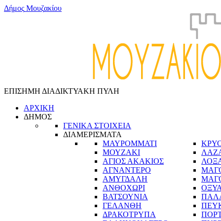
Δ
ή
μ
ο
ς
Μ
ο
υ
ζ
α
κ
ί
ο
υ
ΕΠΙΣΗΜΗ ΔΙΑΔΙΚΤΥΑΚΗ ΠΥΛΗ
ΑΡΧΙΚΗ
ΔΗΜΟΣ
ΓΕΝΙΚΑ ΣΤΟΙΧΕΙΑ
ΔΙΑΜΕΡΙΣΜΑΤΑ
ΜΑΥΡΟΜΜΑΤΙ
ΚΡΥ
ΜΟΥΖΑΚΙ
ΛΑΖ
ΑΓΙΟΣ ΑΚΑΚΙΟΣ
ΛΟΞ
ΑΓΝΑΝΤΕΡΟ
ΜΑΓ
ΑΜΥΓΔΑΛΗ
ΜΑΓ
ΑΝΘΟΧΩΡΙ
ΟΞΥ
ΒΑΤΣΟΥΝΙΑ
ΠΑΛ
ΓΕΛΑΝΘΗ
ΠΕΥ
ΔΡΑΚΟΤΡΥΠΑ
ΠΟΡ