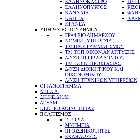
ΕΛΛΗΝΟΚΑΣΤΡΟ
ΠΥΡ
ΕΛΛΗΝΟΠΥΡΓΟΣ
ΡΙΖΟ
ΚΑΝΑΛΙΑ
ΦΑΝ
ΚΑΠΠΑ
ΧΑΡ
ΚΡΑΝΕΑ
ΥΠΗΡΕΣΙΕΣ ΤΟΥ ΔΗΜΟΥ
ΓΡΑΦΕΙΟ ΔΗΜΑΡΧΟΥ
ΝΟΜΙΚΗ ΥΠΗΡΕΣΙΑ
ΤΜ.ΠΡΟΓΡΑΜΜΑΤΙΣΜΟΥ
ΤΜ.ΤΟΠ.ΟΙΚΟΝ.ΑΝΑΠΤΥΞΗΣ
Δ/ΝΣΗ ΠΕΡΙΒΑΛΛΟΝΤΟΣ
ΤΜ. ΚΟΙΝ. ΠΡΟΣΤΑΣΙΑΣ
Δ/ΝΣΗ ΔΙΟΙΚΗΤΙΚΟΥ ΚΑΙ
ΟΙΚΟΝΟΜΙΚΟΥ
Δ/ΝΣΗ ΤΕΧΝΙΚΩΝ ΥΠΗΡΕΣΙΩΝ
ΟΡΓΑΝΟΓΡΑΜΜΑ
Ν.Π.Δ.Δ.
ΔΗ.ΚΕ.ΔΗ.Μ
ΔΕΥΑΜ
ΚΕΝΤΡΟ ΚΟΙΝΟΤΗΤΑΣ
ΠΟΛΙΤΙΣΜΟΣ
ΙΣΤΟΡΙΑ
ΜΝΗΜΕΙΑ
ΠΡΟΣΩΠΙΚΟΤΗΤΕΣ
ΕΚΔΗΛΩΣΕΙΣ