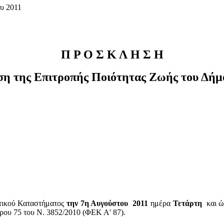
υ 2011
Π
Ρ
Ο
Σ
Κ
Λ
Η
Σ
Η
ση
της
Επιτροπής
Ποιότητας
Ζωής
του
Δήμ
οτικού Καταστήματος
την 7η Αυγούστου
2011
ημέρα
Τετάρτη
και 
θρου 75 του Ν. 3852/2010 (ΦΕΚ Α' 87).