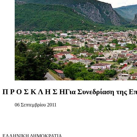
Π
Ρ
Ο
Σ
Κ
Λ
Η
Σ
ΗΓια
Συνεδρίαση
της
Επ
06 Σεπτεμβρίου 2011
ΕΛΛΗΝΙΚΗ ΔΗΜΟΚΡΑΤΙΑ