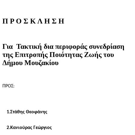
Π
Ρ
Ο
Σ
Κ
Λ
Η
Σ
Η
Για
Τακτική
δια
περιφοράς
συνεδρίαση
της
Επιτροπής
Ποιότητας
Ζωής
του
Δήμου
Μουζακίου
ΠΡΟΣ:
1.Στάθης Θεοφάνης
2.Κανιούρας Γεώργιος