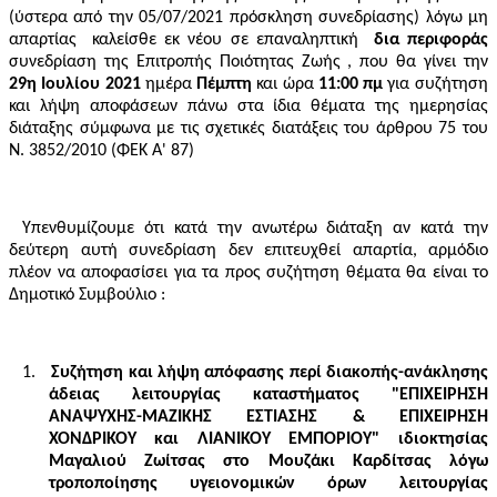
(ύστερα από την 05/07/2021 πρόσκληση συνεδρίασης) λόγω μη
απαρτίας
καλείσθε εκ νέου σε επαναληπτική
δια περιφοράς
συνεδρίαση της Επιτροπής Ποιότητας Ζωής
, που θα γίνει την
29η Ιουλίου 2021
ημέρα
Πέμπτη
και ώρα
11:00 πμ
για συζήτηση
και λήψη αποφάσεων πάνω στα ίδια θέματα της ημερησίας
διάταξης σύμφωνα με τις σχετικές διατάξεις του άρθρου 75 του
Ν. 3852/2010 (ΦΕΚ Α' 87)
Υπενθυμίζουμε ότι κατά την ανωτέρω διάταξη αν κατά την
δεύτερη αυτή συνεδρίαση δεν επιτευχθεί απαρτία, αρμόδιο
πλέον να αποφασίσει για τα προς συζήτηση θέματα θα είναι το
Δημοτικό Συμβούλιο :
1.
Συζήτηση και λήψη απόφασης περί διακοπής-ανάκλησης
άδειας λειτουργίας καταστήματος "ΕΠΙΧΕΙΡΗΣΗ
ΑΝΑΨΥΧΗΣ-ΜΑΖΙΚΗΣ ΕΣΤΙΑΣΗΣ & ΕΠΙΧΕΙΡΗΣΗ
ΧΟΝΔΡΙΚΟΥ και ΛΙΑΝΙΚΟΥ ΕΜΠΟΡΙΟΥ" ιδιοκτησίας
Μαγαλιού Ζωίτσας στο Μουζάκι Καρδίτσας λόγω
τροποποίησης υγειονομικών όρων λειτουργίας