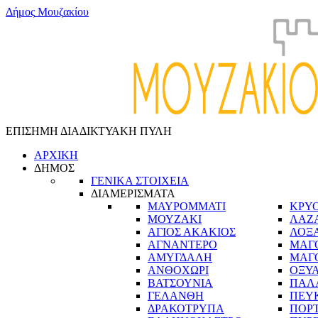
Δ
ή
μ
ο
ς
Μ
ο
υ
ζ
α
κ
ί
ο
υ
ΕΠΙΣΗΜΗ ΔΙΑΔΙΚΤΥΑΚΗ ΠΥΛΗ
ΑΡΧΙΚΗ
ΔΗΜΟΣ
ΓΕΝΙΚΑ ΣΤΟΙΧΕΙΑ
ΔΙΑΜΕΡΙΣΜΑΤΑ
ΜΑΥΡΟΜΜΑΤΙ
ΚΡΥ
ΜΟΥΖΑΚΙ
ΛΑΖ
ΑΓΙΟΣ ΑΚΑΚΙΟΣ
ΛΟΞ
ΑΓΝΑΝΤΕΡΟ
ΜΑΓ
ΑΜΥΓΔΑΛΗ
ΜΑΓ
ΑΝΘΟΧΩΡΙ
ΟΞΥ
ΒΑΤΣΟΥΝΙΑ
ΠΑΛ
ΓΕΛΑΝΘΗ
ΠΕΥ
ΔΡΑΚΟΤΡΥΠΑ
ΠΟΡ