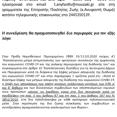
ηλεκτρονικά στο
email
t
.
anyfantis
@
mouzaki
.
gr
είτε στη
γραμματεία της Επιτροπής Ποιότητας Ζωής (κ.Ανυφαντή Θωμά)
κατόπιν τηλεφωνικής επικοινωνίας στο 2445350139.
Η συνεδρίαση θα πραγματοποιηθεί δια περιφοράς για τον εξής
λόγο:
Στην
Πράξη Νομοθετικού Περιεχομένου (ΦΕΚ 55/11.03.2020 τεύχος A’)
“Κατεπείγοντα μέτρα αντιμετώπισης των αρνητικών συνεπειών της εμφάνισης
του κορωνοϊού COVID-19 και της ανάγκης περιορισμού της διάδοσής του” και
συγκεκριμένα στο άρθρο 10 “Κατεπείγουσες διατάξεις για τη λειτουργία Δήμων
και Περιφερειών κατά τη διάρκεια της λήψης μέτρων αποφυγής της διάδοσης
του κορωνοϊού
COVID
-19” και στην παράγραφο 1 ορίζεται ρητά ότι: «Κατά το
διάστημα λήψης των μέτρων αποφυγής της διάδοσης του κορωνοϊού
COVID
-19,
η λήψη των αποφάσεων των πάσης φύσεων συλλογικών οργάνων των ΟΤΑ α’
και β’ βαθμού
και των διοικητικών συμβουλίων των εποπτευόμενων νομικών
τους προσώπων
μπορεί να λαμβάνει χώρα είτε δια περιφοράς κατά τις
προβλέψεις της παρ. 5 του άρθρου 67 και της παρ. 1 του άρθρου 167 του Ν.
3852/2010
, είτε δια τηλεδιάσκεψης με κάθε πρόσφορο τηλεπικοινωνιακό
μέσο. Στην περίπτωση της δια ζώσης σύγκλησης των συμβουλίων οι
συνεδριάσεις πραγματοποιούνται κεκλεισμένων των θυρών».