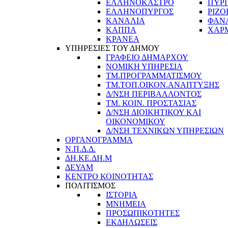
ΕΛΛΗΝΟΚΑΣΤΡΟ
ΠΥΡ
ΕΛΛΗΝΟΠΥΡΓΟΣ
ΡΙΖΟ
ΚΑΝΑΛΙΑ
ΦΑΝ
ΚΑΠΠΑ
ΧΑΡ
ΚΡΑΝΕΑ
ΥΠΗΡΕΣΙΕΣ ΤΟΥ ΔΗΜΟΥ
ΓΡΑΦΕΙΟ ΔΗΜΑΡΧΟΥ
ΝΟΜΙΚΗ ΥΠΗΡΕΣΙΑ
ΤΜ.ΠΡΟΓΡΑΜΜΑΤΙΣΜΟΥ
ΤΜ.ΤΟΠ.ΟΙΚΟΝ.ΑΝΑΠΤΥΞΗΣ
Δ/ΝΣΗ ΠΕΡΙΒΑΛΛΟΝΤΟΣ
ΤΜ. ΚΟΙΝ. ΠΡΟΣΤΑΣΙΑΣ
Δ/ΝΣΗ ΔΙΟΙΚΗΤΙΚΟΥ ΚΑΙ
ΟΙΚΟΝΟΜΙΚΟΥ
Δ/ΝΣΗ ΤΕΧΝΙΚΩΝ ΥΠΗΡΕΣΙΩΝ
ΟΡΓΑΝΟΓΡΑΜΜΑ
Ν.Π.Δ.Δ.
ΔΗ.ΚΕ.ΔΗ.Μ
ΔΕΥΑΜ
ΚΕΝΤΡΟ ΚΟΙΝΟΤΗΤΑΣ
ΠΟΛΙΤΙΣΜΟΣ
ΙΣΤΟΡΙΑ
ΜΝΗΜΕΙΑ
ΠΡΟΣΩΠΙΚΟΤΗΤΕΣ
ΕΚΔΗΛΩΣΕΙΣ