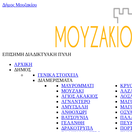
Δ
ή
μ
ο
ς
Μ
ο
υ
ζ
α
κ
ί
ο
υ
ΕΠΙΣΗΜΗ ΔΙΑΔΙΚΤΥΑΚΗ ΠΥΛΗ
ΑΡΧΙΚΗ
ΔΗΜΟΣ
ΓΕΝΙΚΑ ΣΤΟΙΧΕΙΑ
ΔΙΑΜΕΡΙΣΜΑΤΑ
ΜΑΥΡΟΜΜΑΤΙ
ΚΡΥ
ΜΟΥΖΑΚΙ
ΛΑΖ
ΑΓΙΟΣ ΑΚΑΚΙΟΣ
ΛΟΞ
ΑΓΝΑΝΤΕΡΟ
ΜΑΓ
ΑΜΥΓΔΑΛΗ
ΜΑΓ
ΑΝΘΟΧΩΡΙ
ΟΞΥ
ΒΑΤΣΟΥΝΙΑ
ΠΑΛ
ΓΕΛΑΝΘΗ
ΠΕΥ
ΔΡΑΚΟΤΡΥΠΑ
ΠΟΡ