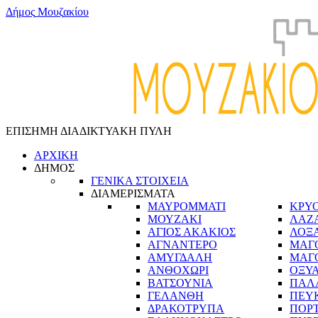
Δ
ή
μ
ο
ς
Μ
ο
υ
ζ
α
κ
ί
ο
υ
ΕΠΙΣΗΜΗ ΔΙΑΔΙΚΤΥΑΚΗ ΠΥΛΗ
ΑΡΧΙΚΗ
ΔΗΜΟΣ
ΓΕΝΙΚΑ ΣΤΟΙΧΕΙΑ
ΔΙΑΜΕΡΙΣΜΑΤΑ
ΜΑΥΡΟΜΜΑΤΙ
ΚΡΥ
ΜΟΥΖΑΚΙ
ΛΑΖ
ΑΓΙΟΣ ΑΚΑΚΙΟΣ
ΛΟΞ
ΑΓΝΑΝΤΕΡΟ
ΜΑΓ
ΑΜΥΓΔΑΛΗ
ΜΑΓ
ΑΝΘΟΧΩΡΙ
ΟΞΥ
ΒΑΤΣΟΥΝΙΑ
ΠΑΛ
ΓΕΛΑΝΘΗ
ΠΕΥ
ΔΡΑΚΟΤΡΥΠΑ
ΠΟΡ