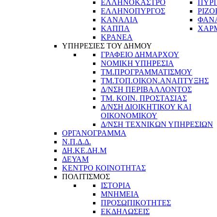
ΕΛΛΗΝΟΚΑΣΤΡΟ
ΠΥΡ
ΕΛΛΗΝΟΠΥΡΓΟΣ
ΡΙΖΟ
ΚΑΝΑΛΙΑ
ΦΑΝ
ΚΑΠΠΑ
ΧΑΡ
ΚΡΑΝΕΑ
ΥΠΗΡΕΣΙΕΣ ΤΟΥ ΔΗΜΟΥ
ΓΡΑΦΕΙΟ ΔΗΜΑΡΧΟΥ
ΝΟΜΙΚΗ ΥΠΗΡΕΣΙΑ
ΤΜ.ΠΡΟΓΡΑΜΜΑΤΙΣΜΟΥ
ΤΜ.ΤΟΠ.ΟΙΚΟΝ.ΑΝΑΠΤΥΞΗΣ
Δ/ΝΣΗ ΠΕΡΙΒΑΛΛΟΝΤΟΣ
ΤΜ. ΚΟΙΝ. ΠΡΟΣΤΑΣΙΑΣ
Δ/ΝΣΗ ΔΙΟΙΚΗΤΙΚΟΥ ΚΑΙ
ΟΙΚΟΝΟΜΙΚΟΥ
Δ/ΝΣΗ ΤΕΧΝΙΚΩΝ ΥΠΗΡΕΣΙΩΝ
ΟΡΓΑΝΟΓΡΑΜΜΑ
Ν.Π.Δ.Δ.
ΔΗ.ΚΕ.ΔΗ.Μ
ΔΕΥΑΜ
ΚΕΝΤΡΟ ΚΟΙΝΟΤΗΤΑΣ
ΠΟΛΙΤΙΣΜΟΣ
ΙΣΤΟΡΙΑ
ΜΝΗΜΕΙΑ
ΠΡΟΣΩΠΙΚΟΤΗΤΕΣ
ΕΚΔΗΛΩΣΕΙΣ