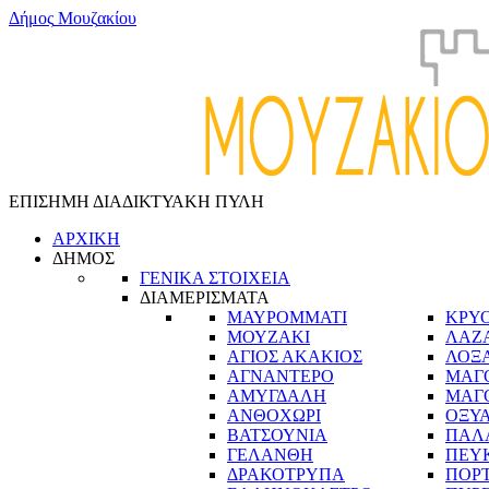
Δ
ή
μ
ο
ς
Μ
ο
υ
ζ
α
κ
ί
ο
υ
ΕΠΙΣΗΜΗ ΔΙΑΔΙΚΤΥΑΚΗ ΠΥΛΗ
ΑΡΧΙΚΗ
ΔΗΜΟΣ
ΓΕΝΙΚΑ ΣΤΟΙΧΕΙΑ
ΔΙΑΜΕΡΙΣΜΑΤΑ
ΜΑΥΡΟΜΜΑΤΙ
ΚΡΥ
ΜΟΥΖΑΚΙ
ΛΑΖ
ΑΓΙΟΣ ΑΚΑΚΙΟΣ
ΛΟΞ
ΑΓΝΑΝΤΕΡΟ
ΜΑΓ
ΑΜΥΓΔΑΛΗ
ΜΑΓ
ΑΝΘΟΧΩΡΙ
ΟΞΥ
ΒΑΤΣΟΥΝΙΑ
ΠΑΛ
ΓΕΛΑΝΘΗ
ΠΕΥ
ΔΡΑΚΟΤΡΥΠΑ
ΠΟΡ