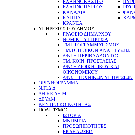
ΕΛΛΗΝΟΚΑΣΤΡΟ
ΠΥΡ
ΕΛΛΗΝΟΠΥΡΓΟΣ
ΡΙΖΟ
ΚΑΝΑΛΙΑ
ΦΑΝ
ΚΑΠΠΑ
ΧΑΡ
ΚΡΑΝΕΑ
ΥΠΗΡΕΣΙΕΣ ΤΟΥ ΔΗΜΟΥ
ΓΡΑΦΕΙΟ ΔΗΜΑΡΧΟΥ
ΝΟΜΙΚΗ ΥΠΗΡΕΣΙΑ
ΤΜ.ΠΡΟΓΡΑΜΜΑΤΙΣΜΟΥ
ΤΜ.ΤΟΠ.ΟΙΚΟΝ.ΑΝΑΠΤΥΞΗΣ
Δ/ΝΣΗ ΠΕΡΙΒΑΛΛΟΝΤΟΣ
ΤΜ. ΚΟΙΝ. ΠΡΟΣΤΑΣΙΑΣ
Δ/ΝΣΗ ΔΙΟΙΚΗΤΙΚΟΥ ΚΑΙ
ΟΙΚΟΝΟΜΙΚΟΥ
Δ/ΝΣΗ ΤΕΧΝΙΚΩΝ ΥΠΗΡΕΣΙΩΝ
ΟΡΓΑΝΟΓΡΑΜΜΑ
Ν.Π.Δ.Δ.
ΔΗ.ΚΕ.ΔΗ.Μ
ΔΕΥΑΜ
ΚΕΝΤΡΟ ΚΟΙΝΟΤΗΤΑΣ
ΠΟΛΙΤΙΣΜΟΣ
ΙΣΤΟΡΙΑ
ΜΝΗΜΕΙΑ
ΠΡΟΣΩΠΙΚΟΤΗΤΕΣ
ΕΚΔΗΛΩΣΕΙΣ