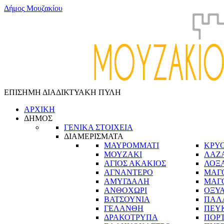
Δ
ή
μ
ο
ς
Μ
ο
υ
ζ
α
κ
ί
ο
υ
ΕΠΙΣΗΜΗ ΔΙΑΔΙΚΤΥΑΚΗ ΠΥΛΗ
ΑΡΧΙΚΗ
ΔΗΜΟΣ
ΓΕΝΙΚΑ ΣΤΟΙΧΕΙΑ
ΔΙΑΜΕΡΙΣΜΑΤΑ
ΜΑΥΡΟΜΜΑΤΙ
ΚΡΥ
ΜΟΥΖΑΚΙ
ΛΑΖ
ΑΓΙΟΣ ΑΚΑΚΙΟΣ
ΛΟΞ
ΑΓΝΑΝΤΕΡΟ
ΜΑΓ
ΑΜΥΓΔΑΛΗ
ΜΑΓ
ΑΝΘΟΧΩΡΙ
ΟΞΥ
ΒΑΤΣΟΥΝΙΑ
ΠΑΛ
ΓΕΛΑΝΘΗ
ΠΕΥ
ΔΡΑΚΟΤΡΥΠΑ
ΠΟΡ