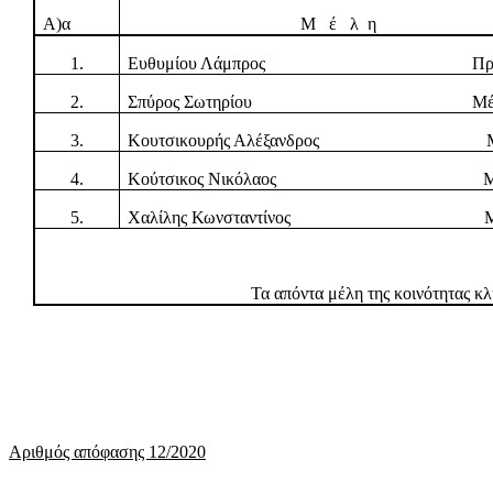
Α)α
Μ έ λ η
1.
Ευθυμίου Λάμπρος
Πρ
2.
Σπύρος Σωτηρίου Μέλ
3.
Κουτσικουρής Αλέξανδρος Μέ
4.
Κούτσικος Νικόλαος
Μ
5.
Χαλίλης Κωνσταντίνος Μέ
Τα απόντα μέλη της κοινότητας κ
Αριθμός απόφασης 12/2020