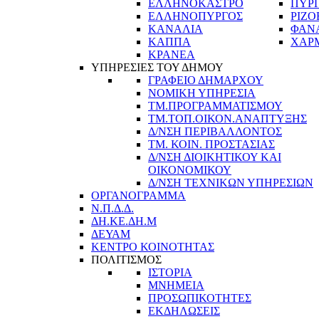
ΕΛΛΗΝΟΚΑΣΤΡΟ
ΠΥΡ
ΕΛΛΗΝΟΠΥΡΓΟΣ
ΡΙΖΟ
ΚΑΝΑΛΙΑ
ΦΑΝ
ΚΑΠΠΑ
ΧΑΡ
ΚΡΑΝΕΑ
ΥΠΗΡΕΣΙΕΣ ΤΟΥ ΔΗΜΟΥ
ΓΡΑΦΕΙΟ ΔΗΜΑΡΧΟΥ
ΝΟΜΙΚΗ ΥΠΗΡΕΣΙΑ
ΤΜ.ΠΡΟΓΡΑΜΜΑΤΙΣΜΟΥ
ΤΜ.ΤΟΠ.ΟΙΚΟΝ.ΑΝΑΠΤΥΞΗΣ
Δ/ΝΣΗ ΠΕΡΙΒΑΛΛΟΝΤΟΣ
ΤΜ. ΚΟΙΝ. ΠΡΟΣΤΑΣΙΑΣ
Δ/ΝΣΗ ΔΙΟΙΚΗΤΙΚΟΥ ΚΑΙ
ΟΙΚΟΝΟΜΙΚΟΥ
Δ/ΝΣΗ ΤΕΧΝΙΚΩΝ ΥΠΗΡΕΣΙΩΝ
ΟΡΓΑΝΟΓΡΑΜΜΑ
Ν.Π.Δ.Δ.
ΔΗ.ΚΕ.ΔΗ.Μ
ΔΕΥΑΜ
ΚΕΝΤΡΟ ΚΟΙΝΟΤΗΤΑΣ
ΠΟΛΙΤΙΣΜΟΣ
ΙΣΤΟΡΙΑ
ΜΝΗΜΕΙΑ
ΠΡΟΣΩΠΙΚΟΤΗΤΕΣ
ΕΚΔΗΛΩΣΕΙΣ