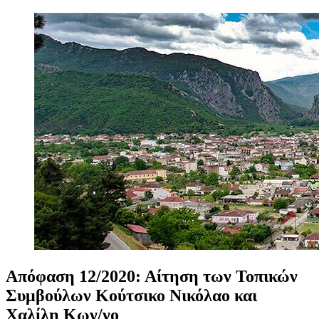
Απόφαση
12/2020:
Αίτηση
των
Τοπικών
Συμβούλων
Κούτσικο
Νικόλαο
και
Χαλίλη
Κων/νο