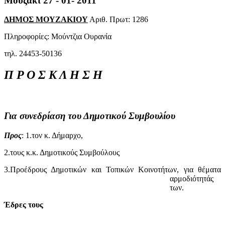
Μουζάκι
27
-
01-
2011
ΔΗΜΟΣ ΜΟΥΖΑΚΙΟΥ
Αριθ. Πρωτ: 1286
Πληροφορίες: Μούντζια Ουρανία
τηλ. 24453-50136
Π
Ρ
Ο
Σ
Κ
Λ
Η
Σ
Η
Για
συνεδρίαση
του
Δημοτικού
Συμβουλίου
Προς
: 1.τον κ. Δήμαρχο,
2.τους κ.κ. Δημοτικούς Συμβούλους
3.Προέδρους Δημοτικών και Τοπικών Κοινοτήτων, για θέματα
αρμοδιότητάς
των.
Έδρες τους