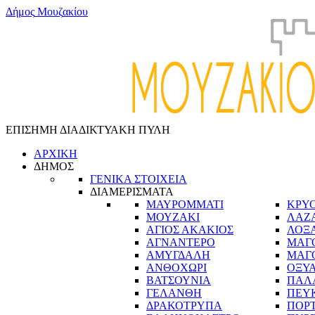
Δ
ή
μ
ο
ς
Μ
ο
υ
ζ
α
κ
ί
ο
υ
ΕΠΙΣΗΜΗ ΔΙΑΔΙΚΤΥΑΚΗ ΠΥΛΗ
ΑΡΧΙΚΗ
ΔΗΜΟΣ
ΓΕΝΙΚΑ ΣΤΟΙΧΕΙΑ
ΔΙΑΜΕΡΙΣΜΑΤΑ
ΜΑΥΡΟΜΜΑΤΙ
ΚΡΥ
ΜΟΥΖΑΚΙ
ΛΑΖ
ΑΓΙΟΣ ΑΚΑΚΙΟΣ
ΛΟΞ
ΑΓΝΑΝΤΕΡΟ
ΜΑΓ
ΑΜΥΓΔΑΛΗ
ΜΑΓ
ΑΝΘΟΧΩΡΙ
ΟΞΥ
ΒΑΤΣΟΥΝΙΑ
ΠΑΛ
ΓΕΛΑΝΘΗ
ΠΕΥ
ΔΡΑΚΟΤΡΥΠΑ
ΠΟΡ