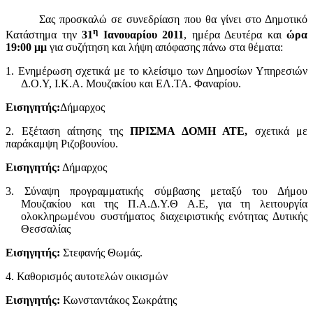
Σας προσκαλώ σε συνεδρίαση που θα γίνει στο Δημοτικό
η
Κατάστημα την
31
Ιανουαρίου 2011
, ημέρα Δευτέρα και
ώρα
19:00 μμ
για συζήτηση και λήψη απόφασης πάνω στα θέματα:
1. Ενημέρωση σχετικά με το κλείσιμο των Δημοσίων Υπηρεσιών
Δ.Ο.Υ, Ι.Κ.Α. Μουζακίου και ΕΛ.ΤΑ. Φαναρίου.
Εισηγητής:
Δήμαρχος
2. Εξέταση αίτησης της
ΠΡΙΣΜΑ ΔΟΜΗ ΑΤΕ,
σχετικά με
παράκαμψη Ριζοβουνίου.
Εισηγητής:
Δήμαρχος
3. Σύναψη προγραμματικής σύμβασης μεταξύ του Δήμου
Μουζακίου και της Π.Α.Δ.Υ.Θ Α.Ε, για τη λειτουργία
ολοκληρωμένου συστήματος διαχειριστικής ενότητας Δυτικής
Θεσσαλίας
Εισηγητής:
Στεφανής Θωμάς.
4. Καθορισμός αυτοτελών οικισμών
Εισηγητής:
Κωνσταντάκος Σωκράτης