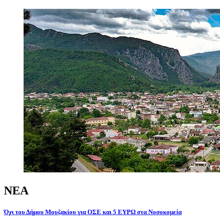
ΝΕΑ
Όχι
του
Δήμου
Μουζακίου
για
ΟΣΕ
και
5
ΕΥΡΩ
στα
Νοσοκομεία