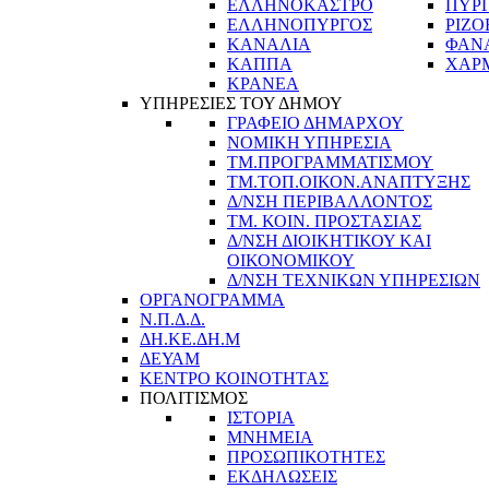
ΕΛΛΗΝΟΚΑΣΤΡΟ
ΠΥΡ
ΕΛΛΗΝΟΠΥΡΓΟΣ
ΡΙΖΟ
ΚΑΝΑΛΙΑ
ΦΑΝ
ΚΑΠΠΑ
ΧΑΡ
ΚΡΑΝΕΑ
ΥΠΗΡΕΣΙΕΣ ΤΟΥ ΔΗΜΟΥ
ΓΡΑΦΕΙΟ ΔΗΜΑΡΧΟΥ
ΝΟΜΙΚΗ ΥΠΗΡΕΣΙΑ
ΤΜ.ΠΡΟΓΡΑΜΜΑΤΙΣΜΟΥ
ΤΜ.ΤΟΠ.ΟΙΚΟΝ.ΑΝΑΠΤΥΞΗΣ
Δ/ΝΣΗ ΠΕΡΙΒΑΛΛΟΝΤΟΣ
ΤΜ. ΚΟΙΝ. ΠΡΟΣΤΑΣΙΑΣ
Δ/ΝΣΗ ΔΙΟΙΚΗΤΙΚΟΥ ΚΑΙ
ΟΙΚΟΝΟΜΙΚΟΥ
Δ/ΝΣΗ ΤΕΧΝΙΚΩΝ ΥΠΗΡΕΣΙΩΝ
ΟΡΓΑΝΟΓΡΑΜΜΑ
Ν.Π.Δ.Δ.
ΔΗ.ΚΕ.ΔΗ.Μ
ΔΕΥΑΜ
ΚΕΝΤΡΟ ΚΟΙΝΟΤΗΤΑΣ
ΠΟΛΙΤΙΣΜΟΣ
ΙΣΤΟΡΙΑ
ΜΝΗΜΕΙΑ
ΠΡΟΣΩΠΙΚΟΤΗΤΕΣ
ΕΚΔΗΛΩΣΕΙΣ