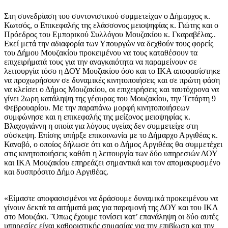
Στη συνεδρίαση του συντονιστικού συμμετείχαν ο Δήμαρχος κ.
Κωτσός, ο Επικεφαλής της ελάσσονος μειοψηφίας κ. Γιώτης και ο
Πρόεδρος του Εμπορικού Συλλόγου Μουζακίου κ. Γκαραβέλας..
Εκεί μετά την αδιαφορία των Υπουργών να δεχθούν τους φορείς
του Δήμου Μουζακίου προκειμένου να τους καταθέσουν τα
επιχειρήματά τους για την αναγκαιότητα να παραμείνουν σε
λειτουργία τόσο η ΔΟΥ Μουζακίου όσο και το ΙΚΑ αποφασίστηκε
να προχωρήσουν σε δυναμικές κινητοποιήσεις και σε πρώτη φάση
να κλείσει ο Δήμος Μουζακίου, οι επιχειρήσεις και ταυτόχρονα να
γίνει 2ωρη κατάληψη της γέφυρας του Μουζακίου, την Τετάρτη 9
Φεβρουαρίου. Με την παραπάνω μορφή κινητοποιήσεων
συμφώνησε και η επικεφαλής της μείζονος μειοψηφίας κ.
Βλαχογιάννη η οποία για λόγους υγείας δεν συμμετείχε στη
σύσκεψη. Επίσης υπήρξε επικοινωνία με το Δήμαρχο Αργιθέας κ.
Καναβό, ο οποίος δήλωσε ότι και ο Δήμος Αργιθέας θα συμμετέχει
στις κινητοποιήσεις καθότι η λειτουργία των δύο υπηρεσιών ΔΟΥ
και ΙΚΑ Μουζακίου επηρεάζει σημαντικά και τον απομακρυσμένο
και δυσπρόσιτο Δήμο Αργιθέας.
«Είμαστε αποφασισμένοι να δράσουμε δυναμικά προκειμένου να
γίνουν δεκτά τα αιτήματά μας για παραμονή της ΔΟΥ και του ΙΚΑ
στο Μουζάκι. ¨Όπως έχουμε τονίσει κατ’ επανάληψη οι δύο αυτές
υπηρεσίες είναι καθοριστικής σημασίας για την επιβίωση και την