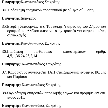
Εισηγητής:
Κωνσταντάκος Σωκράτης
34
.
Πρόσληψη εποχιακού προσωπικού με δίμηνη σύμβαση
Εισηγητής:
Δήμαρχος
35.Έναρξη λειτουργίας της Ταμειακής Υπηρεσίας του Δήμου και
ορισμού υπαλλήλου απέναντι στην τράπεζα για συγκεκριμένες
συναλλαγές.
Εισηγητής:
Κωνσταντάκος Σωκράτης
36.Παράταση μισθώματος καταστημάτων αριθμ.
4,5,1,36,24,25,7,14.
Εισηγητής:
Κωνσταντάκος Σωκράτης
37
.
Καθορισμός συντελεστή ΤΑΠ στις Δημοτικές ενότητες Ιθώμης
και Παμίσου
Εισηγητής:
Κωνσταντάκος Σωκράτης
38
.
Συγκρότηση επιτροπών παραλαβής έργων και προμηθειών οικ.
έτους 2011.
Εισηγητής:
Κωνσταντάκος Σωκράτης