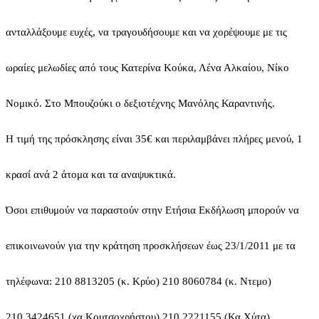
ανταλλάξουμε ευχές, να τραγουδήσουμε και να χορέψουμε με τις
ωραίες μελωδίες από τους Κατερίνα Κούκα, Λένα Αλκαίου, Νίκο
Νομικό. Στο Μπουζούκι ο δεξιοτέχνης Μανόλης Καραντινής.
Η τιμή της πρόσκλησης είναι 35€ και περιλαμβάνει πλήρες μενού, 1
κρασί ανά 2 άτομα και τα αναψυκτικά.
Όσοι επιθυμούν να παραστούν στην Ετήσια Εκδήλωση μπορούν να
επικοινωνούν για την κράτηση προσκλήσεων έως 23/1/2011 με τα
τηλέφωνα: 210 8813205 (κ. Κρύο) 210 8060784 (κ. Ντε
μο)
210 3424651
(χα Κουτσοχρήστου)
210 2221155
(Κα Χύτα)