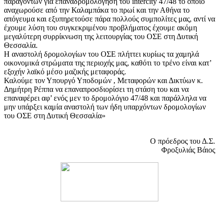
παραγόντων για επαναδρομολόγηση του intercity 47/48 το οποίο
αναχωρούσε από την Καλαμπάκα το πρωί και την Αθήνα το
απόγευμα και εξυπηρετούσε πάρα πολλούς συμπολίτες μας, αντί να
έχουμε λύση του συγκεκριμένου προβλήματος έχουμε ακόμη
μεγαλύτερη συρρίκνωση της λειτουργίας του ΟΣΕ στη Δυτική
Θεσσαλία.
Η αναστολή δρομολογίων του ΟΣΕ πλήττει κυρίως τα χαμηλά
οικονομικά στρώματα της περιοχής μας, καθότι το τρένο είναι κατ’
εξοχήν λαϊκό μέσο μαζικής μεταφοράς.
Καλούμε τον Υπουργό Υποδομών , Μεταφορών και Δικτύων κ.
Δημήτρη Ρέππα να επαναπροσδιορίσει τη στάση του και να
επαναφέρει αφ’ ενός μεν το δρομολόγιο 47/48 και παράλληλα να
μην υπάρξει καμία αναστολή των ήδη υπαρχόντων δρομολογίων
του ΟΣΕ στη Δυτική Θεσσαλία»
Ο πρόεδρος του Δ.Σ.
Φροξυλιάς Βάιος