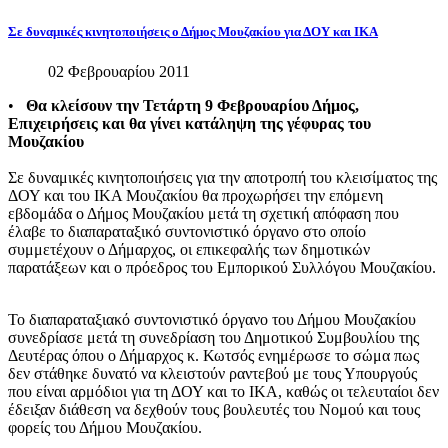
Σε
δυναμικές
κινητοποιήσεις
ο
Δήμος
Μουζακίου
για
ΔΟΥ
και
ΙΚΑ
02 Φεβρουαρίου 2011
•
Θα κλείσουν την Τετάρτη 9 Φεβρουαρίου Δήμος,
Επιχειρήσεις και θα γίνει κατάληψη της γέφυρας του
Μουζακίου
Σε δυναμικές κινητοποιήσεις για την αποτροπή του κλεισίματος της
ΔΟΥ και του ΙΚΑ Μουζακίου θα προχωρήσει την επόμενη
εβδομάδα ο Δήμος Μουζακίου μετά τη σχετική απόφαση που
έλαβε το διαπαραταξικό συντονιστικό όργανο στο οποίο
συμμετέχουν ο Δήμαρχος, οι επικεφαλής των δημοτικών
παρατάξεων και ο πρόεδρος του Εμπορικού Συλλόγου Μουζακίου.
Το διαπαραταξιακό συντονιστικό όργανο του Δήμου Μουζακίου
συνεδρίασε μετά τη συνεδρίαση του Δημοτικού Συμβουλίου της
Δευτέρας όπου ο Δήμαρχος κ. Κωτσός ενημέρωσε το σώμα πως
δεν στάθηκε δυνατό να κλειστούν ραντεβού με τους Υπουργούς
που είναι αρμόδιοι για τη ΔΟΥ και το ΙΚΑ, καθώς οι τελευταίοι δεν
έδειξαν διάθεση να δεχθούν τους βουλευτές του Νομού και τους
φορείς του Δήμου Μουζακίου.