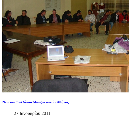
Νέα
του
Συλλόγου
Μουζακιωτών
Αθήνας
27 Ιανουαρίου 2011