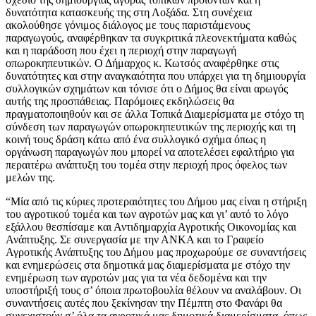
δυνατότητα κατασκευής της στη Λοξάδα. Στη συνέχεια
ακολούθησε γόνιμος διάλογος με τους παριστάμενους
παραγωγούς, αναφέρθηκαν τα συγκριτικά πλεονεκτήματα καθώς
και η παράδοση που έχει η περιοχή στην παραγωγή
οπωροκηπευτικών. Ο Δήμαρχος κ. Κωτσός αναφέρθηκε στις
δυνατότητες και στην αναγκαιότητα που υπάρχει για τη δημιουργία
συλλογικών σχημάτων και τόνισε ότι ο Δήμος θα είναι αρωγός
αυτής της προσπάθειας. Παρόμοιες εκδηλώσεις θα
πραγματοποιηθούν και σε άλλα Τοπικά Διαμερίσματα με στόχο τη
σύνδεση των παραγωγών οπωροκηπευτικών της περιοχής και τη
κοινή τους δράση κάτω από ένα συλλογικό σχήμα όπως η
οργάνωση παραγωγών που μπορεί να αποτελέσει εφαλτήριο για
περαιτέρω ανάπτυξη του τομέα στην περιοχή προς όφελος των
μελών της.
“Μία από τις κύριες προτεραιότητες του Δήμου μας είναι η στήριξη
του αγροτικού τομέα και των αγροτών μας και γι’ αυτό το λόγο
εξάλλου θεσπίσαμε και Αντιδημαρχία Αγροτικής Οικονομίας και
Ανάπτυξης. Σε συνεργασία με την ΑΝΚΑ και το Γραφείο
Αγροτικής Ανάπτυξης του Δήμου μας προχωρούμε σε συναντήσεις
και ενημερώσεις στα δημοτικά μας διαμερίσματα με στόχο την
ενημέρωση των αγροτών μας για τα νέα δεδομένα και την
υποστήριξή τους σ’ όποια πρωτοβουλία θέλουν να αναλάβουν. Οι
συναντήσεις αυτές που ξεκίνησαν την Πέμπτη στο Φανάρι θα
συνεχιστούν σ’ όλα τα αγροτικά μας δημοτικά διαμερίσματα, όπως