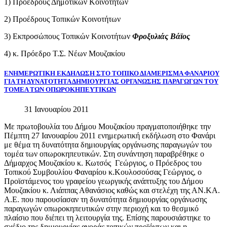
1) Προέδρους Δημοτικών Κοινοτήτων
2) Προέδρους Τοπικών Κοινοτήτων
3) Εκπροσώπους Τοπικών Κοινοτήτων
Φροξυλιάς Βάϊος
4) κ. Πρόεδρο Τ.Σ. Νέων Μουζακίου
ΕΝΗΜΕΡΩΤΙΚΗ
ΕΚΔΗΛΩΣΗ
ΣΤΟ
ΤΟΠΙΚΟ
ΔΙΑΜΕΡΙΣΜΑ
ΦΑΝΑΡΙΟΥ
ΓΙΑ
ΤΗ
ΔΥΝΑΤΟΤΗΤΑ
ΔΗΜΙΟΥΡΓΙΑΣ
ΟΡΓΑΝΩΣΗΣ
ΠΑΡΑΓΩΓΩΝ
ΤΟΥ
ΤΟΜΕΑ
ΤΩΝ
ΟΠΩΡΟΚΗΠΕΥΤΙΚΩΝ
31 Ιανουαρίου 2011
Με πρωτοβουλία του Δήμου Μουζακίου πραγματοποιήθηκε την
Πέμπτη 27 Ιανουαρίου 2011 ενημερωτική εκδήλωση στο Φανάρι
με θέμα τη δυνατότητα δημιουργίας οργάνωσης παραγωγών του
τομέα των οπωροκηπευτικών. Στη συνάντηση παραβρέθηκε ο
Δήμαρχος Μουζακίου κ. Κωτσός Γεώργιος, ο Πρόεδρος του
Τοπικού Συμβουλίου Φαναρίου κ.Κουλοσούσας Γεώργιος, ο
Προϊστάμενος του γραφείου γεωργικής ανάπτυξης του Δήμου
Μουζακίου κ. Λιάππας Αθανάσιος καθώς και στελέχη της ΑΝ.ΚΑ.
Α.Ε. που παρουσίασαν τη δυνατότητα δημιουργίας οργάνωσης
παραγωγών οπωροκηπευτικών στην περιοχή και το θεσμικό
πλαίσιο που διέπει τη λειτουργία της. Επίσης παρουσιάστηκε το
σχέδιο της δημιουργίας αγοράς τοπικών προϊόντων και η