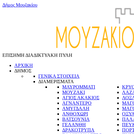
Δ
ή
μ
ο
ς
Μ
ο
υ
ζ
α
κ
ί
ο
υ
ΕΠΙΣΗΜΗ ΔΙΑΔΙΚΤΥΑΚΗ ΠΥΛΗ
ΑΡΧΙΚΗ
ΔΗΜΟΣ
ΓΕΝΙΚΑ ΣΤΟΙΧΕΙΑ
ΔΙΑΜΕΡΙΣΜΑΤΑ
ΜΑΥΡΟΜΜΑΤΙ
ΚΡΥ
ΜΟΥΖΑΚΙ
ΛΑΖ
ΑΓΙΟΣ ΑΚΑΚΙΟΣ
ΛΟΞ
ΑΓΝΑΝΤΕΡΟ
ΜΑΓ
ΑΜΥΓΔΑΛΗ
ΜΑΓ
ΑΝΘΟΧΩΡΙ
ΟΞΥ
ΒΑΤΣΟΥΝΙΑ
ΠΑΛ
ΓΕΛΑΝΘΗ
ΠΕΥ
ΔΡΑΚΟΤΡΥΠΑ
ΠΟΡ