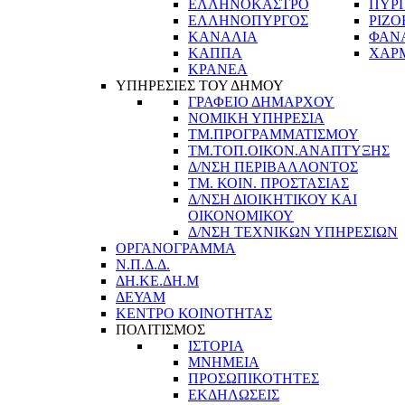
ΕΛΛΗΝΟΚΑΣΤΡΟ
ΠΥΡ
ΕΛΛΗΝΟΠΥΡΓΟΣ
ΡΙΖΟ
ΚΑΝΑΛΙΑ
ΦΑΝ
ΚΑΠΠΑ
ΧΑΡ
ΚΡΑΝΕΑ
ΥΠΗΡΕΣΙΕΣ ΤΟΥ ΔΗΜΟΥ
ΓΡΑΦΕΙΟ ΔΗΜΑΡΧΟΥ
ΝΟΜΙΚΗ ΥΠΗΡΕΣΙΑ
ΤΜ.ΠΡΟΓΡΑΜΜΑΤΙΣΜΟΥ
ΤΜ.ΤΟΠ.ΟΙΚΟΝ.ΑΝΑΠΤΥΞΗΣ
Δ/ΝΣΗ ΠΕΡΙΒΑΛΛΟΝΤΟΣ
ΤΜ. ΚΟΙΝ. ΠΡΟΣΤΑΣΙΑΣ
Δ/ΝΣΗ ΔΙΟΙΚΗΤΙΚΟΥ ΚΑΙ
ΟΙΚΟΝΟΜΙΚΟΥ
Δ/ΝΣΗ ΤΕΧΝΙΚΩΝ ΥΠΗΡΕΣΙΩΝ
ΟΡΓΑΝΟΓΡΑΜΜΑ
Ν.Π.Δ.Δ.
ΔΗ.ΚΕ.ΔΗ.Μ
ΔΕΥΑΜ
ΚΕΝΤΡΟ ΚΟΙΝΟΤΗΤΑΣ
ΠΟΛΙΤΙΣΜΟΣ
ΙΣΤΟΡΙΑ
ΜΝΗΜΕΙΑ
ΠΡΟΣΩΠΙΚΟΤΗΤΕΣ
ΕΚΔΗΛΩΣΕΙΣ