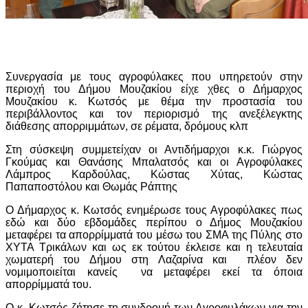
Συνεργασία με τους αγροφύλακες που υπηρετούν στην
περιοχή του Δήμου Μουζακίου είχε χθες ο Δήμαρχος
Μουζακίου κ. Κωτσός με θέμα την προστασία του
περιβάλλοντος και τον περιορισμό της ανεξέλεγκτης
διάθεσης απορριμμάτων, σε ρέματα, δρόμους κλπ
Στη σύσκεψη συμμετείχαν οι Αντιδήμαρχοι κ.κ. Γιώργος
Γκούμας και Θανάσης Μπαλατσός και οι Αγροφύλακες
Λάμπρος Καρδούλας, Κώστας Χύτας, Κώστας
Παπαποστόλου και Θωμάς Ράπτης
Ο Δήμαρχος κ. Κωτσός ενημέρωσε τους Αγροφύλακες πως
εδώ και δύο εβδομάδες περίπου ο Δήμος Μουζακίου
μεταφέρει τα απορρίμματά του μέσω του ΣΜΑ της Πύλης στο
ΧΥΤΑ Τρικάλων και ως εκ τούτου έκλεισε και η τελευταία
χωματερή του Δήμου στη Λαζαρίνα και
πλέον δεν
νομιμοποιείται κανείς
να μεταφέρει εκεί τα όποια
απορρίμματά του.
Ο κ. Κωτσός ζήτησε τη συνδρομή των Αγροφυλάκων για την