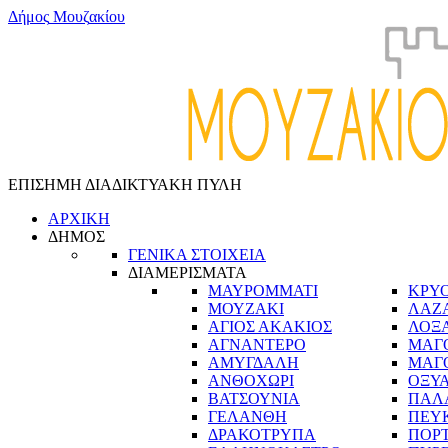
Δ
ή
μ
ο
ς
Μ
ο
υ
ζ
α
κ
ί
ο
υ
ΕΠΙΣΗΜΗ ΔΙΑΔΙΚΤΥΑΚΗ ΠΥΛΗ
ΑΡΧΙΚΗ
ΔΗΜΟΣ
ΓΕΝΙΚΑ ΣΤΟΙΧΕΙΑ
ΔΙΑΜΕΡΙΣΜΑΤΑ
ΜΑΥΡΟΜΜΑΤΙ
ΚΡΥ
ΜΟΥΖΑΚΙ
ΛΑΖ
ΑΓΙΟΣ ΑΚΑΚΙΟΣ
ΛΟΞ
ΑΓΝΑΝΤΕΡΟ
ΜΑΓ
ΑΜΥΓΔΑΛΗ
ΜΑΓ
ΑΝΘΟΧΩΡΙ
ΟΞΥ
ΒΑΤΣΟΥΝΙΑ
ΠΑΛ
ΓΕΛΑΝΘΗ
ΠΕΥ
ΔΡΑΚΟΤΡΥΠΑ
ΠΟΡ