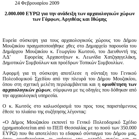
24 Φεβρουαρίου 2009
2.000.000 ΕΥΡΩ για την ανάδειξη των αρχαιολογικών χώρων
των Γόμφων, Αργιθέας και Ιθώμης
Ευρεία σύσκεψη για τους αρχαιολογικούς χώρους του Δήμου
Μουζακίου πραγματοποιήθηκε χθες στο Δημαρχείο παρουσία του
Δημάρχου Μουζακίου κ. Γεωργίου Κωτσού, του Διευθυντή της
ΛΔ’
Εφορείας Αρχαιοτήτων κ. Λεωνίδα Χατζηαγγελάκη,
Δημοτικών Συμβούλων και προέδρων Τοπικών Συμβουλίων.
Αφορμή για τη σύσκεψη αποτέλεσε η σύνταξη του Γενικού
Πολεοδομικού Σχεδίου από την πλευρά του Δήμου Μουζακίου,
όπου στη σχετική μελέτη περιλαμβάνεται και η
οριοθέτηση των
αρχαιολογικών χώρων
, σύμφωνα με τις οδηγίες που δόθηκαν από
την αρχαιολογική υπηρεσία.
Ο κ. Κωτσός στο καλωσόρισμά του προς τους παριστάμενους
έθεσε το πλαίσιο της συζήτησης λέγοντας:
«Ο Δήμος Μουζακίου εκπονεί το Γενικό Πολεοδομικό Σχέδιο
(χρηματοδοτείται από το ΠΕΠ Θεσσαλίας με το ποσό των 350.000
ΕΥΡΩ) που θα αποτελέσει το εδαφικό σύνταγμα του Δήμου μας,
όπου οριοθετούνται οι χρήσεις γης, μεταξύ αυτών και οι