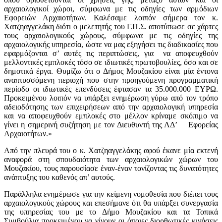
αρχαιολογικοί χώροι, σύμφωνα με τις οδηγίες των αρμόδιων
Εφορειών Αρχαιοτήτων. Καλέσαμε λοιπόν σήμερα τον κ.
Χατζηαγγελάκη διότι ο μελετητής του Γ.Π.Σ. αποτύπωσε σε χάρτες
τους αρχαιολογικούς χώρους, σύμφωνα με τις οδηγίες της
αρχαιολογικής υπηρεσία, ώστε να μας εξηγήσει τις διαδικασίες που
εφαρμόζονται σ’ αυτές τις περιπτώσεις, για
να αποφευχθούν
μελλοντικές εμπλοκές τόσο σε ιδιωτικές πρωτοβουλίες, όσο και σε
δημοτικά έργα. Θυμίζω ότι ο Δήμος Μουζακίου είναι μία έντονα
αναπτυσσόμενη περιοχή που στην προηγούμενη προγραμματική
περίοδο οι ιδιωτικές επενδύσεις έφτασαν τα 35.000.000 ΕΥΡΩ.
Προκειμένου λοιπόν να υπάρξει ενημέρωση γύρω από τον τρόπο
αδειοδότησης των επιχειρήσεων από την αρχαιολογική υπηρεσία
και να αποφευχθούν εμπλοκές στο μέλλον κρίναμε σκόπιμο να
γίνει η σημερινή συζήτηση με τον Διευθυντή της ΛΔ’
Εφορείας
Αρχαιοτήτων.»
Από την πλευρά του ο κ. Χατζηαγγελάκης αφού έκανε μία εκτενή
αναφορά στη σπουδαιότητα των αρχαιολογικών χώρων του
Μουζακίου, τους παρουσίασε έναν-έναν τονίζοντας τις δυνατότητες
ανάπτυξης του καθενός απ’ αυτούς.
Παράλληλα ενημέρωσε για την κείμενη νομοθεσία που διέπει τους
αρχαιολογικούς χώρους και επεσήμανε ότι θα υπάρξει συνεργασία
της υπηρεσίας του με το Δήμο Μουζακίου και τα Τοπικά
Συμβούλια προκειμένου να γίνουν οι όποιες διορθωτικές κινήσεις