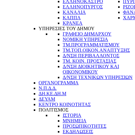
ΕΛΛΗΝΟΚΑΣΤΡΟ
ΠΥΡ
ΕΛΛΗΝΟΠΥΡΓΟΣ
ΡΙΖΟ
ΚΑΝΑΛΙΑ
ΦΑΝ
ΚΑΠΠΑ
ΧΑΡ
ΚΡΑΝΕΑ
ΥΠΗΡΕΣΙΕΣ ΤΟΥ ΔΗΜΟΥ
ΓΡΑΦΕΙΟ ΔΗΜΑΡΧΟΥ
ΝΟΜΙΚΗ ΥΠΗΡΕΣΙΑ
ΤΜ.ΠΡΟΓΡΑΜΜΑΤΙΣΜΟΥ
ΤΜ.ΤΟΠ.ΟΙΚΟΝ.ΑΝΑΠΤΥΞΗΣ
Δ/ΝΣΗ ΠΕΡΙΒΑΛΛΟΝΤΟΣ
ΤΜ. ΚΟΙΝ. ΠΡΟΣΤΑΣΙΑΣ
Δ/ΝΣΗ ΔΙΟΙΚΗΤΙΚΟΥ ΚΑΙ
ΟΙΚΟΝΟΜΙΚΟΥ
Δ/ΝΣΗ ΤΕΧΝΙΚΩΝ ΥΠΗΡΕΣΙΩΝ
ΟΡΓΑΝΟΓΡΑΜΜΑ
Ν.Π.Δ.Δ.
ΔΗ.ΚΕ.ΔΗ.Μ
ΔΕΥΑΜ
ΚΕΝΤΡΟ ΚΟΙΝΟΤΗΤΑΣ
ΠΟΛΙΤΙΣΜΟΣ
ΙΣΤΟΡΙΑ
ΜΝΗΜΕΙΑ
ΠΡΟΣΩΠΙΚΟΤΗΤΕΣ
ΕΚΔΗΛΩΣΕΙΣ