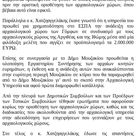
πριν την οριστική οριοθέτηση των αρχαιολογικών χώρων, όπου
βέβαια αυτό είναι εφικτό.
Παράλληλα ο κ. Χατζηαγγελάκης έκανε γνωστό ότι η υπηρεσία του
προωθεί για χρηματοδότηση στο ΕΣΠΑ την ανάδειξη του
αρχαιολογικού χώρου των Γόμφων σε συνδυασμό με τους
αρχαιολογικούς χώρους της Αργιθέας και της Ιθώμης μέσα από μία
φιλόδοξη μελέτη που αγγίζει σε προϋπολογισμό τα 2.000.000
ΕΥΡΩ.
Επίσης σε συνεργασία με το Δήμο Μουζακίου προωθείται η
υλοποίηση Εργαστηρίου Συντήρησης των αρχαίων κινητών
ευρημάτων, η έκθεση και η ανάδειξη αυτών που ανακαλύπτονται
στην ευρύτερη περιοχή Μουζακίου σε κτίριο που θα παραχωρηθεί
από το Δήμο Μουζακίου γι’ αυτό το σκοπό στην Αρχαιολογική
Υπηρεσία και αφού πρώτα διαμορφωθεί κατάλληλα.
Από την πλευρά των Δημοτικών Συμβούλων και των Προέδρων
των Τοπικών Συμβουλίων τέθηκαν ερωτήματα που αφορούσαν
κυρίως την οριοθέτηση των αρχαιολογικών χώρων, καθώς και τις
διαδικασίες που ακολουθούνται από την αρχαιολογική υπηρεσία
στην αδειοδότηση των επιχειρήσεων που γειτνιάζουν με τους
αρχαιολογικούς χώρους.
Στο τέλος ο κ. Χατζηαγγελάκης έδωσε τις απαντήσεις