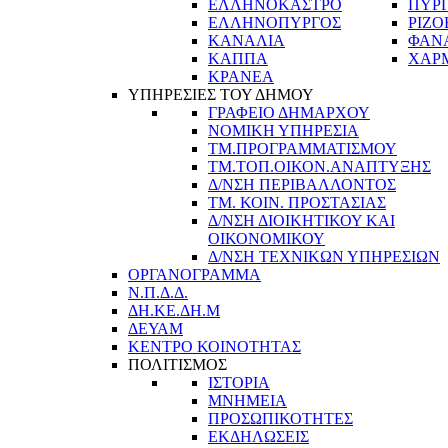
ΕΛΛΗΝΟΚΑΣΤΡΟ
ΠΥΡ
ΕΛΛΗΝΟΠΥΡΓΟΣ
ΡΙΖΟ
ΚΑΝΑΛΙΑ
ΦΑΝ
ΚΑΠΠΑ
ΧΑΡ
ΚΡΑΝΕΑ
ΥΠΗΡΕΣΙΕΣ ΤΟΥ ΔΗΜΟΥ
ΓΡΑΦΕΙΟ ΔΗΜΑΡΧΟΥ
ΝΟΜΙΚΗ ΥΠΗΡΕΣΙΑ
ΤΜ.ΠΡΟΓΡΑΜΜΑΤΙΣΜΟΥ
ΤΜ.ΤΟΠ.ΟΙΚΟΝ.ΑΝΑΠΤΥΞΗΣ
Δ/ΝΣΗ ΠΕΡΙΒΑΛΛΟΝΤΟΣ
ΤΜ. ΚΟΙΝ. ΠΡΟΣΤΑΣΙΑΣ
Δ/ΝΣΗ ΔΙΟΙΚΗΤΙΚΟΥ ΚΑΙ
ΟΙΚΟΝΟΜΙΚΟΥ
Δ/ΝΣΗ ΤΕΧΝΙΚΩΝ ΥΠΗΡΕΣΙΩΝ
ΟΡΓΑΝΟΓΡΑΜΜΑ
Ν.Π.Δ.Δ.
ΔΗ.ΚΕ.ΔΗ.Μ
ΔΕΥΑΜ
ΚΕΝΤΡΟ ΚΟΙΝΟΤΗΤΑΣ
ΠΟΛΙΤΙΣΜΟΣ
ΙΣΤΟΡΙΑ
ΜΝΗΜΕΙΑ
ΠΡΟΣΩΠΙΚΟΤΗΤΕΣ
ΕΚΔΗΛΩΣΕΙΣ