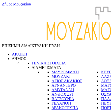
Δ
ή
μ
ο
ς
Μ
ο
υ
ζ
α
κ
ί
ο
υ
ΕΠΙΣΗΜΗ ΔΙΑΔΙΚΤΥΑΚΗ ΠΥΛΗ
ΑΡΧΙΚΗ
ΔΗΜΟΣ
ΓΕΝΙΚΑ ΣΤΟΙΧΕΙΑ
ΔΙΑΜΕΡΙΣΜΑΤΑ
ΜΑΥΡΟΜΜΑΤΙ
ΚΡΥ
ΜΟΥΖΑΚΙ
ΛΑΖ
ΑΓΙΟΣ ΑΚΑΚΙΟΣ
ΛΟΞ
ΑΓΝΑΝΤΕΡΟ
ΜΑΓ
ΑΜΥΓΔΑΛΗ
ΜΑΓ
ΑΝΘΟΧΩΡΙ
ΟΞΥ
ΒΑΤΣΟΥΝΙΑ
ΠΑΛ
ΓΕΛΑΝΘΗ
ΠΕΥ
ΔΡΑΚΟΤΡΥΠΑ
ΠΟΡ