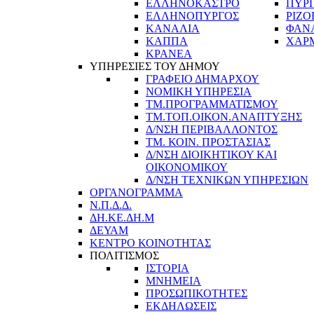
ΕΛΛΗΝΟΚΑΣΤΡΟ
ΠΥΡ
ΕΛΛΗΝΟΠΥΡΓΟΣ
ΡΙΖΟ
ΚΑΝΑΛΙΑ
ΦΑΝ
ΚΑΠΠΑ
ΧΑΡ
ΚΡΑΝΕΑ
ΥΠΗΡΕΣΙΕΣ ΤΟΥ ΔΗΜΟΥ
ΓΡΑΦΕΙΟ ΔΗΜΑΡΧΟΥ
ΝΟΜΙΚΗ ΥΠΗΡΕΣΙΑ
ΤΜ.ΠΡΟΓΡΑΜΜΑΤΙΣΜΟΥ
ΤΜ.ΤΟΠ.ΟΙΚΟΝ.ΑΝΑΠΤΥΞΗΣ
Δ/ΝΣΗ ΠΕΡΙΒΑΛΛΟΝΤΟΣ
ΤΜ. ΚΟΙΝ. ΠΡΟΣΤΑΣΙΑΣ
Δ/ΝΣΗ ΔΙΟΙΚΗΤΙΚΟΥ ΚΑΙ
ΟΙΚΟΝΟΜΙΚΟΥ
Δ/ΝΣΗ ΤΕΧΝΙΚΩΝ ΥΠΗΡΕΣΙΩΝ
ΟΡΓΑΝΟΓΡΑΜΜΑ
Ν.Π.Δ.Δ.
ΔΗ.ΚΕ.ΔΗ.Μ
ΔΕΥΑΜ
ΚΕΝΤΡΟ ΚΟΙΝΟΤΗΤΑΣ
ΠΟΛΙΤΙΣΜΟΣ
ΙΣΤΟΡΙΑ
ΜΝΗΜΕΙΑ
ΠΡΟΣΩΠΙΚΟΤΗΤΕΣ
ΕΚΔΗΛΩΣΕΙΣ