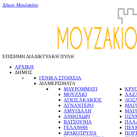
Δ
ή
μ
ο
ς
Μ
ο
υ
ζ
α
κ
ί
ο
υ
ΕΠΙΣΗΜΗ ΔΙΑΔΙΚΤΥΑΚΗ ΠΥΛΗ
ΑΡΧΙΚΗ
ΔΗΜΟΣ
ΓΕΝΙΚΑ ΣΤΟΙΧΕΙΑ
ΔΙΑΜΕΡΙΣΜΑΤΑ
ΜΑΥΡΟΜΜΑΤΙ
ΚΡΥ
ΜΟΥΖΑΚΙ
ΛΑΖ
ΑΓΙΟΣ ΑΚΑΚΙΟΣ
ΛΟΞ
ΑΓΝΑΝΤΕΡΟ
ΜΑΓ
ΑΜΥΓΔΑΛΗ
ΜΑΓ
ΑΝΘΟΧΩΡΙ
ΟΞΥ
ΒΑΤΣΟΥΝΙΑ
ΠΑΛ
ΓΕΛΑΝΘΗ
ΠΕΥ
ΔΡΑΚΟΤΡΥΠΑ
ΠΟΡ