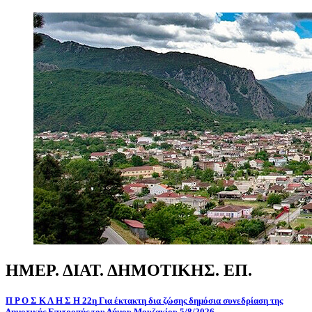
ΗΜΕΡ.
ΔΙΑΤ.
ΔΗΜΟΤΙΚΗΣ.
ΕΠ.
Π
Ρ
Ο
Σ
Κ
Λ
Η
Σ
Η
22η
Για
έκτακτη
δια
ζώσης
δημόσια
συνεδρίαση
της
Δημοτικής
Επιτροπής
του
Δήμου
Μουζακίου
5/8/2026