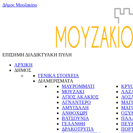
Δ
ή
μ
ο
ς
Μ
ο
υ
ζ
α
κ
ί
ο
υ
ΕΠΙΣΗΜΗ ΔΙΑΔΙΚΤΥΑΚΗ ΠΥΛΗ
ΑΡΧΙΚΗ
ΔΗΜΟΣ
ΓΕΝΙΚΑ ΣΤΟΙΧΕΙΑ
ΔΙΑΜΕΡΙΣΜΑΤΑ
ΜΑΥΡΟΜΜΑΤΙ
ΚΡΥ
ΜΟΥΖΑΚΙ
ΛΑΖ
ΑΓΙΟΣ ΑΚΑΚΙΟΣ
ΛΟΞ
ΑΓΝΑΝΤΕΡΟ
ΜΑΓ
ΑΜΥΓΔΑΛΗ
ΜΑΓ
ΑΝΘΟΧΩΡΙ
ΟΞΥ
ΒΑΤΣΟΥΝΙΑ
ΠΑΛ
ΓΕΛΑΝΘΗ
ΠΕΥ
ΔΡΑΚΟΤΡΥΠΑ
ΠΟΡ