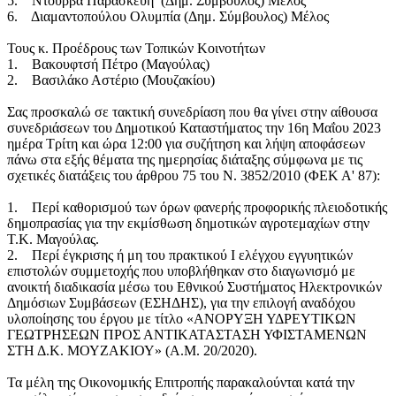
5. Ντούρβα Παρασκευή (Δημ. Σύμβουλος) Μέλος
6. Διαμαντοπούλου Ολυμπία (Δημ. Σύμβουλος) Μέλος
Τους κ. Προέδρους των Τοπικών Κοινοτήτων
1. Βακουφτσή Πέτρο (Μαγούλας)
2. Βασιλάκο Αστέριο (Μουζακίου)
Σας προσκαλώ σε τακτική συνεδρίαση που θα γίνει στην αίθουσα
συνεδριάσεων του Δημοτικού Καταστήματος την 16η Μαΐου 2023
ημέρα Τρίτη και ώρα 12:00 για συζήτηση και λήψη αποφάσεων
πάνω στα εξής θέματα της ημερησίας διάταξης σύμφωνα με τις
σχετικές διατάξεις του άρθρου 75 του Ν. 3852/2010 (ΦΕΚ Α' 87):
1. Περί καθορισμού των όρων φανερής προφορικής πλειοδοτικής
δημοπρασίας για την εκμίσθωση δημοτικών αγροτεμαχίων στην
Τ.Κ. Μαγούλας.
2. Περί έγκρισης ή μη του πρακτικού Ι ελέγχου εγγυητικών
επιστολών συμμετοχής που υποβλήθηκαν στο διαγωνισμό με
ανοικτή διαδικασία μέσω του Εθνικού Συστήματος Ηλεκτρονικών
Δημόσιων Συμβάσεων (ΕΣΗΔΗΣ), για την επιλογή αναδόχου
υλοποίησης του έργου με τίτλο «ΑΝΟΡΥΞΗ ΥΔΡΕΥΤΙΚΩΝ
ΓΕΩΤΡΗΣΕΩΝ ΠΡΟΣ ΑΝΤΙΚΑΤΑΣΤΑΣΗ ΥΦΙΣΤΑΜΕΝΩΝ
ΣΤΗ Δ.Κ. ΜΟΥΖΑΚΙΟΥ» (Α.Μ. 20/2020).
Τα μέλη της Οικονομικής Επιτροπής παρακαλούνται κατά την