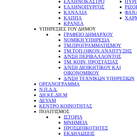
ΕΛΛΗΝΟΚΑΣΤΡΟ
ΠΥΡ
ΕΛΛΗΝΟΠΥΡΓΟΣ
ΡΙΖΟ
ΚΑΝΑΛΙΑ
ΦΑΝ
ΚΑΠΠΑ
ΧΑΡ
ΚΡΑΝΕΑ
ΥΠΗΡΕΣΙΕΣ ΤΟΥ ΔΗΜΟΥ
ΓΡΑΦΕΙΟ ΔΗΜΑΡΧΟΥ
ΝΟΜΙΚΗ ΥΠΗΡΕΣΙΑ
ΤΜ.ΠΡΟΓΡΑΜΜΑΤΙΣΜΟΥ
ΤΜ.ΤΟΠ.ΟΙΚΟΝ.ΑΝΑΠΤΥΞΗΣ
Δ/ΝΣΗ ΠΕΡΙΒΑΛΛΟΝΤΟΣ
ΤΜ. ΚΟΙΝ. ΠΡΟΣΤΑΣΙΑΣ
Δ/ΝΣΗ ΔΙΟΙΚΗΤΙΚΟΥ ΚΑΙ
ΟΙΚΟΝΟΜΙΚΟΥ
Δ/ΝΣΗ ΤΕΧΝΙΚΩΝ ΥΠΗΡΕΣΙΩΝ
ΟΡΓΑΝΟΓΡΑΜΜΑ
Ν.Π.Δ.Δ.
ΔΗ.ΚΕ.ΔΗ.Μ
ΔΕΥΑΜ
ΚΕΝΤΡΟ ΚΟΙΝΟΤΗΤΑΣ
ΠΟΛΙΤΙΣΜΟΣ
ΙΣΤΟΡΙΑ
ΜΝΗΜΕΙΑ
ΠΡΟΣΩΠΙΚΟΤΗΤΕΣ
ΕΚΔΗΛΩΣΕΙΣ