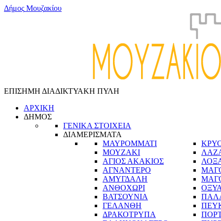
Δ
ή
μ
ο
ς
Μ
ο
υ
ζ
α
κ
ί
ο
υ
ΕΠΙΣΗΜΗ ΔΙΑΔΙΚΤΥΑΚΗ ΠΥΛΗ
ΑΡΧΙΚΗ
ΔΗΜΟΣ
ΓΕΝΙΚΑ ΣΤΟΙΧΕΙΑ
ΔΙΑΜΕΡΙΣΜΑΤΑ
ΜΑΥΡΟΜΜΑΤΙ
ΚΡΥ
ΜΟΥΖΑΚΙ
ΛΑΖ
ΑΓΙΟΣ ΑΚΑΚΙΟΣ
ΛΟΞ
ΑΓΝΑΝΤΕΡΟ
ΜΑΓ
ΑΜΥΓΔΑΛΗ
ΜΑΓ
ΑΝΘΟΧΩΡΙ
ΟΞΥ
ΒΑΤΣΟΥΝΙΑ
ΠΑΛ
ΓΕΛΑΝΘΗ
ΠΕΥ
ΔΡΑΚΟΤΡΥΠΑ
ΠΟΡ