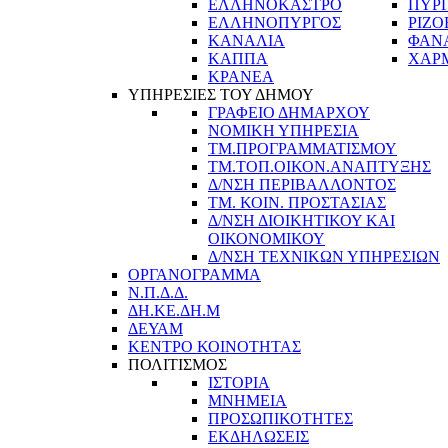
ΕΛΛΗΝΟΚΑΣΤΡΟ
ΠΥΡ
ΕΛΛΗΝΟΠΥΡΓΟΣ
ΡΙΖΟ
ΚΑΝΑΛΙΑ
ΦΑΝ
ΚΑΠΠΑ
ΧΑΡ
ΚΡΑΝΕΑ
ΥΠΗΡΕΣΙΕΣ ΤΟΥ ΔΗΜΟΥ
ΓΡΑΦΕΙΟ ΔΗΜΑΡΧΟΥ
ΝΟΜΙΚΗ ΥΠΗΡΕΣΙΑ
ΤΜ.ΠΡΟΓΡΑΜΜΑΤΙΣΜΟΥ
ΤΜ.ΤΟΠ.ΟΙΚΟΝ.ΑΝΑΠΤΥΞΗΣ
Δ/ΝΣΗ ΠΕΡΙΒΑΛΛΟΝΤΟΣ
ΤΜ. ΚΟΙΝ. ΠΡΟΣΤΑΣΙΑΣ
Δ/ΝΣΗ ΔΙΟΙΚΗΤΙΚΟΥ ΚΑΙ
ΟΙΚΟΝΟΜΙΚΟΥ
Δ/ΝΣΗ ΤΕΧΝΙΚΩΝ ΥΠΗΡΕΣΙΩΝ
ΟΡΓΑΝΟΓΡΑΜΜΑ
Ν.Π.Δ.Δ.
ΔΗ.ΚΕ.ΔΗ.Μ
ΔΕΥΑΜ
ΚΕΝΤΡΟ ΚΟΙΝΟΤΗΤΑΣ
ΠΟΛΙΤΙΣΜΟΣ
ΙΣΤΟΡΙΑ
ΜΝΗΜΕΙΑ
ΠΡΟΣΩΠΙΚΟΤΗΤΕΣ
ΕΚΔΗΛΩΣΕΙΣ