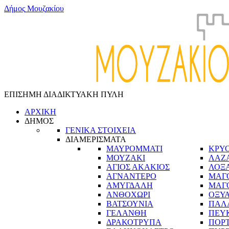
Δ
ή
μ
ο
ς
Μ
ο
υ
ζ
α
κ
ί
ο
υ
ΕΠΙΣΗΜΗ ΔΙΑΔΙΚΤΥΑΚΗ ΠΥΛΗ
ΑΡΧΙΚΗ
ΔΗΜΟΣ
ΓΕΝΙΚΑ ΣΤΟΙΧΕΙΑ
ΔΙΑΜΕΡΙΣΜΑΤΑ
ΜΑΥΡΟΜΜΑΤΙ
ΚΡΥ
ΜΟΥΖΑΚΙ
ΛΑΖ
ΑΓΙΟΣ ΑΚΑΚΙΟΣ
ΛΟΞ
ΑΓΝΑΝΤΕΡΟ
ΜΑΓ
ΑΜΥΓΔΑΛΗ
ΜΑΓ
ΑΝΘΟΧΩΡΙ
ΟΞΥ
ΒΑΤΣΟΥΝΙΑ
ΠΑΛ
ΓΕΛΑΝΘΗ
ΠΕΥ
ΔΡΑΚΟΤΡΥΠΑ
ΠΟΡ