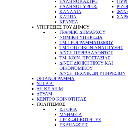
ΕΛΛΗΝΟΚΑΣΤΡΟ
ΠΥΡ
ΕΛΛΗΝΟΠΥΡΓΟΣ
ΡΙΖΟ
ΚΑΝΑΛΙΑ
ΦΑΝ
ΚΑΠΠΑ
ΧΑΡ
ΚΡΑΝΕΑ
ΥΠΗΡΕΣΙΕΣ ΤΟΥ ΔΗΜΟΥ
ΓΡΑΦΕΙΟ ΔΗΜΑΡΧΟΥ
ΝΟΜΙΚΗ ΥΠΗΡΕΣΙΑ
ΤΜ.ΠΡΟΓΡΑΜΜΑΤΙΣΜΟΥ
ΤΜ.ΤΟΠ.ΟΙΚΟΝ.ΑΝΑΠΤΥΞΗΣ
Δ/ΝΣΗ ΠΕΡΙΒΑΛΛΟΝΤΟΣ
ΤΜ. ΚΟΙΝ. ΠΡΟΣΤΑΣΙΑΣ
Δ/ΝΣΗ ΔΙΟΙΚΗΤΙΚΟΥ ΚΑΙ
ΟΙΚΟΝΟΜΙΚΟΥ
Δ/ΝΣΗ ΤΕΧΝΙΚΩΝ ΥΠΗΡΕΣΙΩΝ
ΟΡΓΑΝΟΓΡΑΜΜΑ
Ν.Π.Δ.Δ.
ΔΗ.ΚΕ.ΔΗ.Μ
ΔΕΥΑΜ
ΚΕΝΤΡΟ ΚΟΙΝΟΤΗΤΑΣ
ΠΟΛΙΤΙΣΜΟΣ
ΙΣΤΟΡΙΑ
ΜΝΗΜΕΙΑ
ΠΡΟΣΩΠΙΚΟΤΗΤΕΣ
ΕΚΔΗΛΩΣΕΙΣ