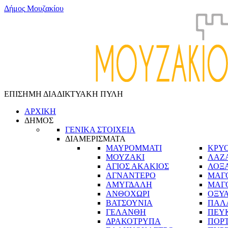
Δ
ή
μ
ο
ς
Μ
ο
υ
ζ
α
κ
ί
ο
υ
ΕΠΙΣΗΜΗ ΔΙΑΔΙΚΤΥΑΚΗ ΠΥΛΗ
ΑΡΧΙΚΗ
ΔΗΜΟΣ
ΓΕΝΙΚΑ ΣΤΟΙΧΕΙΑ
ΔΙΑΜΕΡΙΣΜΑΤΑ
ΜΑΥΡΟΜΜΑΤΙ
ΚΡΥ
ΜΟΥΖΑΚΙ
ΛΑΖ
ΑΓΙΟΣ ΑΚΑΚΙΟΣ
ΛΟΞ
ΑΓΝΑΝΤΕΡΟ
ΜΑΓ
ΑΜΥΓΔΑΛΗ
ΜΑΓ
ΑΝΘΟΧΩΡΙ
ΟΞΥ
ΒΑΤΣΟΥΝΙΑ
ΠΑΛ
ΓΕΛΑΝΘΗ
ΠΕΥ
ΔΡΑΚΟΤΡΥΠΑ
ΠΟΡ