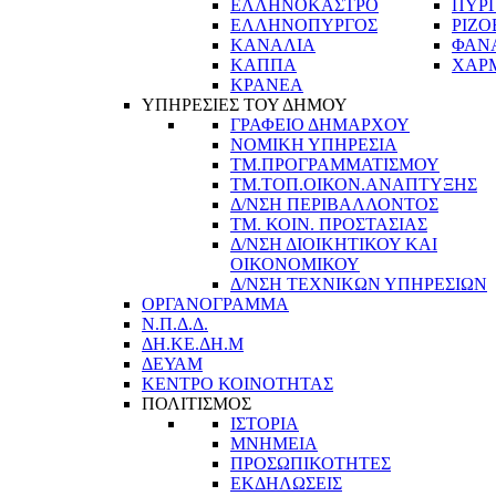
ΕΛΛΗΝΟΚΑΣΤΡΟ
ΠΥΡ
ΕΛΛΗΝΟΠΥΡΓΟΣ
ΡΙΖΟ
ΚΑΝΑΛΙΑ
ΦΑΝ
ΚΑΠΠΑ
ΧΑΡ
ΚΡΑΝΕΑ
ΥΠΗΡΕΣΙΕΣ ΤΟΥ ΔΗΜΟΥ
ΓΡΑΦΕΙΟ ΔΗΜΑΡΧΟΥ
ΝΟΜΙΚΗ ΥΠΗΡΕΣΙΑ
ΤΜ.ΠΡΟΓΡΑΜΜΑΤΙΣΜΟΥ
ΤΜ.ΤΟΠ.ΟΙΚΟΝ.ΑΝΑΠΤΥΞΗΣ
Δ/ΝΣΗ ΠΕΡΙΒΑΛΛΟΝΤΟΣ
ΤΜ. ΚΟΙΝ. ΠΡΟΣΤΑΣΙΑΣ
Δ/ΝΣΗ ΔΙΟΙΚΗΤΙΚΟΥ ΚΑΙ
ΟΙΚΟΝΟΜΙΚΟΥ
Δ/ΝΣΗ ΤΕΧΝΙΚΩΝ ΥΠΗΡΕΣΙΩΝ
ΟΡΓΑΝΟΓΡΑΜΜΑ
Ν.Π.Δ.Δ.
ΔΗ.ΚΕ.ΔΗ.Μ
ΔΕΥΑΜ
ΚΕΝΤΡΟ ΚΟΙΝΟΤΗΤΑΣ
ΠΟΛΙΤΙΣΜΟΣ
ΙΣΤΟΡΙΑ
ΜΝΗΜΕΙΑ
ΠΡΟΣΩΠΙΚΟΤΗΤΕΣ
ΕΚΔΗΛΩΣΕΙΣ