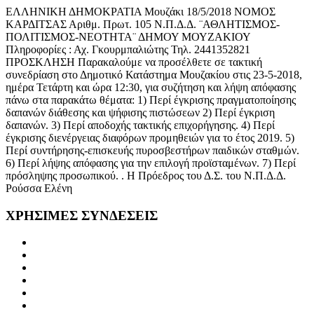
ΕΛΛΗΝΙΚΗ ΔΗΜΟΚΡΑΤΙΑ Μουζάκι 18/5/2018 ΝΟΜΟΣ
ΚΑΡΔΙΤΣΑΣ Αριθμ. Πρωτ. 105 Ν.Π.Δ.Δ. ¨ΑΘΛΗΤΙΣΜΟΣ-
ΠΟΛΙΤΙΣΜΟΣ-ΝΕΟΤΗΤΑ¨ ΔΗΜΟΥ ΜΟΥΖΑΚΙΟΥ
Πληροφορίες : Αχ. Γκουρμπαλιώτης Τηλ. 2441352821
ΠΡΟΣΚΛΗΣΗ Παρακαλούμε να προσέλθετε σε τακτική
συνεδρίαση στο Δημοτικό Κατάστημα Μουζακίου στις 23-5-2018,
ημέρα Τετάρτη και ώρα 12:30, για συζήτηση και λήψη απόφασης
πάνω στα παρακάτω θέματα: 1) Περί έγκρισης πραγματοποίησης
δαπανών διάθεσης και ψήφισης πιστώσεων 2) Περί έγκριση
δαπανών. 3) Περί αποδοχής τακτικής επιχορήγησης. 4) Περί
έγκρισης διενέργειας διαφόρων προμηθειών για το έτος 2019. 5)
Περί συντήρησης-επισκευής πυροσβεστήρων παιδικών σταθμών.
6) Περί λήψης απόφασης για την επιλογή προϊσταμένων. 7) Περί
πρόσληψης προσωπικού. . Η Πρόεδρος του Δ.Σ. του Ν.Π.Δ.Δ.
Ρούσσα Ελένη
ΧΡΗΣΙΜΕΣ
ΣΥΝΔΕΣΕΙΣ