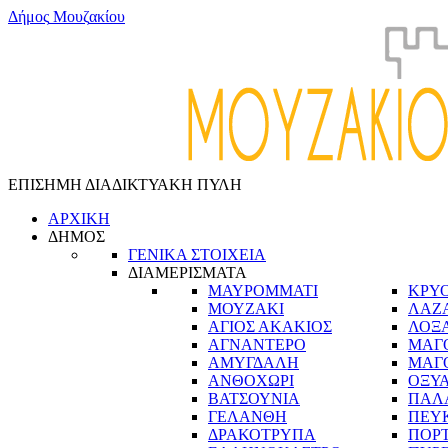
Δ
ή
μ
ο
ς
Μ
ο
υ
ζ
α
κ
ί
ο
υ
ΕΠΙΣΗΜΗ ΔΙΑΔΙΚΤΥΑΚΗ ΠΥΛΗ
ΑΡΧΙΚΗ
ΔΗΜΟΣ
ΓΕΝΙΚΑ ΣΤΟΙΧΕΙΑ
ΔΙΑΜΕΡΙΣΜΑΤΑ
ΜΑΥΡΟΜΜΑΤΙ
ΚΡΥ
ΜΟΥΖΑΚΙ
ΛΑΖ
ΑΓΙΟΣ ΑΚΑΚΙΟΣ
ΛΟΞ
ΑΓΝΑΝΤΕΡΟ
ΜΑΓ
ΑΜΥΓΔΑΛΗ
ΜΑΓ
ΑΝΘΟΧΩΡΙ
ΟΞΥ
ΒΑΤΣΟΥΝΙΑ
ΠΑΛ
ΓΕΛΑΝΘΗ
ΠΕΥ
ΔΡΑΚΟΤΡΥΠΑ
ΠΟΡ