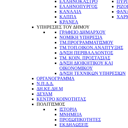
ΕΛΛΗΝΟΚΑΣΤΡΟ
ΠΥΡ
ΕΛΛΗΝΟΠΥΡΓΟΣ
ΡΙΖΟ
ΚΑΝΑΛΙΑ
ΦΑΝ
ΚΑΠΠΑ
ΧΑΡ
ΚΡΑΝΕΑ
ΥΠΗΡΕΣΙΕΣ ΤΟΥ ΔΗΜΟΥ
ΓΡΑΦΕΙΟ ΔΗΜΑΡΧΟΥ
ΝΟΜΙΚΗ ΥΠΗΡΕΣΙΑ
ΤΜ.ΠΡΟΓΡΑΜΜΑΤΙΣΜΟΥ
ΤΜ.ΤΟΠ.ΟΙΚΟΝ.ΑΝΑΠΤΥΞΗΣ
Δ/ΝΣΗ ΠΕΡΙΒΑΛΛΟΝΤΟΣ
ΤΜ. ΚΟΙΝ. ΠΡΟΣΤΑΣΙΑΣ
Δ/ΝΣΗ ΔΙΟΙΚΗΤΙΚΟΥ ΚΑΙ
ΟΙΚΟΝΟΜΙΚΟΥ
Δ/ΝΣΗ ΤΕΧΝΙΚΩΝ ΥΠΗΡΕΣΙΩΝ
ΟΡΓΑΝΟΓΡΑΜΜΑ
Ν.Π.Δ.Δ.
ΔΗ.ΚΕ.ΔΗ.Μ
ΔΕΥΑΜ
ΚΕΝΤΡΟ ΚΟΙΝΟΤΗΤΑΣ
ΠΟΛΙΤΙΣΜΟΣ
ΙΣΤΟΡΙΑ
ΜΝΗΜΕΙΑ
ΠΡΟΣΩΠΙΚΟΤΗΤΕΣ
ΕΚΔΗΛΩΣΕΙΣ