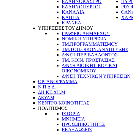
ΕΛΛΗΝΟΚΑΣΤΡΟ
ΠΥΡ
ΕΛΛΗΝΟΠΥΡΓΟΣ
ΡΙΖΟ
ΚΑΝΑΛΙΑ
ΦΑΝ
ΚΑΠΠΑ
ΧΑΡ
ΚΡΑΝΕΑ
ΥΠΗΡΕΣΙΕΣ ΤΟΥ ΔΗΜΟΥ
ΓΡΑΦΕΙΟ ΔΗΜΑΡΧΟΥ
ΝΟΜΙΚΗ ΥΠΗΡΕΣΙΑ
ΤΜ.ΠΡΟΓΡΑΜΜΑΤΙΣΜΟΥ
ΤΜ.ΤΟΠ.ΟΙΚΟΝ.ΑΝΑΠΤΥΞΗΣ
Δ/ΝΣΗ ΠΕΡΙΒΑΛΛΟΝΤΟΣ
ΤΜ. ΚΟΙΝ. ΠΡΟΣΤΑΣΙΑΣ
Δ/ΝΣΗ ΔΙΟΙΚΗΤΙΚΟΥ ΚΑΙ
ΟΙΚΟΝΟΜΙΚΟΥ
Δ/ΝΣΗ ΤΕΧΝΙΚΩΝ ΥΠΗΡΕΣΙΩΝ
ΟΡΓΑΝΟΓΡΑΜΜΑ
Ν.Π.Δ.Δ.
ΔΗ.ΚΕ.ΔΗ.Μ
ΔΕΥΑΜ
ΚΕΝΤΡΟ ΚΟΙΝΟΤΗΤΑΣ
ΠΟΛΙΤΙΣΜΟΣ
ΙΣΤΟΡΙΑ
ΜΝΗΜΕΙΑ
ΠΡΟΣΩΠΙΚΟΤΗΤΕΣ
ΕΚΔΗΛΩΣΕΙΣ