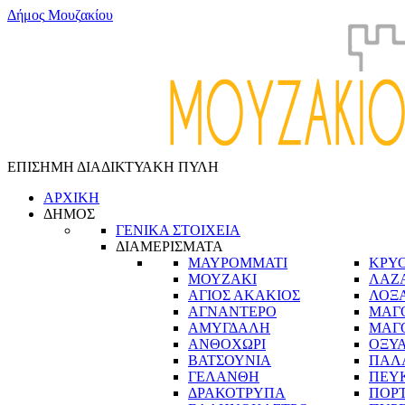
Δ
ή
μ
ο
ς
Μ
ο
υ
ζ
α
κ
ί
ο
υ
ΕΠΙΣΗΜΗ ΔΙΑΔΙΚΤΥΑΚΗ ΠΥΛΗ
ΑΡΧΙΚΗ
ΔΗΜΟΣ
ΓΕΝΙΚΑ ΣΤΟΙΧΕΙΑ
ΔΙΑΜΕΡΙΣΜΑΤΑ
ΜΑΥΡΟΜΜΑΤΙ
ΚΡΥ
ΜΟΥΖΑΚΙ
ΛΑΖ
ΑΓΙΟΣ ΑΚΑΚΙΟΣ
ΛΟΞ
ΑΓΝΑΝΤΕΡΟ
ΜΑΓ
ΑΜΥΓΔΑΛΗ
ΜΑΓ
ΑΝΘΟΧΩΡΙ
ΟΞΥ
ΒΑΤΣΟΥΝΙΑ
ΠΑΛ
ΓΕΛΑΝΘΗ
ΠΕΥ
ΔΡΑΚΟΤΡΥΠΑ
ΠΟΡ