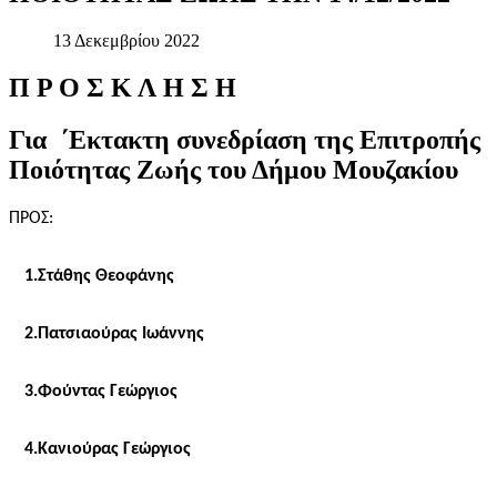
13 Δεκεμβρίου 2022
Π
Ρ
Ο
Σ
Κ
Λ
Η
Σ
Η
Για
΄Εκτακτη
συνεδρίαση
της
Επιτροπής
Ποιότητας
Ζωής
του
Δήμου
Μουζακίου
ΠΡΟΣ:
1.Στάθης Θεοφάνης
2.Πατσιαούρας Ιωάννης
3.Φούντας Γεώργιος
4.Κανιούρας Γεώργιος