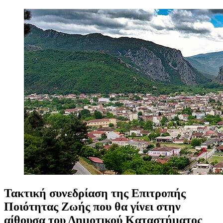
Τακτική
συνεδρίαση
της
Επιτροπής
Ποιότητας
Ζωής
που
θα
γίνει
στην
αίθουσα
του
Δημοτικού
Καταστήματος