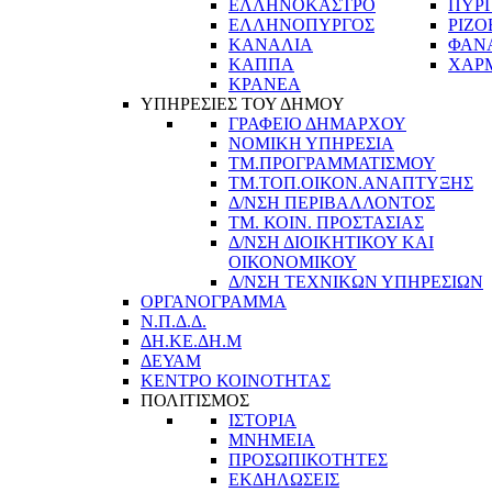
ΕΛΛΗΝΟΚΑΣΤΡΟ
ΠΥΡ
ΕΛΛΗΝΟΠΥΡΓΟΣ
ΡΙΖΟ
ΚΑΝΑΛΙΑ
ΦΑΝ
ΚΑΠΠΑ
ΧΑΡ
ΚΡΑΝΕΑ
ΥΠΗΡΕΣΙΕΣ ΤΟΥ ΔΗΜΟΥ
ΓΡΑΦΕΙΟ ΔΗΜΑΡΧΟΥ
ΝΟΜΙΚΗ ΥΠΗΡΕΣΙΑ
ΤΜ.ΠΡΟΓΡΑΜΜΑΤΙΣΜΟΥ
ΤΜ.ΤΟΠ.ΟΙΚΟΝ.ΑΝΑΠΤΥΞΗΣ
Δ/ΝΣΗ ΠΕΡΙΒΑΛΛΟΝΤΟΣ
ΤΜ. ΚΟΙΝ. ΠΡΟΣΤΑΣΙΑΣ
Δ/ΝΣΗ ΔΙΟΙΚΗΤΙΚΟΥ ΚΑΙ
ΟΙΚΟΝΟΜΙΚΟΥ
Δ/ΝΣΗ ΤΕΧΝΙΚΩΝ ΥΠΗΡΕΣΙΩΝ
ΟΡΓΑΝΟΓΡΑΜΜΑ
Ν.Π.Δ.Δ.
ΔΗ.ΚΕ.ΔΗ.Μ
ΔΕΥΑΜ
ΚΕΝΤΡΟ ΚΟΙΝΟΤΗΤΑΣ
ΠΟΛΙΤΙΣΜΟΣ
ΙΣΤΟΡΙΑ
ΜΝΗΜΕΙΑ
ΠΡΟΣΩΠΙΚΟΤΗΤΕΣ
ΕΚΔΗΛΩΣΕΙΣ