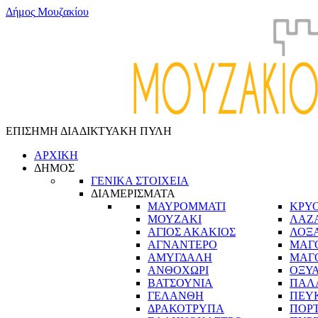
Δ
ή
μ
ο
ς
Μ
ο
υ
ζ
α
κ
ί
ο
υ
ΕΠΙΣΗΜΗ ΔΙΑΔΙΚΤΥΑΚΗ ΠΥΛΗ
ΑΡΧΙΚΗ
ΔΗΜΟΣ
ΓΕΝΙΚΑ ΣΤΟΙΧΕΙΑ
ΔΙΑΜΕΡΙΣΜΑΤΑ
ΜΑΥΡΟΜΜΑΤΙ
ΚΡΥ
ΜΟΥΖΑΚΙ
ΛΑΖ
ΑΓΙΟΣ ΑΚΑΚΙΟΣ
ΛΟΞ
ΑΓΝΑΝΤΕΡΟ
ΜΑΓ
ΑΜΥΓΔΑΛΗ
ΜΑΓ
ΑΝΘΟΧΩΡΙ
ΟΞΥ
ΒΑΤΣΟΥΝΙΑ
ΠΑΛ
ΓΕΛΑΝΘΗ
ΠΕΥ
ΔΡΑΚΟΤΡΥΠΑ
ΠΟΡ