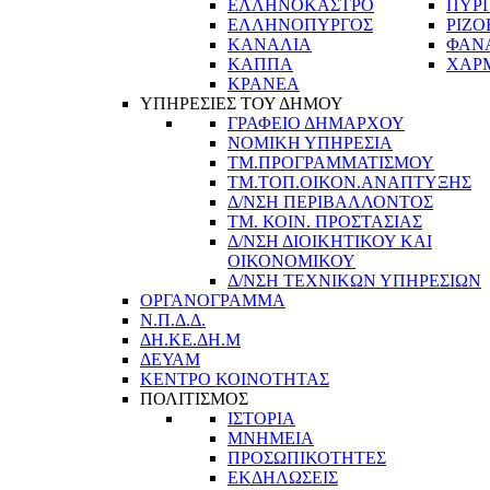
ΕΛΛΗΝΟΚΑΣΤΡΟ
ΠΥΡ
ΕΛΛΗΝΟΠΥΡΓΟΣ
ΡΙΖΟ
ΚΑΝΑΛΙΑ
ΦΑΝ
ΚΑΠΠΑ
ΧΑΡ
ΚΡΑΝΕΑ
ΥΠΗΡΕΣΙΕΣ ΤΟΥ ΔΗΜΟΥ
ΓΡΑΦΕΙΟ ΔΗΜΑΡΧΟΥ
ΝΟΜΙΚΗ ΥΠΗΡΕΣΙΑ
ΤΜ.ΠΡΟΓΡΑΜΜΑΤΙΣΜΟΥ
ΤΜ.ΤΟΠ.ΟΙΚΟΝ.ΑΝΑΠΤΥΞΗΣ
Δ/ΝΣΗ ΠΕΡΙΒΑΛΛΟΝΤΟΣ
ΤΜ. ΚΟΙΝ. ΠΡΟΣΤΑΣΙΑΣ
Δ/ΝΣΗ ΔΙΟΙΚΗΤΙΚΟΥ ΚΑΙ
ΟΙΚΟΝΟΜΙΚΟΥ
Δ/ΝΣΗ ΤΕΧΝΙΚΩΝ ΥΠΗΡΕΣΙΩΝ
ΟΡΓΑΝΟΓΡΑΜΜΑ
Ν.Π.Δ.Δ.
ΔΗ.ΚΕ.ΔΗ.Μ
ΔΕΥΑΜ
ΚΕΝΤΡΟ ΚΟΙΝΟΤΗΤΑΣ
ΠΟΛΙΤΙΣΜΟΣ
ΙΣΤΟΡΙΑ
ΜΝΗΜΕΙΑ
ΠΡΟΣΩΠΙΚΟΤΗΤΕΣ
ΕΚΔΗΛΩΣΕΙΣ