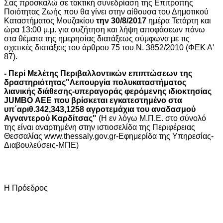
Σας προσκαλώ σε τακτική συνεδρίαση της Επιτροπής
Ποιότητας Ζωής που θα γίνει στην αίθουσα του Δημοτικού
Καταστήματος Μουζακίου
την 30/8/2017
ημέρα Τετάρτη και
ώρα 13:00 μ.μ. για συζήτηση και λήψη αποφάσεων πάνω
στα θέματα της ημερησίας διατάξεως σύμφωνα με τις
σχετικές διατάξεις του άρθρου 75 του Ν. 3852/2010 (ΦΕΚ Α'
87).
-
Περί Μελέτης Περιβαλλοντικών επιπτώσεων της
δραστηριότητας"Λειτουργία πολυκαταστήματος
λιανικής διάθεσης-υπεραγοράς φερόμενης ιδιοκτησίας
JUMBO
AEE
που βρίσκεται εγκατεστημένο στα
υπ΄αριθ.342,343,1258 αγροτεμάχια του αναδασμού
Αγναντερού Καρδίτσας"
(Η εν λόγω Μ.Π.Ε. στο σύνολό
της είναι αναρτημένη στην ιστιοσελίδα της Περιφέρειας
Θεσσαλίας www.thessaly.gov.gr-Εφημερίδα της Υπηρεσίας-
Διαβουλεύσεις-ΜΠΕ)
Η Πρόεδρος