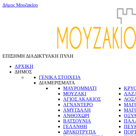
Δ
ή
μ
ο
ς
Μ
ο
υ
ζ
α
κ
ί
ο
υ
ΕΠΙΣΗΜΗ ΔΙΑΔΙΚΤΥΑΚΗ ΠΥΛΗ
ΑΡΧΙΚΗ
ΔΗΜΟΣ
ΓΕΝΙΚΑ ΣΤΟΙΧΕΙΑ
ΔΙΑΜΕΡΙΣΜΑΤΑ
ΜΑΥΡΟΜΜΑΤΙ
ΚΡΥ
ΜΟΥΖΑΚΙ
ΛΑΖ
ΑΓΙΟΣ ΑΚΑΚΙΟΣ
ΛΟΞ
ΑΓΝΑΝΤΕΡΟ
ΜΑΓ
ΑΜΥΓΔΑΛΗ
ΜΑΓ
ΑΝΘΟΧΩΡΙ
ΟΞΥ
ΒΑΤΣΟΥΝΙΑ
ΠΑΛ
ΓΕΛΑΝΘΗ
ΠΕΥ
ΔΡΑΚΟΤΡΥΠΑ
ΠΟΡ