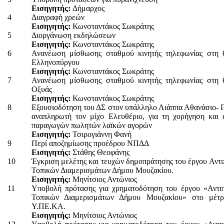
Εισηγητής:
Δήμαρχος
4
Διαγραφή χρεών
Εισηγητής:
Κωνσταντάκος Σωκράτης
5
Διοργάνωση εκδηλώσεων
Εισηγητής:
Κωνσταντάκος Σωκράτης
6
Ανανέωση μίσθωσης σταθμού κινητής τηλεφωνίας στη 
Ελληνοπύργου
Εισηγητής:
Κωνσταντάκος Σωκράτης
7
Ανανέωση μίσθωσης σταθμού κινητής τηλεφωνίας στη 
Οξυάς
Εισηγητής:
Κωνσταντάκος Σωκράτης
8
Εξουσιοδότηση του ΔΣ στον υπάλληλο Λιάππα Αθανάσιο- 
αναπληρωτή τον μίχο Ελευθέριο, για τη χορήγηση και
παραγωγών πωλητών λαϊκών αγορών
Εισηγητής:
Τσιρογιάννη Φανή
9
Περί αποζημίωσης προέδρου ΝΠΔΔ
Εισηγητής:
Στάθης Θεοφάνης
10
Έγκριση μελέτης και τευχών δημοπράτησης του έργου Αντ
Τοπικών Διαμερισμάτων Δήμου Μουζακίου.
Εισηγητής:
Μηνίτσιος Αντώνιος
11
Υποβολή πρότασης για χρηματοδότηση του έργου «Αντι
Τοπικών Διαμερισμάτων Δήμου Μουζακίου» στο μέτ
Υ.ΠΕ.ΚΑ.
Εισηγητής:
Μηνίτσιος Αντώνιος