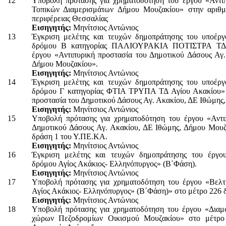
12
Υποβολή πρότασης για χρηματοδότηση του έργου «Αντι
Τοπικών Διαμερισμάτων Δήμου Μουζακίου» στην αριθμ
περιφέρειας Θεσσαλίας
Εισηγητής:
Μηνίτσιος Αντώνιος
13
Έγκριση μελέτης και τευχών δημοπράτησης του υποέργ
δρόμου Β κατηγορίας ΠΑΛΙΟΥΡΑΚΙΑ ΠΟΤΙΣΤΡΑ ΤΔ 
έργου «Αντιπυρική προστασία του Δημοτικού Δάσους Αγ.
Δήμου Μουζακίου».
Εισηγητής:
Μηνίτσιος Αντώνιος
14
Έγκριση μελέτης και τευχών δημοπράτησης του υποέργ
δρόμου Γ κατηγορίας ΦΤΙΑ ΤΡΥΠΑ ΤΔ Αγίου Ακακίου» 
προστασία του Δημοτικού Δάσους Αγ. Ακακίου, ΔΕ Ιθώμης
Εισηγητής:
Μηνίτσιος Αντώνιος
15
Υποβολή πρότασης για χρηματοδότηση του έργου «Αντι
Δημοτικού Δάσους Αγ. Ακακίου, ΔΕ Ιθώμης, Δήμου Μουζ
δράση 1 του Υ.ΠΕ.ΚΑ.
Εισηγητής:
Μηνίτσιος Αντώνιος
16
Έγκριση μελέτης και τευχών δημοπράτησης του έργο
δρόμου Αγίος Ακάκιος- Ελληνόπυργος» (Β΄Φάση).
Εισηγητής:
Μηνίτσιος Αντώνιος
17
Υποβολή πρότασης για χρηματοδότηση του έργου «Βελ
Αγίος Ακάκιος- Ελληνόπυργος» (Β΄Φάση)» στο μέτρο 226 
Εισηγητής:
Μηνίτσιος Αντώνιος
18
Υποβολή πρότασης για χρηματοδότηση του έργου «Δια
χώρων Πεζοδρομίων Οικισμού Μουζακίου» στο μέτρο