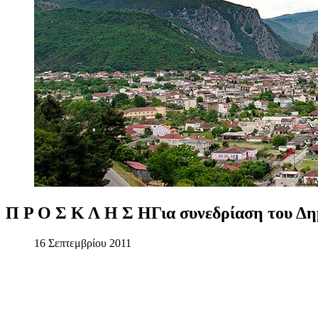
Π
Ρ
Ο
Σ
Κ
Λ
Η
Σ
ΗΓια
συνεδρίαση
του
Δη
16 Σεπτεμβρίου 2011