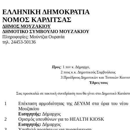
ΕΛΛΗΝΙΚΗ
ΔΗΜΟΚΡΑΤΙΑ
ΝΟΜΟΣ
ΚΑΡΔΙΤΣΑΣ
ΔΗΜΟΣ ΜΟΥΖΑΚΙΟΥ
ΔΗΜΟΤΙΚΟ ΣΥΜΒΟΥΛΙΟ ΜΟΥΖΑΚΙΟΥ
Πληροφορίες: Μούντζια Ουρανία
τηλ. 24453-50136
Προς
: 1.τον κ. Δήμαρχο,
2.τους κ.κ. Δημοτικούς Συμβούλους
3.Προέδρους Δημοτικών και Τοπικών Κοινοτ
Έδρες τους
Σας προσκαλώ σε τακτική συνεδρίαση που θα γίνει στο Δημοτικό Κατάσ
1
Επέκταση αρμοδιότητας της ΔΕΥΑΜ στα όρια του νέου
Μουζακίου
Εισηγητής:
Δήμαρχος
2
Ορισμός υπευθύνων για το HEALTH KIOSK
Εισηγητής:
Δήμαρχος
3
Υποβολ
ή προτάσεων για πυρανίχνευση