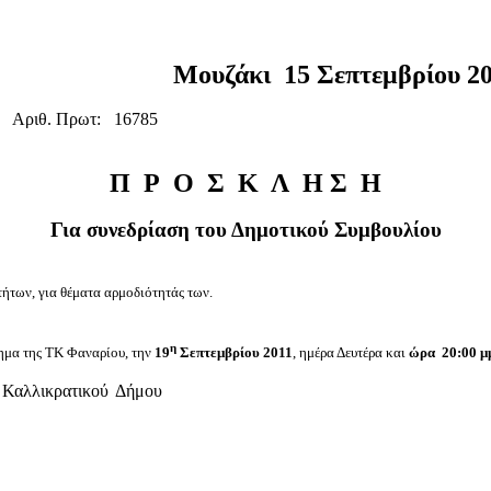
 Μουζάκι
15
Σεπτεμβρίου
2
Αριθ. Πρωτ:
16785
Π
Ρ
Ο
Σ
Κ
Λ
Η
Σ
Η
Για
συνεδρίαση
του
Δημοτικού
Συμβουλίου
ήτων, για θέματα αρμοδιότητάς των.
η
τημα της ΤΚ Φαναρίου, την
19
Σεπτεμβρίου 2011
, ημέρα Δευτέρα και
ώρα
20:00 μ
 Καλλικρατικού Δήμου