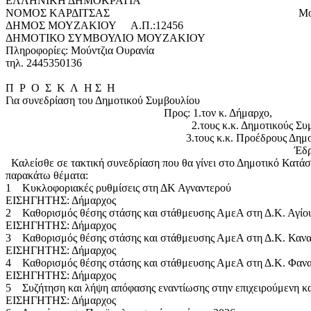
ΕΛΛΗΝΙΚΗ ΔΗΜΟΚΡΑΤΙΑ
ΝΟΜΟΣ ΚΑΡΔΙΤΣΑΣ Μουζάκι 19
ΔΗΜΟΣ ΜΟΥΖΑΚΙΟΥ Α.Π.:12456
ΔΗΜΟΤΙΚΟ ΣΥΜΒΟΥΛΙΟ ΜΟΥΖΑΚΙΟΥ
Πληροφορίες: Μούντζια Ουρανία
τηλ. 2445350136
Π Ρ Ο Σ Κ Λ Η Σ Η
Για συνεδρίαση του Δημοτικού Συμβουλίου
Προς: 1.τον κ. Δήμαρχο,
2.τους κ.κ. Δημοτικούς Συμβού
3.τους κ.κ. Προέδρους Δημοτικών και Τοπικών
Έδρες το
Καλείσθε σε τακτική συνεδρίαση που θα γίνει στο Δημοτικό Κατά
παρακάτω θέματα:
1 Κυκλοφοριακές ρυθμίσεις στη ΔΚ Αγναντερού
ΕΙΣΗΓΗΤΗΣ: Δήμαρχος
2 Καθορισμός θέσης στάσης και στάθμευσης ΑμεΑ στη Δ.Κ. Αγίο
ΕΙΣΗΓΗΤΗΣ: Δήμαρχος
3 Καθορισμός θέσης στάσης και στάθμευσης ΑμεΑ στη Δ.Κ. Καν
ΕΙΣΗΓΗΤΗΣ: Δήμαρχος
4 Καθορισμός θέσης στάσης και στάθμευσης ΑμεΑ στη Δ.Κ. Φαν
ΕΙΣΗΓΗΤΗΣ: Δήμαρχος
5 Συζήτηση και λήψη απόφασης εναντίωσης στην επιχειρούμενη κ
ΕΙΣΗΓΗΤΗΣ: Δήμαρχος