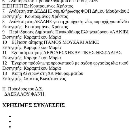
6 Αναμόρφωση Προϋπολογισμού οικ. έτους 2026
ΕΙΣΗΓΗΤΗΣ: Κουτρομάνος Χρήστος
7 Ανάθεση στη ΔΕΔΔΗΕ συμπλήρωσης ΦΟΠ Δήμου Μουζακίου Δ
Εισηγητής: Κουτρομάνος Χρήστος
8 Ανάθεση στη ΔΕΔΔΗΕ για τη χορήγηση νέας παροχής για σύνδεση
Εισηγητής: Κουτρομάνος Χρήστος
9 Περί ίδρυσης Δημοτικής Πινακοθήκης Ελληνοπύργου «ΑΛ
Εισηγητής: Καραμπέκου Μαρία
10 Εξέταση αίτησης ΙΤΑΜΟS ΜΟΥΖΑΚΙ ΑΜΚΕ
Εισηγητής: Καραμπέκου Μαρία
11 Εξέταση αίτησης ΑΕΡΟΛΕΣΧΗΣ ΔΥΤΙΚΗΣ ΘΕΣΣΑΛΙΑΣ
Εισηγητής: Καραμπέκου Μαρία
12 Έγκριση πρόσληψης προσωπικού με σχέση εργασίας ιδιωτικού
Εισηγητής: Καραμπέκου Μαρία
13 Κοπή Δέντρων στη ΔΚ Μαυρομματίου
Εισηγητής: Σκρέτας Κωνσταντίνος
Η Πρόεδρος του Δ.Σ.
ΔΑΣΚΑΛΟΥ ΦΑΝΗ
ΧΡΗΣΙΜΕΣ
ΣΥΝΔΕΣΕΙΣ