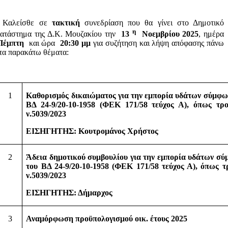
Καλείσθε σε
τακτική
συνεδρίαση που θα γίνει στο Δημοτικό
η
ατάστημα της Δ.Κ. Μουζακίου την
13
Νοεμβρίου
2025
, ημέρα
Πέμπτη
και ώρα
20:30 μμ
για συζήτηση και λήψη απόφασης πάνω
τα παρακάτω θέματα:
1
Καθορισμός δικαιώματος για την εμπορία υδάτων σύμφωνα
ΒΔ 24-9/20-10-1958 (ΦΕΚ 171/58 τεύχος Α), όπως τρ
ν.5039/2023
ΕΙΣΗΓΗΤΗΣ: Κουτρομάνος Χρήστος
2
Άδεια δημοτικού συμβουλίου για την εμπορία υδάτων
σύμ
του ΒΔ 24-9/20-10-1958 (ΦΕΚ 171/58 τεύχος Α), όπως 
ν.5039/2023
ΕΙΣΗΓΗΤΗΣ: Δήμαρχος
3
Αναμόρφωση προϋπολογισμού οικ. έτους 2025