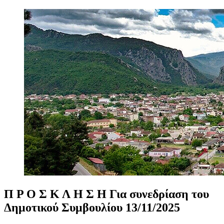
Π
Ρ
Ο
Σ
Κ
Λ
Η
Σ
Η
Για
συνεδρίαση
του
Δημοτικού
Συμβουλίου
13/11/2025