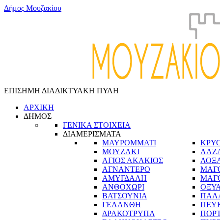
Δ
ή
μ
ο
ς
Μ
ο
υ
ζ
α
κ
ί
ο
υ
ΕΠΙΣΗΜΗ ΔΙΑΔΙΚΤΥΑΚΗ ΠΥΛΗ
ΑΡΧΙΚΗ
ΔΗΜΟΣ
ΓΕΝΙΚΑ ΣΤΟΙΧΕΙΑ
ΔΙΑΜΕΡΙΣΜΑΤΑ
ΜΑΥΡΟΜΜΑΤΙ
ΚΡΥ
ΜΟΥΖΑΚΙ
ΛΑΖ
ΑΓΙΟΣ ΑΚΑΚΙΟΣ
ΛΟΞ
ΑΓΝΑΝΤΕΡΟ
ΜΑΓ
ΑΜΥΓΔΑΛΗ
ΜΑΓ
ΑΝΘΟΧΩΡΙ
ΟΞΥ
ΒΑΤΣΟΥΝΙΑ
ΠΑΛ
ΓΕΛΑΝΘΗ
ΠΕΥ
ΔΡΑΚΟΤΡΥΠΑ
ΠΟΡ