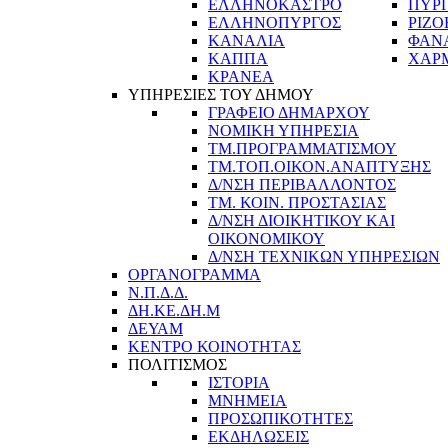
ΕΛΛΗΝΟΚΑΣΤΡΟ
ΠΥΡ
ΕΛΛΗΝΟΠΥΡΓΟΣ
ΡΙΖΟ
ΚΑΝΑΛΙΑ
ΦΑΝ
ΚΑΠΠΑ
ΧΑΡ
ΚΡΑΝΕΑ
ΥΠΗΡΕΣΙΕΣ ΤΟΥ ΔΗΜΟΥ
ΓΡΑΦΕΙΟ ΔΗΜΑΡΧΟΥ
ΝΟΜΙΚΗ ΥΠΗΡΕΣΙΑ
ΤΜ.ΠΡΟΓΡΑΜΜΑΤΙΣΜΟΥ
ΤΜ.ΤΟΠ.ΟΙΚΟΝ.ΑΝΑΠΤΥΞΗΣ
Δ/ΝΣΗ ΠΕΡΙΒΑΛΛΟΝΤΟΣ
ΤΜ. ΚΟΙΝ. ΠΡΟΣΤΑΣΙΑΣ
Δ/ΝΣΗ ΔΙΟΙΚΗΤΙΚΟΥ ΚΑΙ
ΟΙΚΟΝΟΜΙΚΟΥ
Δ/ΝΣΗ ΤΕΧΝΙΚΩΝ ΥΠΗΡΕΣΙΩΝ
ΟΡΓΑΝΟΓΡΑΜΜΑ
Ν.Π.Δ.Δ.
ΔΗ.ΚΕ.ΔΗ.Μ
ΔΕΥΑΜ
ΚΕΝΤΡΟ ΚΟΙΝΟΤΗΤΑΣ
ΠΟΛΙΤΙΣΜΟΣ
ΙΣΤΟΡΙΑ
ΜΝΗΜΕΙΑ
ΠΡΟΣΩΠΙΚΟΤΗΤΕΣ
ΕΚΔΗΛΩΣΕΙΣ