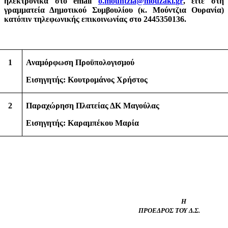
ηλεκτρονικά στο
email
o
.
mountzia
@
mouzaki
.
gr
, είτε στη
γραμματεία Δημοτικού Συμβουλίου (κ.
M
ούντζια Ουρανία)
κατόπιν τηλεφωνικής επικοινωνίας στο 2445350136.
1
Αναμόρφωση Προϋπολογισμού
Εισηγητής: Κουτρομάνος Χρήστος
2
Παραχώρηση Πλατείας ΔΚ Μαγούλας
Εισηγητής: Καραμπέκου Μαρία
Η
ΠΡΌΕΔΡΟΣ ΤΟΥ Δ.Σ.