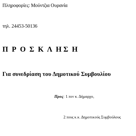
Πληροφορίες: Μούντζια Ουρανία
τηλ. 24453-50136
Π
Ρ
Ο
Σ
Κ
Λ
Η
Σ
Η
Για
συνεδρίαση
του
Δημοτικού
Συμβουλίου
Προς
: 1.τον κ. Δήμαρχο,
2.τους κ.κ. Δημοτικούς Συμβούλους