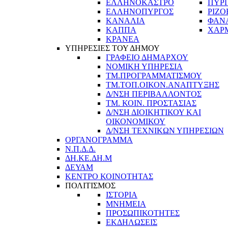
ΕΛΛΗΝΟΚΑΣΤΡΟ
ΠΥΡ
ΕΛΛΗΝΟΠΥΡΓΟΣ
ΡΙΖΟ
ΚΑΝΑΛΙΑ
ΦΑΝ
ΚΑΠΠΑ
ΧΑΡ
ΚΡΑΝΕΑ
ΥΠΗΡΕΣΙΕΣ ΤΟΥ ΔΗΜΟΥ
ΓΡΑΦΕΙΟ ΔΗΜΑΡΧΟΥ
ΝΟΜΙΚΗ ΥΠΗΡΕΣΙΑ
ΤΜ.ΠΡΟΓΡΑΜΜΑΤΙΣΜΟΥ
ΤΜ.ΤΟΠ.ΟΙΚΟΝ.ΑΝΑΠΤΥΞΗΣ
Δ/ΝΣΗ ΠΕΡΙΒΑΛΛΟΝΤΟΣ
ΤΜ. ΚΟΙΝ. ΠΡΟΣΤΑΣΙΑΣ
Δ/ΝΣΗ ΔΙΟΙΚΗΤΙΚΟΥ ΚΑΙ
ΟΙΚΟΝΟΜΙΚΟΥ
Δ/ΝΣΗ ΤΕΧΝΙΚΩΝ ΥΠΗΡΕΣΙΩΝ
ΟΡΓΑΝΟΓΡΑΜΜΑ
Ν.Π.Δ.Δ.
ΔΗ.ΚΕ.ΔΗ.Μ
ΔΕΥΑΜ
ΚΕΝΤΡΟ ΚΟΙΝΟΤΗΤΑΣ
ΠΟΛΙΤΙΣΜΟΣ
ΙΣΤΟΡΙΑ
ΜΝΗΜΕΙΑ
ΠΡΟΣΩΠΙΚΟΤΗΤΕΣ
ΕΚΔΗΛΩΣΕΙΣ