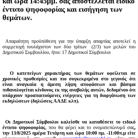
και
ώρα
14:45μμ.
σας
αποστέλλεται
ειδικό
έντυπο
ψηφοφορίας
και
εισήγηση
των
θεμάτων.
Απαραίτητη προϋπόθεση για την ύπαρξη απαρτίας αποτελεί η
συμμετοχή τουλάχιστον των δύο
τρίτων
(2/3) των μελών του
Δημοτικού Συμβουλίου, ήτοι: 17 Δημοτικοί Σύμβουλοι
Ο κατεπείγων χαρακτήρας των θεμάτων οφείλεται σε
χρονικές προθεσμίες και πιο συγκεκριμένα στο γεγονός ότι
είναι αναγκαία η άμεση λήψη αποφάσεων και βάσιμα
πιθανολογείται κίνδυνος εκ της αναβολής αυτών, δεδομένου ότι
υπάρχουν προαπαιτούμενες ενέργειες για τη διοργάνωση των
εκδηλώσεων (δηλώσεις ΑΑΔΕ κλπ).
Οι Δημοτικοί Σύμβουλοι καλείσθε να καταθέσετε το ειδικό
έντυπο ψηφοφορίας
, που θα φέρει και το ονοματεπώνυμό σας
,
την 13/8/2025 ημέρα Τετάρτη και ώρα 10:00 πμ. -11:00π.μ είτε