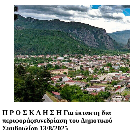
Π
Ρ
Ο
Σ
Κ
Λ
Η
Σ
Η
Για
έκτακτη
δια
περιφοράςσυνεδρίαση
του
Δημοτικού
Συμβουλίου
13/8/2025