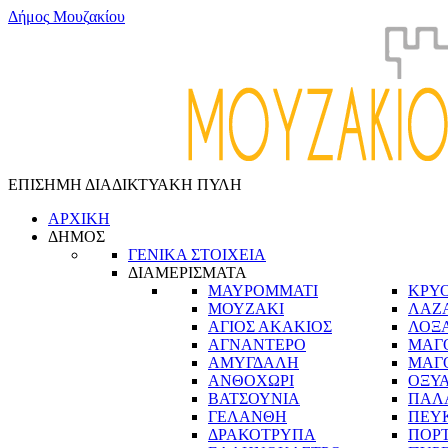
Δ
ή
μ
ο
ς
Μ
ο
υ
ζ
α
κ
ί
ο
υ
ΕΠΙΣΗΜΗ ΔΙΑΔΙΚΤΥΑΚΗ ΠΥΛΗ
ΑΡΧΙΚΗ
ΔΗΜΟΣ
ΓΕΝΙΚΑ ΣΤΟΙΧΕΙΑ
ΔΙΑΜΕΡΙΣΜΑΤΑ
ΜΑΥΡΟΜΜΑΤΙ
ΚΡΥ
ΜΟΥΖΑΚΙ
ΛΑΖ
ΑΓΙΟΣ ΑΚΑΚΙΟΣ
ΛΟΞ
ΑΓΝΑΝΤΕΡΟ
ΜΑΓ
ΑΜΥΓΔΑΛΗ
ΜΑΓ
ΑΝΘΟΧΩΡΙ
ΟΞΥ
ΒΑΤΣΟΥΝΙΑ
ΠΑΛ
ΓΕΛΑΝΘΗ
ΠΕΥ
ΔΡΑΚΟΤΡΥΠΑ
ΠΟΡ