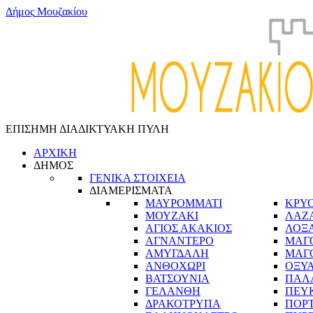
Δ
ή
μ
ο
ς
Μ
ο
υ
ζ
α
κ
ί
ο
υ
ΕΠΙΣΗΜΗ ΔΙΑΔΙΚΤΥΑΚΗ ΠΥΛΗ
ΑΡΧΙΚΗ
ΔΗΜΟΣ
ΓΕΝΙΚΑ ΣΤΟΙΧΕΙΑ
ΔΙΑΜΕΡΙΣΜΑΤΑ
ΜΑΥΡΟΜΜΑΤΙ
ΚΡΥ
ΜΟΥΖΑΚΙ
ΛΑΖ
ΑΓΙΟΣ ΑΚΑΚΙΟΣ
ΛΟΞ
ΑΓΝΑΝΤΕΡΟ
ΜΑΓ
ΑΜΥΓΔΑΛΗ
ΜΑΓ
ΑΝΘΟΧΩΡΙ
ΟΞΥ
ΒΑΤΣΟΥΝΙΑ
ΠΑΛ
ΓΕΛΑΝΘΗ
ΠΕΥ
ΔΡΑΚΟΤΡΥΠΑ
ΠΟΡ