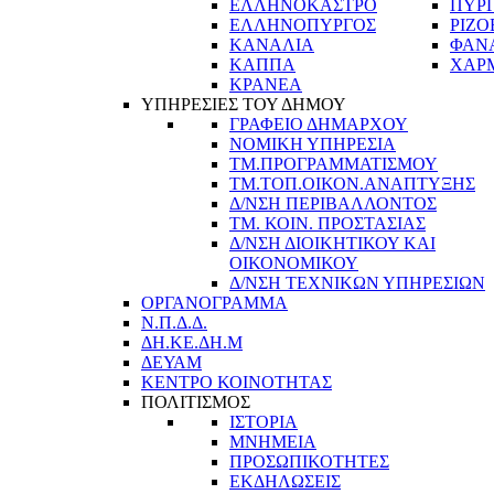
ΕΛΛΗΝΟΚΑΣΤΡΟ
ΠΥΡ
ΕΛΛΗΝΟΠΥΡΓΟΣ
ΡΙΖΟ
ΚΑΝΑΛΙΑ
ΦΑΝ
ΚΑΠΠΑ
ΧΑΡ
ΚΡΑΝΕΑ
ΥΠΗΡΕΣΙΕΣ ΤΟΥ ΔΗΜΟΥ
ΓΡΑΦΕΙΟ ΔΗΜΑΡΧΟΥ
ΝΟΜΙΚΗ ΥΠΗΡΕΣΙΑ
ΤΜ.ΠΡΟΓΡΑΜΜΑΤΙΣΜΟΥ
ΤΜ.ΤΟΠ.ΟΙΚΟΝ.ΑΝΑΠΤΥΞΗΣ
Δ/ΝΣΗ ΠΕΡΙΒΑΛΛΟΝΤΟΣ
ΤΜ. ΚΟΙΝ. ΠΡΟΣΤΑΣΙΑΣ
Δ/ΝΣΗ ΔΙΟΙΚΗΤΙΚΟΥ ΚΑΙ
ΟΙΚΟΝΟΜΙΚΟΥ
Δ/ΝΣΗ ΤΕΧΝΙΚΩΝ ΥΠΗΡΕΣΙΩΝ
ΟΡΓΑΝΟΓΡΑΜΜΑ
Ν.Π.Δ.Δ.
ΔΗ.ΚΕ.ΔΗ.Μ
ΔΕΥΑΜ
ΚΕΝΤΡΟ ΚΟΙΝΟΤΗΤΑΣ
ΠΟΛΙΤΙΣΜΟΣ
ΙΣΤΟΡΙΑ
ΜΝΗΜΕΙΑ
ΠΡΟΣΩΠΙΚΟΤΗΤΕΣ
ΕΚΔΗΛΩΣΕΙΣ