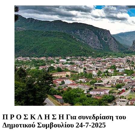
Π
Ρ
Ο
Σ
Κ
Λ
Η
Σ
Η
Για
συνεδρίαση
του
Δημοτικού
Συμβουλίου
24-7-2025