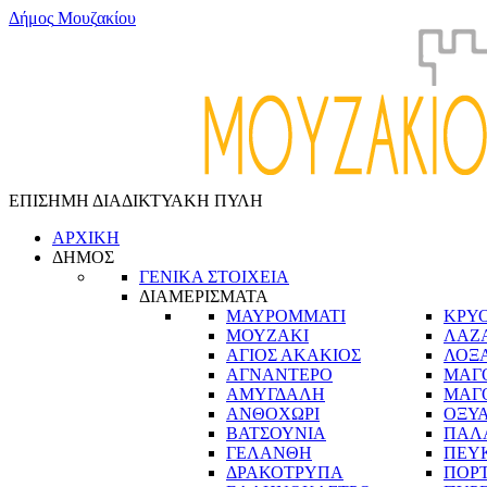
Δ
ή
μ
ο
ς
Μ
ο
υ
ζ
α
κ
ί
ο
υ
ΕΠΙΣΗΜΗ ΔΙΑΔΙΚΤΥΑΚΗ ΠΥΛΗ
ΑΡΧΙΚΗ
ΔΗΜΟΣ
ΓΕΝΙΚΑ ΣΤΟΙΧΕΙΑ
ΔΙΑΜΕΡΙΣΜΑΤΑ
ΜΑΥΡΟΜΜΑΤΙ
ΚΡΥ
ΜΟΥΖΑΚΙ
ΛΑΖ
ΑΓΙΟΣ ΑΚΑΚΙΟΣ
ΛΟΞ
ΑΓΝΑΝΤΕΡΟ
ΜΑΓ
ΑΜΥΓΔΑΛΗ
ΜΑΓ
ΑΝΘΟΧΩΡΙ
ΟΞΥ
ΒΑΤΣΟΥΝΙΑ
ΠΑΛ
ΓΕΛΑΝΘΗ
ΠΕΥ
ΔΡΑΚΟΤΡΥΠΑ
ΠΟΡ