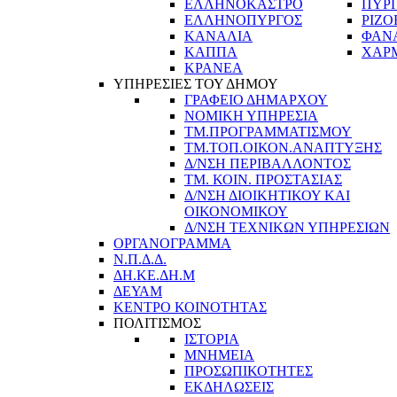
ΕΛΛΗΝΟΚΑΣΤΡΟ
ΠΥΡ
ΕΛΛΗΝΟΠΥΡΓΟΣ
ΡΙΖΟ
ΚΑΝΑΛΙΑ
ΦΑΝ
ΚΑΠΠΑ
ΧΑΡ
ΚΡΑΝΕΑ
ΥΠΗΡΕΣΙΕΣ ΤΟΥ ΔΗΜΟΥ
ΓΡΑΦΕΙΟ ΔΗΜΑΡΧΟΥ
ΝΟΜΙΚΗ ΥΠΗΡΕΣΙΑ
ΤΜ.ΠΡΟΓΡΑΜΜΑΤΙΣΜΟΥ
ΤΜ.ΤΟΠ.ΟΙΚΟΝ.ΑΝΑΠΤΥΞΗΣ
Δ/ΝΣΗ ΠΕΡΙΒΑΛΛΟΝΤΟΣ
ΤΜ. ΚΟΙΝ. ΠΡΟΣΤΑΣΙΑΣ
Δ/ΝΣΗ ΔΙΟΙΚΗΤΙΚΟΥ ΚΑΙ
ΟΙΚΟΝΟΜΙΚΟΥ
Δ/ΝΣΗ ΤΕΧΝΙΚΩΝ ΥΠΗΡΕΣΙΩΝ
ΟΡΓΑΝΟΓΡΑΜΜΑ
Ν.Π.Δ.Δ.
ΔΗ.ΚΕ.ΔΗ.Μ
ΔΕΥΑΜ
ΚΕΝΤΡΟ ΚΟΙΝΟΤΗΤΑΣ
ΠΟΛΙΤΙΣΜΟΣ
ΙΣΤΟΡΙΑ
ΜΝΗΜΕΙΑ
ΠΡΟΣΩΠΙΚΟΤΗΤΕΣ
ΕΚΔΗΛΩΣΕΙΣ