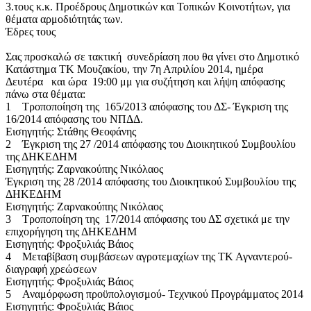
3.τους κ.κ. Προέδρους Δημοτικών και Τοπικών Κοινοτήτων, για
θέματα αρμοδιότητάς των.
Έδρες τους
Σας προσκαλώ σε τακτική συνεδρίαση που θα γίνει στο Δημοτικό
Κατάστημα ΤΚ Μουζακίου, την 7η Απριλίου 2014, ημέρα
Δευτέρα και ώρα 19:00 μμ για συζήτηση και λήψη απόφασης
πάνω στα θέματα:
1 Τροποποίηση της 165/2013 απόφασης του ΔΣ- Έγκριση της
16/2014 απόφασης του ΝΠΔΔ.
Εισηγητής: Στάθης Θεοφάνης
2 Έγκριση της 27 /2014 απόφασης του Διοικητικού Συμβουλίου
της ΔΗΚΕΔΗΜ
Εισηγητής: Ζαρνακούπης Νικόλαος
Έγκριση της 28 /2014 απόφασης του Διοικητικού Συμβουλίου της
ΔΗΚΕΔΗΜ
Εισηγητής: Ζαρνακούπης Νικόλαος
3 Τροποποίηση της 17/2014 απόφασης του ΔΣ σχετικά με την
επιχορήγηση της ΔΗΚΕΔΗΜ
Εισηγητής: Φροξυλιάς Βάιος
4 Μεταβίβαση συμβάσεων αγροτεμαχίων της ΤΚ Αγναντερού-
διαγραφή χρεώσεων
Εισηγητής: Φροξυλιάς Βάιος
5 Αναμόρφωση προϋπολογισμού- Τεχνικού Προγράμματος 2014
Εισηγητής: Φροξυλιάς Βάιος