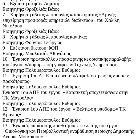
6 Εξέταση αίτησης Δημότη
Εισηγητής: Φροξυλιάς Βάιος
7 Χορήγηση άδειας λειτουργίας καταστήματος «Αμιγής
επιχείρηση προσφοράς υπηρεσιών διαδικτύου» του Χαλίλη
Νικολάου
Εισηγητής: Φροξυλιάς Βάιος
8 Χορήγηση άδειας λειτουργίας καντίνας
Εισηγητής: Φούντας Γεώργιος
9 Επέκταση δικτύου ΦΟΠ
Εισηγητής: Μπαλατσός Αθανάσιος
10 Έγκριση πρωτοκόλλου προσωρινής κι οριστικής παραλαβής
του έργου: «Διαμόρφωση γραφείων Τεχνικής Υπηρεσίας»
Εισηγητής: Πολυμερόπουλος Ευθύμιος
11 Έγκριση 1ου ΑΠΕ του έργου: «Ασφαλτοστρώσεις δρόμων
Δρακότρυπας»
Εισηγητής: Πολυμερόπουλος Ευθύμιος
Έγκριση 1ου ΑΠΕ του έργου: «Κατασκευή αποχετεύσεων στην
ΤΚ Μαγούλας»
Εισηγητής: Πολυμερόπουλος Ευθύμιος
12 Έγκριση 1ου ΑΠΕ του έργου: « Βελτίωση υποδομών ΤΚ
Κρανιάς»
Εισηγητής: Πολυμερόπουλος Ευθύμιος
13 Έγκριση παράτασης προθεσμίας εκτέλεσης του έργου:
«Οικολογική και Περιβαλλοντική αναβάθμιση περιοχής Δημοτικής
Αγοράς Μουζακίου»