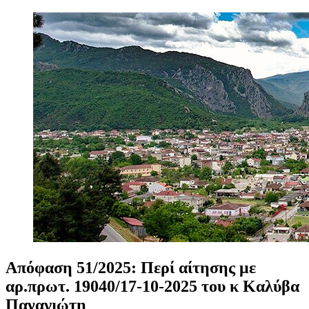
Απόφαση
51/2025:
Περί
αίτησης
με
αρ.πρωτ.
19040/17-10-2025
του
κ
Καλύβα
Παναγιώτη