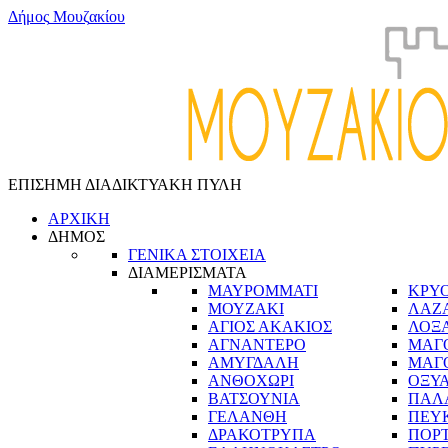
Δ
ή
μ
ο
ς
Μ
ο
υ
ζ
α
κ
ί
ο
υ
ΕΠΙΣΗΜΗ ΔΙΑΔΙΚΤΥΑΚΗ ΠΥΛΗ
ΑΡΧΙΚΗ
ΔΗΜΟΣ
ΓΕΝΙΚΑ ΣΤΟΙΧΕΙΑ
ΔΙΑΜΕΡΙΣΜΑΤΑ
ΜΑΥΡΟΜΜΑΤΙ
ΚΡΥ
ΜΟΥΖΑΚΙ
ΛΑΖ
ΑΓΙΟΣ ΑΚΑΚΙΟΣ
ΛΟΞ
ΑΓΝΑΝΤΕΡΟ
ΜΑΓ
ΑΜΥΓΔΑΛΗ
ΜΑΓ
ΑΝΘΟΧΩΡΙ
ΟΞΥ
ΒΑΤΣΟΥΝΙΑ
ΠΑΛ
ΓΕΛΑΝΘΗ
ΠΕΥ
ΔΡΑΚΟΤΡΥΠΑ
ΠΟΡ