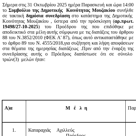
Σήμερα στις 31 Οκτωβρίου 2025 ημέρα Παρασκευή και ώρα 14:00
το
Συμβούλιο της Δημοτικής
Κοινότητας Μουζακίου
συνήλθε
σε τακτική
δημόσια συνεδρίαση
στο κατάστημα της Δημοτικής
Κοινότητας Μουζακίου , ύστερα από την πρόσκληση (
αρ.πρωτ.
19498/27-10-2025
) του Προέδρου της που επιδόθηκε με
αποδεικτικό στα μέλη αυτής σύμφωνα με τις διατάξεις του άρθρου
88 του Ν.3852/2010 (ΦΕΚ Α' 87), όπως αυτό αντικαταστάθηκε με
το άρθρο 89 του Ν. 4555/2018,για συζήτηση και λήψη αποφάσεων
στα θέματα της ημερησίας διατάξεως .Πριν από την έναρξη της
συνεδρίασης αυτής ο Πρόεδρος διαπίστωσε ότι σε σύνολο
τριών(3)
μελών ήταν:
Α)α
Μ
έ
λ
η
Παρ
1.
Καταραχιάς Αχιλλεύς
Πρόεδρος