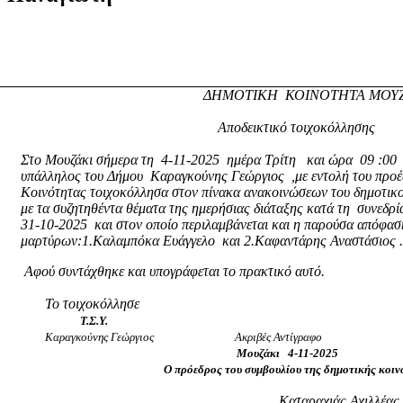
ΔΗΜΟΤΙΚΗ
ΚΟΙΝΟΤΗΤΑ ΜΟΥ
Αποδεικτικό τοιχοκόλλησης
Στο Μουζάκι σήμερα τη
4-11-2025
ημέρα Τρίτη
και ώρα
09 :00
υπάλληλος του Δήμου
Καραγκούνης Γεώργιος
,με εντολή του προ
Κοινότητας τοιχοκόλλησα στον πίνακα ανακοινώσεων του δημοτικ
με τα συζητηθέντα θέματα της ημερήσιας διάταξης κατά τη
συνεδρί
31-10-2025
και στον οποίο περιλαμβάνεται και η παρούσα απόφα
μαρτύρων:1.Καλαμπόκα Ευάγγελο
και 2.Καφαντάρης Αναστάσιος 
Αφού συντάχθηκε και υπογράφεται το πρακτικό αυτό.
Το τοιχοκόλλησε
Τ.Σ.Υ.
Καραγκούνης Γεώργιος
Ακριβές Αντίγραφο
Μουζάκι
4-11-2025
Ο πρόεδρος του συμβουλίου της δημοτικής κοι
Καταραχιάς Αχιλλέας