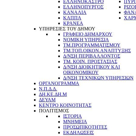
ΕΛΛΗΝΟΚΑΣΤΡΟ
ΠΥΡ
ΕΛΛΗΝΟΠΥΡΓΟΣ
ΡΙΖΟ
ΚΑΝΑΛΙΑ
ΦΑΝ
ΚΑΠΠΑ
ΧΑΡ
ΚΡΑΝΕΑ
ΥΠΗΡΕΣΙΕΣ ΤΟΥ ΔΗΜΟΥ
ΓΡΑΦΕΙΟ ΔΗΜΑΡΧΟΥ
ΝΟΜΙΚΗ ΥΠΗΡΕΣΙΑ
ΤΜ.ΠΡΟΓΡΑΜΜΑΤΙΣΜΟΥ
ΤΜ.ΤΟΠ.ΟΙΚΟΝ.ΑΝΑΠΤΥΞΗΣ
Δ/ΝΣΗ ΠΕΡΙΒΑΛΛΟΝΤΟΣ
ΤΜ. ΚΟΙΝ. ΠΡΟΣΤΑΣΙΑΣ
Δ/ΝΣΗ ΔΙΟΙΚΗΤΙΚΟΥ ΚΑΙ
ΟΙΚΟΝΟΜΙΚΟΥ
Δ/ΝΣΗ ΤΕΧΝΙΚΩΝ ΥΠΗΡΕΣΙΩΝ
ΟΡΓΑΝΟΓΡΑΜΜΑ
Ν.Π.Δ.Δ.
ΔΗ.ΚΕ.ΔΗ.Μ
ΔΕΥΑΜ
ΚΕΝΤΡΟ ΚΟΙΝΟΤΗΤΑΣ
ΠΟΛΙΤΙΣΜΟΣ
ΙΣΤΟΡΙΑ
ΜΝΗΜΕΙΑ
ΠΡΟΣΩΠΙΚΟΤΗΤΕΣ
ΕΚΔΗΛΩΣΕΙΣ