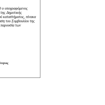
0 ο υπογραφόμενος
 της Δημοτικής
ού καταστήματος, πίνακα
αση του Συμβουλίου της
η παρουσία των
.
νότητας