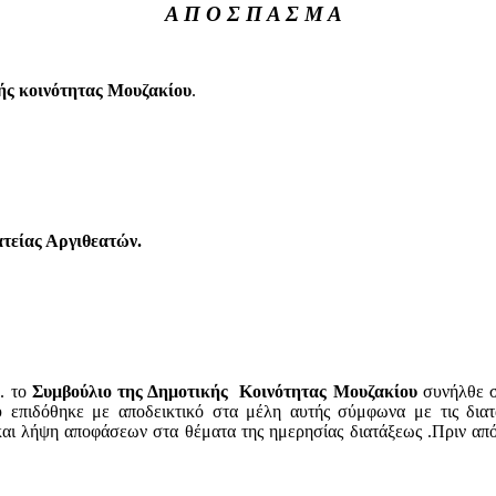
Α Π Ο Σ Π Α Σ Μ Α
ής
κοινότητας Μουζακίου
.
ατείας Αργιθεατών.
. το
Συμβούλιο της Δημοτικής
Κοινότητας Μουζακίου
συνήλθε 
 επιδόθηκε με αποδεικτικό στα μέλη αυτής σύμφωνα με τις διατ
και λήψη αποφάσεων στα θέματα της ημερησίας διατάξεως .Πριν από