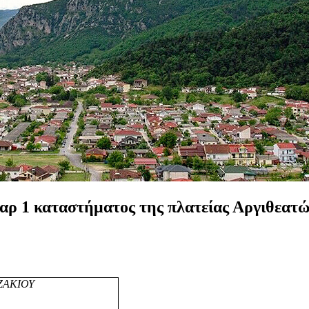
αρ
1
καταστήματος
της
πλατείας
Αργιθεατ
ΖΑΚΙΟΥ