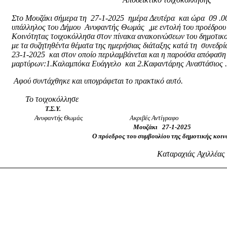
Στο Μουζάκι σήμερα τη
27-1-2025
ημέρα Δευτέρα
και ώρα
09 .0
υπάλληλος του Δήμου
Ανυφαντής Θωμάς
,με εντολή του προέδρου
Κοινότητας τοιχοκόλλησα στον πίνακα ανακοινώσεων του δημοτικ
με τα συζητηθέντα θέματα της ημερήσιας διάταξης κατά τη
συνεδρί
23-1-2025
και στον οποίο περιλαμβάνεται και η παρούσα απόφασ
μαρτύρων:1.Καλαμπόκα Ευάγγελο
και 2.Καφαντάρης Αναστάσιος 
Αφού συντάχθηκε και υπογράφεται το πρακτικό αυτό.
Το τοιχοκόλλησε
Τ.Σ.Υ.
Ανυφαντής Θωμάς
Ακριβές Αντίγραφο
Μουζάκι
27-1-2025
Ο πρόεδρος του συμβουλίου της δημοτικής κοι
Καταραχιάς Αχιλλέας