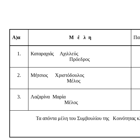
Α)α
Μ
έ
λ
η
Πα
1.
Καταραχιάς Αχιλλεύς
Πρόεδρος
2.
Μήτσιος
Χριστόδουλος
Μέλος
3.
Λαζαρίνα Μαρία
Μέλος
Τα απόντα μέλη του Συμβουλίου της
Κοινότητας κ