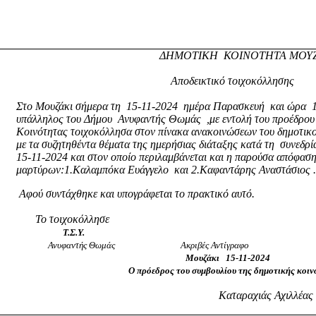
ΔΗΜΟΤΙΚΗ
ΚΟΙΝΟΤΗΤΑ ΜΟΥ
Αποδεικτικό τοιχοκόλλησης
Στο Μουζάκι σήμερα τη
15-11-2024
ημέρα Παρασκευή
και ώρα
υπάλληλος του Δήμου
Ανυφαντής Θωμάς
,με εντολή του προέδρου
Κοινότητας τοιχοκόλλησα στον πίνακα ανακοινώσεων του δημοτικ
με τα συζητηθέντα θέματα της ημερήσιας διάταξης κατά τη
συνεδρί
15-11-2024 και στον οποίο περιλαμβάνεται και η παρούσα απόφασ
μαρτύρων:1.Καλαμπόκα Ευάγγελο
και 2.Καφαντάρης Αναστάσιος 
Αφού συντάχθηκε και υπογράφεται το πρακτικό αυτό.
Το τοιχοκόλλησε
Τ.Σ.Υ.
Ανυφαντής Θωμάς
Ακριβές Αντίγραφο
Μουζάκι
15-11-2024
Ο πρόεδρος του συμβουλίου της δημοτικής κοι
Καταραχιάς Αχιλλέας