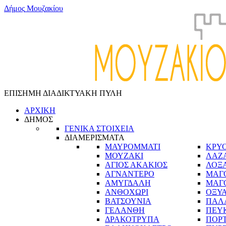
Δ
ή
μ
ο
ς
Μ
ο
υ
ζ
α
κ
ί
ο
υ
ΕΠΙΣΗΜΗ ΔΙΑΔΙΚΤΥΑΚΗ ΠΥΛΗ
ΑΡΧΙΚΗ
ΔΗΜΟΣ
ΓΕΝΙΚΑ ΣΤΟΙΧΕΙΑ
ΔΙΑΜΕΡΙΣΜΑΤΑ
ΜΑΥΡΟΜΜΑΤΙ
ΚΡΥ
ΜΟΥΖΑΚΙ
ΛΑΖ
ΑΓΙΟΣ ΑΚΑΚΙΟΣ
ΛΟΞ
ΑΓΝΑΝΤΕΡΟ
ΜΑΓ
ΑΜΥΓΔΑΛΗ
ΜΑΓ
ΑΝΘΟΧΩΡΙ
ΟΞΥ
ΒΑΤΣΟΥΝΙΑ
ΠΑΛ
ΓΕΛΑΝΘΗ
ΠΕΥ
ΔΡΑΚΟΤΡΥΠΑ
ΠΟΡ