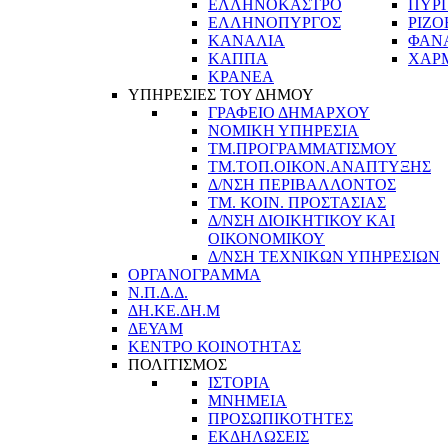
ΕΛΛΗΝΟΚΑΣΤΡΟ
ΠΥΡ
ΕΛΛΗΝΟΠΥΡΓΟΣ
ΡΙΖΟ
ΚΑΝΑΛΙΑ
ΦΑΝ
ΚΑΠΠΑ
ΧΑΡ
ΚΡΑΝΕΑ
ΥΠΗΡΕΣΙΕΣ ΤΟΥ ΔΗΜΟΥ
ΓΡΑΦΕΙΟ ΔΗΜΑΡΧΟΥ
ΝΟΜΙΚΗ ΥΠΗΡΕΣΙΑ
ΤΜ.ΠΡΟΓΡΑΜΜΑΤΙΣΜΟΥ
ΤΜ.ΤΟΠ.ΟΙΚΟΝ.ΑΝΑΠΤΥΞΗΣ
Δ/ΝΣΗ ΠΕΡΙΒΑΛΛΟΝΤΟΣ
ΤΜ. ΚΟΙΝ. ΠΡΟΣΤΑΣΙΑΣ
Δ/ΝΣΗ ΔΙΟΙΚΗΤΙΚΟΥ ΚΑΙ
ΟΙΚΟΝΟΜΙΚΟΥ
Δ/ΝΣΗ ΤΕΧΝΙΚΩΝ ΥΠΗΡΕΣΙΩΝ
ΟΡΓΑΝΟΓΡΑΜΜΑ
Ν.Π.Δ.Δ.
ΔΗ.ΚΕ.ΔΗ.Μ
ΔΕΥΑΜ
ΚΕΝΤΡΟ ΚΟΙΝΟΤΗΤΑΣ
ΠΟΛΙΤΙΣΜΟΣ
ΙΣΤΟΡΙΑ
ΜΝΗΜΕΙΑ
ΠΡΟΣΩΠΙΚΟΤΗΤΕΣ
ΕΚΔΗΛΩΣΕΙΣ