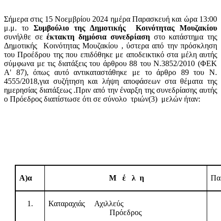
Σήμερα στις 15 Νοεμβρίου 2024 ημέρα Παρασκευή και ώρα 13:00
μ.μ. το
Συμβούλιο της Δημοτικής
Κοινότητας Μουζακίου
συνήλθε σε
έκτακτη
δημόσια συνεδρίαση
στο κατάστημα της
Δημοτικής
Κοινότητας Μουζακίου , ύστερα από την πρόσκληση
του Προέδρου της που επιδόθηκε με αποδεικτικό στα μέλη αυτής
σύμφωνα με τις διατάξεις του άρθρου 88 του Ν.3852/2010 (ΦΕΚ
Α' 87), όπως αυτό αντικαταστάθηκε με το άρθρο 89 του Ν.
4555/2018,για συζήτηση και λήψη αποφάσεων στα θέματα της
ημερησίας διατάξεως .Πριν από την έναρξη της συνεδρίασης αυτής
ο Πρόεδρος διαπίστωσε ότι σε σύνολο
τριών(3)
μελών ήταν:
Α)α
Μ
έ
λ
η
Πα
1.
Καταραχιάς Αχιλλεύς
Πρόεδρος