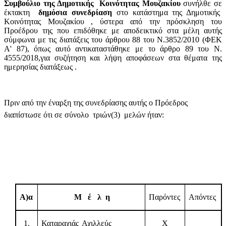
Συμβούλιο της Δημοτικής
Κοινότητας Μουζακίου
συνήλθε σε
έκτακτη
δημόσια συνεδρίαση
στο κατάστημα της Δημοτικής
Κοινότητας Μουζακίου , ύστερα από την πρόσκληση του
Προέδρου της που επιδόθηκε με αποδεικτικό στα μέλη αυτής
σύμφωνα με τις διατάξεις του άρθρου 88 του Ν.3852/2010 (ΦΕΚ
Α' 87), όπως αυτό αντικαταστάθηκε με το άρθρο 89 του Ν.
4555/2018,για συζήτηση και λήψη αποφάσεων στα θέματα της
ημερησίας διατάξεως .
Πριν από την έναρξη της συνεδρίασης αυτής ο Πρόεδρος
διαπίστωσε ότι σε σύνολο
τριών(3)
μελών ήταν:
Α)α
Μ
έ
λ
η
Παρόντες
Απόντες
1.
Καταραχιάς Αχιλλεύς
X