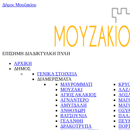
Δ
ή
μ
ο
ς
Μ
ο
υ
ζ
α
κ
ί
ο
υ
ΕΠΙΣΗΜΗ ΔΙΑΔΙΚΤΥΑΚΗ ΠΥΛΗ
ΑΡΧΙΚΗ
ΔΗΜΟΣ
ΓΕΝΙΚΑ ΣΤΟΙΧΕΙΑ
ΔΙΑΜΕΡΙΣΜΑΤΑ
ΜΑΥΡΟΜΜΑΤΙ
ΚΡΥ
ΜΟΥΖΑΚΙ
ΛΑΖ
ΑΓΙΟΣ ΑΚΑΚΙΟΣ
ΛΟΞ
ΑΓΝΑΝΤΕΡΟ
ΜΑΓ
ΑΜΥΓΔΑΛΗ
ΜΑΓ
ΑΝΘΟΧΩΡΙ
ΟΞΥ
ΒΑΤΣΟΥΝΙΑ
ΠΑΛ
ΓΕΛΑΝΘΗ
ΠΕΥ
ΔΡΑΚΟΤΡΥΠΑ
ΠΟΡ