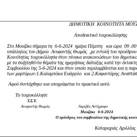
ΔΗΜΟΤΙΚΗ
ΚΟΙΝΟΤΗΤΑ ΜΟΥ
Αποδεικτικό τοιχοκόλλησης
Στο Μουζάκι σήμερα τη
6-6-2024
ημέρα Πέμπτη
και ώρα
09 .0
υπάλληλος του Δήμου
Ανυφαντής Θωμάς
,με εντολή του προέδρου
Κοινότητας τοιχοκόλλησα στον πίνακα ανακοινώσεων του δημοτικ
με τα συζητηθέντα θέματα της ημερήσιας διάταξης κατά την έκτακτ
Συμβουλίου της 5-6-2024 και στον οποίο περιλαμβάνεται και η π
των μαρτύρων:1.Καλαμπόκα Ευάγγελο
και 2.Καφαντάρης Αναστάσ
Αφού συντάχθηκε και υπογράφεται το πρακτικό αυτό.
Το τοιχοκόλλησε
Τ.Σ.Υ.
Ανυφαντής Θωμάς
Ακριβές Αντίγραφο
Μουζάκι
6-6-2024
Ο πρόεδρος του συμβουλίου της δημοτικής κοι
Καταραχιάς Αχιλλέας