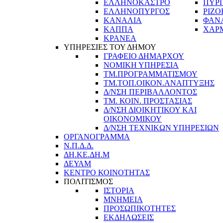
ΕΛΛΗΝΟΚΑΣΤΡΟ
ΠΥΡ
ΕΛΛΗΝΟΠΥΡΓΟΣ
ΡΙΖΟ
ΚΑΝΑΛΙΑ
ΦΑΝ
ΚΑΠΠΑ
ΧΑΡ
ΚΡΑΝΕΑ
ΥΠΗΡΕΣΙΕΣ ΤΟΥ ΔΗΜΟΥ
ΓΡΑΦΕΙΟ ΔΗΜΑΡΧΟΥ
ΝΟΜΙΚΗ ΥΠΗΡΕΣΙΑ
ΤΜ.ΠΡΟΓΡΑΜΜΑΤΙΣΜΟΥ
ΤΜ.ΤΟΠ.ΟΙΚΟΝ.ΑΝΑΠΤΥΞΗΣ
Δ/ΝΣΗ ΠΕΡΙΒΑΛΛΟΝΤΟΣ
ΤΜ. ΚΟΙΝ. ΠΡΟΣΤΑΣΙΑΣ
Δ/ΝΣΗ ΔΙΟΙΚΗΤΙΚΟΥ ΚΑΙ
ΟΙΚΟΝΟΜΙΚΟΥ
Δ/ΝΣΗ ΤΕΧΝΙΚΩΝ ΥΠΗΡΕΣΙΩΝ
ΟΡΓΑΝΟΓΡΑΜΜΑ
Ν.Π.Δ.Δ.
ΔΗ.ΚΕ.ΔΗ.Μ
ΔΕΥΑΜ
ΚΕΝΤΡΟ ΚΟΙΝΟΤΗΤΑΣ
ΠΟΛΙΤΙΣΜΟΣ
ΙΣΤΟΡΙΑ
ΜΝΗΜΕΙΑ
ΠΡΟΣΩΠΙΚΟΤΗΤΕΣ
ΕΚΔΗΛΩΣΕΙΣ