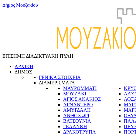
Δ
ή
μ
ο
ς
Μ
ο
υ
ζ
α
κ
ί
ο
υ
ΕΠΙΣΗΜΗ ΔΙΑΔΙΚΤΥΑΚΗ ΠΥΛΗ
ΑΡΧΙΚΗ
ΔΗΜΟΣ
ΓΕΝΙΚΑ ΣΤΟΙΧΕΙΑ
ΔΙΑΜΕΡΙΣΜΑΤΑ
ΜΑΥΡΟΜΜΑΤΙ
ΚΡΥ
ΜΟΥΖΑΚΙ
ΛΑΖ
ΑΓΙΟΣ ΑΚΑΚΙΟΣ
ΛΟΞ
ΑΓΝΑΝΤΕΡΟ
ΜΑΓ
ΑΜΥΓΔΑΛΗ
ΜΑΓ
ΑΝΘΟΧΩΡΙ
ΟΞΥ
ΒΑΤΣΟΥΝΙΑ
ΠΑΛ
ΓΕΛΑΝΘΗ
ΠΕΥ
ΔΡΑΚΟΤΡΥΠΑ
ΠΟΡ