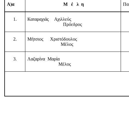
Α)α
Μ
έ
λ
η
Πα
1.
Καταραχιάς Αχιλλεύς
Πρόεδρος
2.
Μήτσιος
Χριστόδουλος
Μέλος
3.
Λαζαρίνα Μαρία
Μέλος