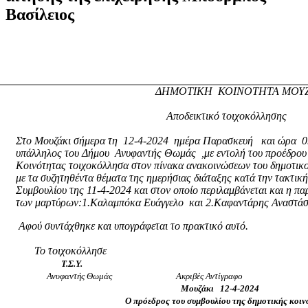
Βασίλειος
ΔΗΜΟΤΙΚΗ
ΚΟΙΝΟΤΗΤΑ ΜΟΥ
Αποδεικτικό τοιχοκόλλησης
Στο Μουζάκι σήμερα τη
12-4-2024
ημέρα Παρασκευή
και ώρα
0
υπάλληλος του Δήμου
Ανυφαντής Θωμάς
,με εντολή του προέδρου
Κοινότητας τοιχοκόλλησα στον πίνακα ανακοινώσεων του δημοτικ
με τα συζητηθέντα θέματα της ημερήσιας διάταξης κατά την τακτικ
Συμβουλίου της 11-4-2024 και στον οποίο περιλαμβάνεται και η 
των μαρτύρων:1.Καλαμπόκα Ευάγγελο
και 2.Καφαντάρης Αναστάσ
Αφού συντάχθηκε και υπογράφεται το πρακτικό αυτό.
Το τοιχοκόλλησε
Τ.Σ.Υ.
Ανυφαντής Θωμάς
Ακριβές Αντίγραφο
Μουζάκι
12-4-2024
Ο πρόεδρος του συμβουλίου της δημοτικής κοι