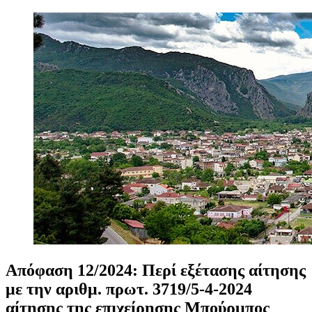
Απόφαση
12/2024:
Περί
εξέτασης
αίτησης
με
την
αριθμ.
πρωτ.
3719/5-4-2024
αίτησης
της
επιχείρησης
Μπούρμπος