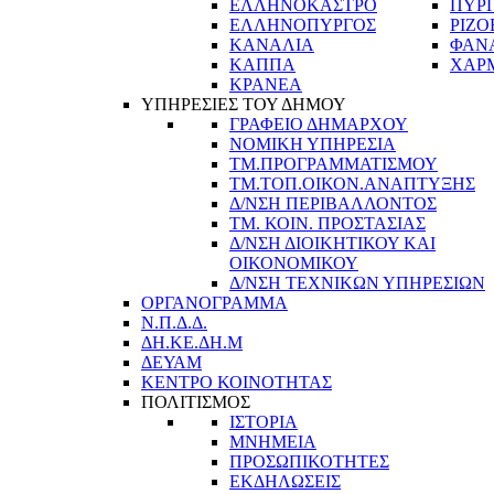
ΕΛΛΗΝΟΚΑΣΤΡΟ
ΠΥΡ
ΕΛΛΗΝΟΠΥΡΓΟΣ
ΡΙΖΟ
ΚΑΝΑΛΙΑ
ΦΑΝ
ΚΑΠΠΑ
ΧΑΡ
ΚΡΑΝΕΑ
ΥΠΗΡΕΣΙΕΣ ΤΟΥ ΔΗΜΟΥ
ΓΡΑΦΕΙΟ ΔΗΜΑΡΧΟΥ
ΝΟΜΙΚΗ ΥΠΗΡΕΣΙΑ
ΤΜ.ΠΡΟΓΡΑΜΜΑΤΙΣΜΟΥ
ΤΜ.ΤΟΠ.ΟΙΚΟΝ.ΑΝΑΠΤΥΞΗΣ
Δ/ΝΣΗ ΠΕΡΙΒΑΛΛΟΝΤΟΣ
ΤΜ. ΚΟΙΝ. ΠΡΟΣΤΑΣΙΑΣ
Δ/ΝΣΗ ΔΙΟΙΚΗΤΙΚΟΥ ΚΑΙ
ΟΙΚΟΝΟΜΙΚΟΥ
Δ/ΝΣΗ ΤΕΧΝΙΚΩΝ ΥΠΗΡΕΣΙΩΝ
ΟΡΓΑΝΟΓΡΑΜΜΑ
Ν.Π.Δ.Δ.
ΔΗ.ΚΕ.ΔΗ.Μ
ΔΕΥΑΜ
ΚΕΝΤΡΟ ΚΟΙΝΟΤΗΤΑΣ
ΠΟΛΙΤΙΣΜΟΣ
ΙΣΤΟΡΙΑ
ΜΝΗΜΕΙΑ
ΠΡΟΣΩΠΙΚΟΤΗΤΕΣ
ΕΚΔΗΛΩΣΕΙΣ