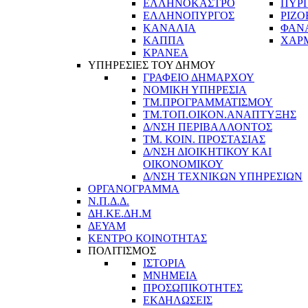
ΕΛΛΗΝΟΚΑΣΤΡΟ
ΠΥΡ
ΕΛΛΗΝΟΠΥΡΓΟΣ
ΡΙΖΟ
ΚΑΝΑΛΙΑ
ΦΑΝ
ΚΑΠΠΑ
ΧΑΡ
ΚΡΑΝΕΑ
ΥΠΗΡΕΣΙΕΣ ΤΟΥ ΔΗΜΟΥ
ΓΡΑΦΕΙΟ ΔΗΜΑΡΧΟΥ
ΝΟΜΙΚΗ ΥΠΗΡΕΣΙΑ
ΤΜ.ΠΡΟΓΡΑΜΜΑΤΙΣΜΟΥ
ΤΜ.ΤΟΠ.ΟΙΚΟΝ.ΑΝΑΠΤΥΞΗΣ
Δ/ΝΣΗ ΠΕΡΙΒΑΛΛΟΝΤΟΣ
ΤΜ. ΚΟΙΝ. ΠΡΟΣΤΑΣΙΑΣ
Δ/ΝΣΗ ΔΙΟΙΚΗΤΙΚΟΥ ΚΑΙ
ΟΙΚΟΝΟΜΙΚΟΥ
Δ/ΝΣΗ ΤΕΧΝΙΚΩΝ ΥΠΗΡΕΣΙΩΝ
ΟΡΓΑΝΟΓΡΑΜΜΑ
Ν.Π.Δ.Δ.
ΔΗ.ΚΕ.ΔΗ.Μ
ΔΕΥΑΜ
ΚΕΝΤΡΟ ΚΟΙΝΟΤΗΤΑΣ
ΠΟΛΙΤΙΣΜΟΣ
ΙΣΤΟΡΙΑ
ΜΝΗΜΕΙΑ
ΠΡΟΣΩΠΙΚΟΤΗΤΕΣ
ΕΚΔΗΛΩΣΕΙΣ