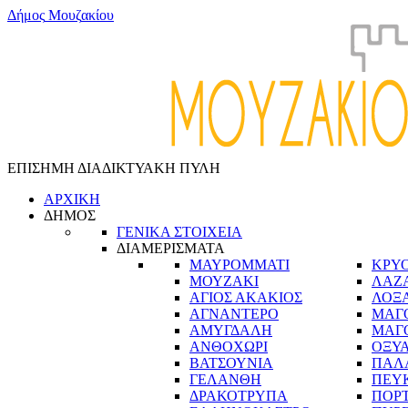
Δ
ή
μ
ο
ς
Μ
ο
υ
ζ
α
κ
ί
ο
υ
ΕΠΙΣΗΜΗ ΔΙΑΔΙΚΤΥΑΚΗ ΠΥΛΗ
ΑΡΧΙΚΗ
ΔΗΜΟΣ
ΓΕΝΙΚΑ ΣΤΟΙΧΕΙΑ
ΔΙΑΜΕΡΙΣΜΑΤΑ
ΜΑΥΡΟΜΜΑΤΙ
ΚΡΥ
ΜΟΥΖΑΚΙ
ΛΑΖ
ΑΓΙΟΣ ΑΚΑΚΙΟΣ
ΛΟΞ
ΑΓΝΑΝΤΕΡΟ
ΜΑΓ
ΑΜΥΓΔΑΛΗ
ΜΑΓ
ΑΝΘΟΧΩΡΙ
ΟΞΥ
ΒΑΤΣΟΥΝΙΑ
ΠΑΛ
ΓΕΛΑΝΘΗ
ΠΕΥ
ΔΡΑΚΟΤΡΥΠΑ
ΠΟΡ