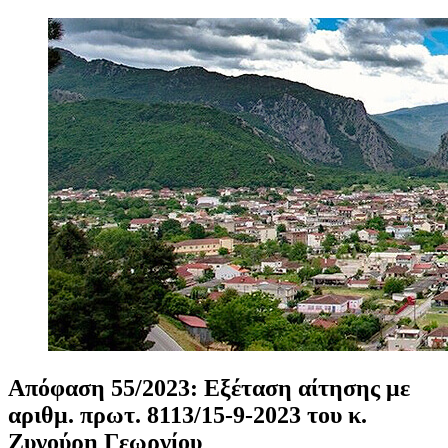
Απόφαση
55/2023:
Εξέταση
αίτησης
με
αριθμ.
πρωτ.
8113/15-9-2023
του
κ.
Ζυγούρη
Γεωργίου