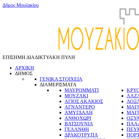
Δ
ή
μ
ο
ς
Μ
ο
υ
ζ
α
κ
ί
ο
υ
ΕΠΙΣΗΜΗ ΔΙΑΔΙΚΤΥΑΚΗ ΠΥΛΗ
ΑΡΧΙΚΗ
ΔΗΜΟΣ
ΓΕΝΙΚΑ ΣΤΟΙΧΕΙΑ
ΔΙΑΜΕΡΙΣΜΑΤΑ
ΜΑΥΡΟΜΜΑΤΙ
ΚΡΥ
ΜΟΥΖΑΚΙ
ΛΑΖ
ΑΓΙΟΣ ΑΚΑΚΙΟΣ
ΛΟΞ
ΑΓΝΑΝΤΕΡΟ
ΜΑΓ
ΑΜΥΓΔΑΛΗ
ΜΑΓ
ΑΝΘΟΧΩΡΙ
ΟΞΥ
ΒΑΤΣΟΥΝΙΑ
ΠΑΛ
ΓΕΛΑΝΘΗ
ΠΕΥ
ΔΡΑΚΟΤΡΥΠΑ
ΠΟΡ