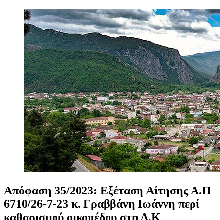
Απόφαση
35/2023:
Εξέταση
Αίτησης
Α.Π
6710/26-7-23
κ.
Γραββάνη
Ιωάννη
περί
καθαρισμού
οικοπέδου
στη
Δ.Κ