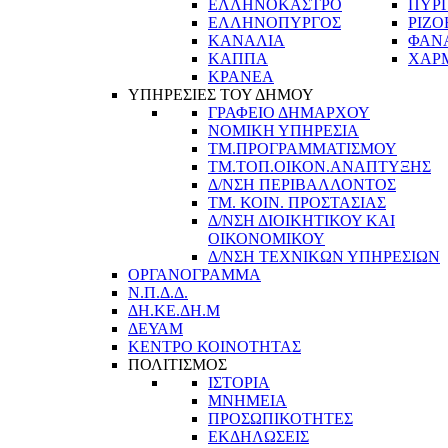
ΕΛΛΗΝΟΚΑΣΤΡΟ
ΠΥΡ
ΕΛΛΗΝΟΠΥΡΓΟΣ
ΡΙΖΟ
ΚΑΝΑΛΙΑ
ΦΑΝ
ΚΑΠΠΑ
ΧΑΡ
ΚΡΑΝΕΑ
ΥΠΗΡΕΣΙΕΣ ΤΟΥ ΔΗΜΟΥ
ΓΡΑΦΕΙΟ ΔΗΜΑΡΧΟΥ
ΝΟΜΙΚΗ ΥΠΗΡΕΣΙΑ
ΤΜ.ΠΡΟΓΡΑΜΜΑΤΙΣΜΟΥ
ΤΜ.ΤΟΠ.ΟΙΚΟΝ.ΑΝΑΠΤΥΞΗΣ
Δ/ΝΣΗ ΠΕΡΙΒΑΛΛΟΝΤΟΣ
ΤΜ. ΚΟΙΝ. ΠΡΟΣΤΑΣΙΑΣ
Δ/ΝΣΗ ΔΙΟΙΚΗΤΙΚΟΥ ΚΑΙ
ΟΙΚΟΝΟΜΙΚΟΥ
Δ/ΝΣΗ ΤΕΧΝΙΚΩΝ ΥΠΗΡΕΣΙΩΝ
ΟΡΓΑΝΟΓΡΑΜΜΑ
Ν.Π.Δ.Δ.
ΔΗ.ΚΕ.ΔΗ.Μ
ΔΕΥΑΜ
ΚΕΝΤΡΟ ΚΟΙΝΟΤΗΤΑΣ
ΠΟΛΙΤΙΣΜΟΣ
ΙΣΤΟΡΙΑ
ΜΝΗΜΕΙΑ
ΠΡΟΣΩΠΙΚΟΤΗΤΕΣ
ΕΚΔΗΛΩΣΕΙΣ