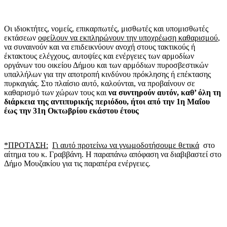
Οι ιδιοκτήτες, νομείς, επικαρπωτές, μισθωτές και υπομισθωτές
εκτάσεων
οφείλουν να εκπληρώνουν την υποχρέωση καθαρισμού
,
να συναινούν και να επιδεικνύουν ανοχή στους τακτικούς ή
έκτακτους ελέγχους, αυτοψίες και ενέργειες των αρμοδίων
οργάνων του οικείου Δήμου και των αρμόδιων πυροσβεστικών
υπαλλήλων για την αποτροπή κινδύνου πρόκλησης ή επέκτασης
πυρκαγιάς. Στο πλαίσιο αυτό, καλούνται, να προβαίνουν σε
καθαρισμό των χώρων τους και
να συντηρούν αυτόν
,
καθ’ όλη τη
διάρκεια της αντιπυρικής περιόδου, ήτοι από την 1η Μαΐου
έως την 31η Οκτωβρίου εκάστου έτους
*ΠΡΟΤΑΣΗ:
Γι αυτό προτείνω να γνωμοδοτήσουμε θετικά
στο
αίτημα του κ. Γραββάνη. Η παραπάνω απόφαση να διαβιβαστεί στο
Δήμο Μουζακίου για τις παραπέρα ενέργειες.