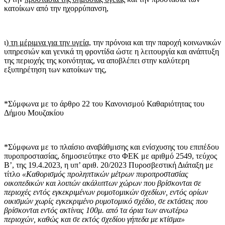
κατοίκων από την ηχορρύπανση,
ι
) τη μέριμνα για την υγεία,
την πρόνοια και την παροχή κοινωνικών
υπηρεσιών και γενικά τη φροντίδα ώστε η λειτουργία και ανάπτυξη
της περιοχής της κοινότητας, να αποβλέπει στην καλύτερη
εξυπηρέτηση των κατοίκων της,
*Σύμφωνα με το άρθρο 22 του Κανονισμού Καθαριότητας του
Δήμου Μουζακίου
*Σύμφωνα με
το πλαίσιο αναβάθμισης και ενίσχυσης του επιπέδου
πυροπροστασίας, δημοσιεύτηκε στο ΦΕΚ με αριθμό 2549, τεύχος
Β’, της 19.4.2023, η υπ’ αριθ. 20/2023 Πυροσβεστική Διάταξη με
τίτλο
«Καθορισμός προληπτικών μέτρων πυροπροστασίας
οικοπεδικών και λοιπών ακάλυπτων χώρων που βρίσκονται σε
περιοχές εντός εγκεκριμένων ρυμοτομικών σχεδίων, εντός ορίων
οικισμών χωρίς εγκεκριμένο ρυμοτομικό σχέδιο, σε εκτάσεις που
βρίσκονται εντός ακτίνας 100μ. από τα όρια των ανωτέρω
περιοχών, καθώς και σε εκτός σχεδίου γήπεδα με κτίσμα»