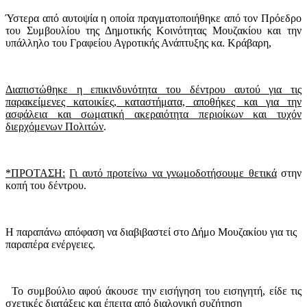
Ύστερα από αυτοψία η οποία πραγματοποιήθηκε από τον Πρόεδρο
του Συμβουλίου της Δημοτικής Κοινότητας Μουζακίου και την
υπάλληλο του Γραφείου Αγροτικής Ανάπτυξης κα. Κράβαρη,
Διαπιστώθηκε η επικινδυνότητα του δέντρου αυτού για τις
παρακείμενες κατοικίες, καταστήματα, αποθήκες και για την
ασφάλεια και σωματική ακεραιότητα περιοίκων και τυχόν
διερχόμενων Πολιτών
.
*ΠΡΟΤΑΣΗ:
Γι αυτό προτείνω να γνωμοδοτήσουμε θετικά
στην
κοπή του δέντρου.
Η παραπάνω απόφαση να διαβιβαστεί στο Δήμο Μουζακίου για τις
παραπέρα ενέργειες.
Το συμβούλιο αφού άκουσε την εισήγηση του εισηγητή, είδε τις
σχετικές διατάξεις και έπειτα από διαλογική συζήτηση