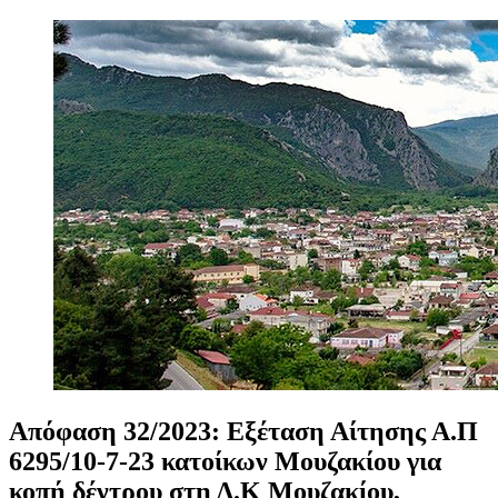
Απόφαση
32/2023:
Εξέταση
Αίτησης
Α.Π
6295/10-7-23
κατοίκων
Μουζακίου
για
κοπή
δέντρου
στη
Δ.Κ
Μουζακίου,