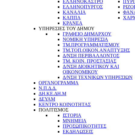
ΕΛΛΗΝΟΚΑΣΤΡΟ
ΠΥΡ
ΕΛΛΗΝΟΠΥΡΓΟΣ
ΡΙΖΟ
ΚΑΝΑΛΙΑ
ΦΑΝ
ΚΑΠΠΑ
ΧΑΡ
ΚΡΑΝΕΑ
ΥΠΗΡΕΣΙΕΣ ΤΟΥ ΔΗΜΟΥ
ΓΡΑΦΕΙΟ ΔΗΜΑΡΧΟΥ
ΝΟΜΙΚΗ ΥΠΗΡΕΣΙΑ
ΤΜ.ΠΡΟΓΡΑΜΜΑΤΙΣΜΟΥ
ΤΜ.ΤΟΠ.ΟΙΚΟΝ.ΑΝΑΠΤΥΞΗΣ
Δ/ΝΣΗ ΠΕΡΙΒΑΛΛΟΝΤΟΣ
ΤΜ. ΚΟΙΝ. ΠΡΟΣΤΑΣΙΑΣ
Δ/ΝΣΗ ΔΙΟΙΚΗΤΙΚΟΥ ΚΑΙ
ΟΙΚΟΝΟΜΙΚΟΥ
Δ/ΝΣΗ ΤΕΧΝΙΚΩΝ ΥΠΗΡΕΣΙΩΝ
ΟΡΓΑΝΟΓΡΑΜΜΑ
Ν.Π.Δ.Δ.
ΔΗ.ΚΕ.ΔΗ.Μ
ΔΕΥΑΜ
ΚΕΝΤΡΟ ΚΟΙΝΟΤΗΤΑΣ
ΠΟΛΙΤΙΣΜΟΣ
ΙΣΤΟΡΙΑ
ΜΝΗΜΕΙΑ
ΠΡΟΣΩΠΙΚΟΤΗΤΕΣ
ΕΚΔΗΛΩΣΕΙΣ