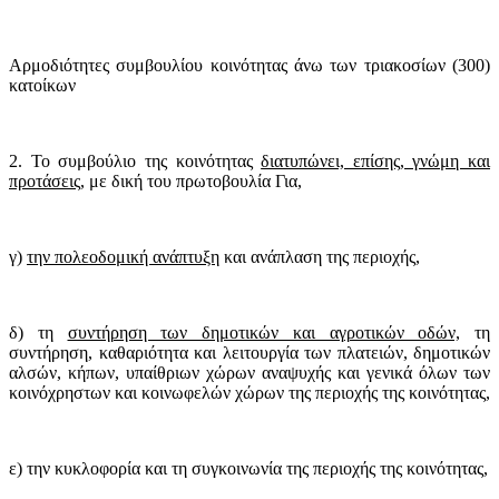
Αρμοδιότητες συμβουλίου κοινότητας άνω των τριακοσίων (300)
κατοίκων
2. Το συμβούλιο της κοινότητας
διατυπώνει, επίσης, γνώμη και
προτάσεις,
με δική του πρωτοβουλία Για,
γ)
την πολεοδομική ανάπτυξη
και ανάπλαση της περιοχής,
δ) τη
συντήρηση των δημοτικών και αγροτικών οδών,
τη
συντήρηση, καθαριότητα και λειτουργία των πλατειών, δημοτικών
αλσών, κήπων, υπαίθριων χώρων αναψυχής και γενικά όλων των
κοινόχρηστων και κοινωφελών χώρων της περιοχής της κοινότητας,
ε) την κυκλοφορία και τη συγκοινωνία της περιοχής της κοινότητας,