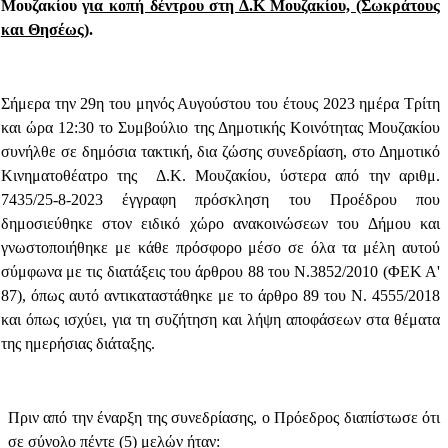
Μουζακίου γ
ια κοπή δέντρου στη Δ.Κ Μουζακίου, (Σωκράτους
και Θησέως)
.
Σήμερα την 29η του μηνός Αυγούστου του έτους 2023 ημέρα Τρίτη
και ώρα 12:30 το Συμβούλιο της Δημοτικής Κοινότητας Μουζακίου
συνήλθε σε δημόσια τακτική, δια ζώσης
συνεδρίαση, στο Δημοτικό
Κινηματοθέατρο της
Δ.Κ. Μουζακίου,
ύστερα από την αριθμ.
7435
/25-8-2023 έγγραφη πρόσκληση του Προέδρου που
δημοσιεύθηκε στον ειδικό χώρο ανακοινώσεων του Δήμου και
γνωστοποιήθηκε με κάθε πρόσφορο μέσο σε όλα τα μέλη αυτού
σύμφωνα με τις διατάξεις του άρθρου 88 του Ν.3852/2010 (ΦΕΚ Α'
87), όπως αυτό αντικαταστάθηκε με το άρθρο 89 του Ν. 4555/2018
και όπως ισχύει, για τη συζήτηση και λήψη αποφάσεων στα θέματα
της ημερήσιας διάταξης.
Πριν από την έναρξη της συνεδρίασης, ο Πρόεδρος διαπίστωσε ότι
σε σύνολο πέντε (5) μελών ήταν: