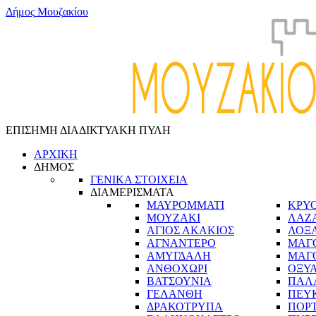
Δ
ή
μ
ο
ς
Μ
ο
υ
ζ
α
κ
ί
ο
υ
ΕΠΙΣΗΜΗ ΔΙΑΔΙΚΤΥΑΚΗ ΠΥΛΗ
ΑΡΧΙΚΗ
ΔΗΜΟΣ
ΓΕΝΙΚΑ ΣΤΟΙΧΕΙΑ
ΔΙΑΜΕΡΙΣΜΑΤΑ
ΜΑΥΡΟΜΜΑΤΙ
ΚΡΥ
ΜΟΥΖΑΚΙ
ΛΑΖ
ΑΓΙΟΣ ΑΚΑΚΙΟΣ
ΛΟΞ
ΑΓΝΑΝΤΕΡΟ
ΜΑΓ
ΑΜΥΓΔΑΛΗ
ΜΑΓ
ΑΝΘΟΧΩΡΙ
ΟΞΥ
ΒΑΤΣΟΥΝΙΑ
ΠΑΛ
ΓΕΛΑΝΘΗ
ΠΕΥ
ΔΡΑΚΟΤΡΥΠΑ
ΠΟΡ