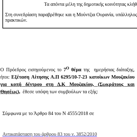
Τα απόντα μέλη της δημοτικής κοινότητας κλή
Στη συνεδρίαση παραβρέθηκε
και η Μούντζια Ουρανία, υπάλληλος
πρακτικών.
Ο
Ο Πρόεδρος
εισηγούμενος
το
7
θέμα
της
ημερήσιας διάταξης,
ήτοι:
Εξέταση Αίτησης Α.Π 6295/10-7-23 κατοίκων Μουζακίου
γ
ια κοπή δέντρου στη Δ.Κ Μουζακίου, (Σωκράτους και
Θησέως)
,
έθεσε υπόψη των συμβούλων τα εξής:
Σύμφωνα με το Άρθρο 84 του Ν 4555/2018 σε
Αντικατάσταση του άρθρου 83 του ν. 3852/2010