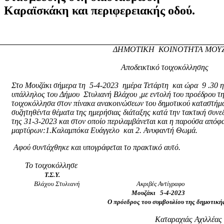
Καραϊσκάκη
και
περιφερειακής
οδού.
ΔΗΜΟΤΙΚΗ
ΚΟΙΝΟΤΗΤΑ ΜΟΥ
Αποδεικτικό τοιχοκόλλησης
Στο Μουζάκι σήμερα τη
5-4-2023
ημέρα Τετάρτη
και ώρα
9 .30 
υπάλληλος του Δήμου
Στυλιανή Βλάχου ,με εντολή του προέδρου τ
τοιχοκόλλησα στον πίνακα ανακοινώσεων του δημοτικού καταστήμα
συζητηθέντα θέματα της ημερήσιας διάταξης κατά την τακτική συν
της 31-3-2023 και στον οποίο περιλαμβάνεται και η παρούσα από
μαρτύρων:1.Καλαμπόκα Ευάγγελο
και 2. Ανυφαντή Θωμά.
Αφού συντάχθηκε και υπογράφεται το πρακτικό αυτό.
Το τοιχοκόλλησε
Τ.Σ.Υ.
Βλάχου Στυλιανή
Ακριβές Αντίγραφο
Μουζάκι
5-4-2023
Ο πρόεδρος του συμβουλίου της δημοτική
Καταραχιάς Αχιλλέας