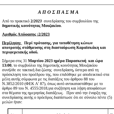
Α Π Ο Σ Π Α Σ Μ Α
Από το πρακτικό
2
/2023
συνεδρίασης του συμβουλίου της
δημοτικής
κοινότητας Μουζακίου
.
Αριθμός Απόφασης :2/2023
Περίληψη:
Περί πρότασης, για τοποθέτηση κώνων
αποτροπής στάθμευσης στη διασταύρωση Καραϊσκάκη και
περιφερειακής οδού.
Σήμερα στις
31
Μαρτίου 2023 ημέρα Παρασκευή
και ώρα
13:00
,
το συμβούλιο της δημοτικής κοινότητας Μουζακίου
συνήλθε σε τακτική δια ζώσης
συνεδρίαση
,
ύστερα από τη
πρόσκληση του προέδρου της, που επιδόθηκε με αποδεικτικό στα
μέλη αυτής σύμφωνα με τις διατάξεις του άρθρου 88 του
Ν.3852/2010 (ΦΕΚ Α' 87), όπως αυτό αντικαταστάθηκε με το
άρθρο 89 του Ν. 4555/2018,για συζήτηση και λήψη αποφάσεων
στα θέματα της ημερησίας διατάξεως.
Πριν από την έναρξη της
συνεδρίασης αυτής ο πρόεδρος διαπίστωσε ότι σε σύνολο πέντε (5)
μελών ήταν: