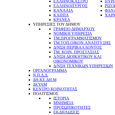
ΕΛΛΗΝΟΚΑΣΤΡΟ
ΠΥΡ
ΕΛΛΗΝΟΠΥΡΓΟΣ
ΡΙΖΟ
ΚΑΝΑΛΙΑ
ΦΑΝ
ΚΑΠΠΑ
ΧΑΡ
ΚΡΑΝΕΑ
ΥΠΗΡΕΣΙΕΣ ΤΟΥ ΔΗΜΟΥ
ΓΡΑΦΕΙΟ ΔΗΜΑΡΧΟΥ
ΝΟΜΙΚΗ ΥΠΗΡΕΣΙΑ
ΤΜ.ΠΡΟΓΡΑΜΜΑΤΙΣΜΟΥ
ΤΜ.ΤΟΠ.ΟΙΚΟΝ.ΑΝΑΠΤΥΞΗΣ
Δ/ΝΣΗ ΠΕΡΙΒΑΛΛΟΝΤΟΣ
ΤΜ. ΚΟΙΝ. ΠΡΟΣΤΑΣΙΑΣ
Δ/ΝΣΗ ΔΙΟΙΚΗΤΙΚΟΥ ΚΑΙ
ΟΙΚΟΝΟΜΙΚΟΥ
Δ/ΝΣΗ ΤΕΧΝΙΚΩΝ ΥΠΗΡΕΣΙΩΝ
ΟΡΓΑΝΟΓΡΑΜΜΑ
Ν.Π.Δ.Δ.
ΔΗ.ΚΕ.ΔΗ.Μ
ΔΕΥΑΜ
ΚΕΝΤΡΟ ΚΟΙΝΟΤΗΤΑΣ
ΠΟΛΙΤΙΣΜΟΣ
ΙΣΤΟΡΙΑ
ΜΝΗΜΕΙΑ
ΠΡΟΣΩΠΙΚΟΤΗΤΕΣ
ΕΚΔΗΛΩΣΕΙΣ