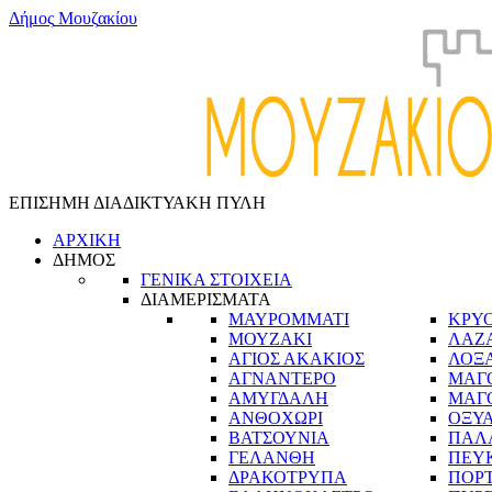
Δ
ή
μ
ο
ς
Μ
ο
υ
ζ
α
κ
ί
ο
υ
ΕΠΙΣΗΜΗ ΔΙΑΔΙΚΤΥΑΚΗ ΠΥΛΗ
ΑΡΧΙΚΗ
ΔΗΜΟΣ
ΓΕΝΙΚΑ ΣΤΟΙΧΕΙΑ
ΔΙΑΜΕΡΙΣΜΑΤΑ
ΜΑΥΡΟΜΜΑΤΙ
ΚΡΥ
ΜΟΥΖΑΚΙ
ΛΑΖ
ΑΓΙΟΣ ΑΚΑΚΙΟΣ
ΛΟΞ
ΑΓΝΑΝΤΕΡΟ
ΜΑΓ
ΑΜΥΓΔΑΛΗ
ΜΑΓ
ΑΝΘΟΧΩΡΙ
ΟΞΥ
ΒΑΤΣΟΥΝΙΑ
ΠΑΛ
ΓΕΛΑΝΘΗ
ΠΕΥ
ΔΡΑΚΟΤΡΥΠΑ
ΠΟΡ