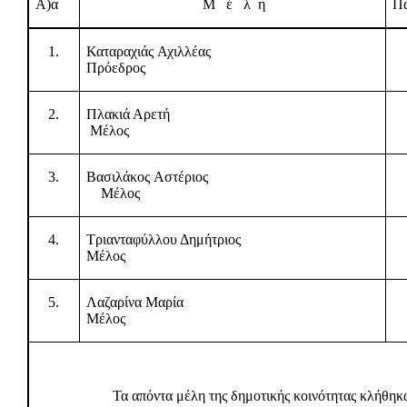
Α)α
Μ
έ
λ
η
Πα
1.
Καταραχιάς Αχιλλέας
Πρόεδρος
2.
Πλακιά Αρετή
Μέλος
3.
Βασιλάκος Αστέριος
Μέλος
4.
Τριανταφύλλου Δημήτριος
Μέλος
5.
Λαζαρίνα Μαρία
Μέλος
Τα απόντα μέλη της δημοτικής κοινότητας κλήθηκ