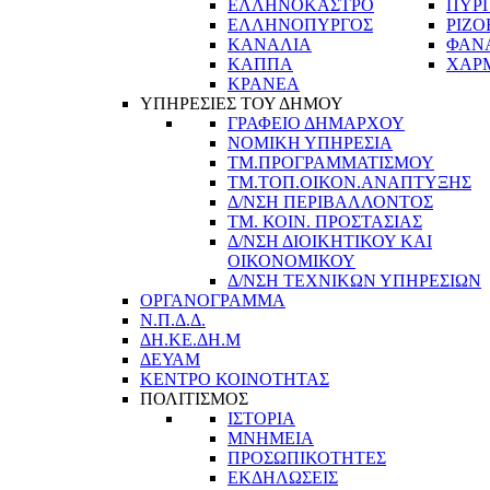
ΕΛΛΗΝΟΚΑΣΤΡΟ
ΠΥΡ
ΕΛΛΗΝΟΠΥΡΓΟΣ
ΡΙΖΟ
ΚΑΝΑΛΙΑ
ΦΑΝ
ΚΑΠΠΑ
ΧΑΡ
ΚΡΑΝΕΑ
ΥΠΗΡΕΣΙΕΣ ΤΟΥ ΔΗΜΟΥ
ΓΡΑΦΕΙΟ ΔΗΜΑΡΧΟΥ
ΝΟΜΙΚΗ ΥΠΗΡΕΣΙΑ
ΤΜ.ΠΡΟΓΡΑΜΜΑΤΙΣΜΟΥ
ΤΜ.ΤΟΠ.ΟΙΚΟΝ.ΑΝΑΠΤΥΞΗΣ
Δ/ΝΣΗ ΠΕΡΙΒΑΛΛΟΝΤΟΣ
ΤΜ. ΚΟΙΝ. ΠΡΟΣΤΑΣΙΑΣ
Δ/ΝΣΗ ΔΙΟΙΚΗΤΙΚΟΥ ΚΑΙ
ΟΙΚΟΝΟΜΙΚΟΥ
Δ/ΝΣΗ ΤΕΧΝΙΚΩΝ ΥΠΗΡΕΣΙΩΝ
ΟΡΓΑΝΟΓΡΑΜΜΑ
Ν.Π.Δ.Δ.
ΔΗ.ΚΕ.ΔΗ.Μ
ΔΕΥΑΜ
ΚΕΝΤΡΟ ΚΟΙΝΟΤΗΤΑΣ
ΠΟΛΙΤΙΣΜΟΣ
ΙΣΤΟΡΙΑ
ΜΝΗΜΕΙΑ
ΠΡΟΣΩΠΙΚΟΤΗΤΕΣ
ΕΚΔΗΛΩΣΕΙΣ