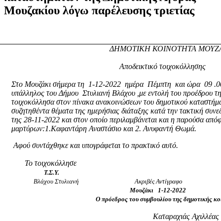
Μουζακίου
λόγω
παρέλευσης
τριετίας
ΔΗΜΟΤΙΚΗ ΚΟΙΝΟΤΗΤΑ ΜΟΥΖ
Αποδεικτικό τοιχοκόλλησης
Στο Μουζάκι σήμερα τη
1-12-2022
ημέρα
Πέμπτη
και ώρα
09 .
υπάλληλος του Δήμου
Στυλιανή Βλάχου ,με εντολή του προέδρου τ
τοιχοκόλλησα στον πίνακα ανακοινώσεων του δημοτικού καταστήμα
συζητηθέντα θέματα της ημερήσιας διάταξης κατά την τακτική συν
της 28-11-2022 και στον οποίο περιλαμβάνεται και η παρούσα απ
μαρτύρων:1.Καφαντάρη Αναστάσιο και 2. Ανυφαντή Θωμά.
Αφού συντάχθηκε και υπογράφεται το πρακτικό αυτό.
Το τοιχοκόλλησε
Τ.Σ.Υ.
Βλάχου Στυλιανή
Ακριβές Αντίγραφο
Μουζάκι
1-12-2022
Ο πρόεδρος του συμβουλίου της δημοτικής κ
Καταραχιάς Αχιλλέας