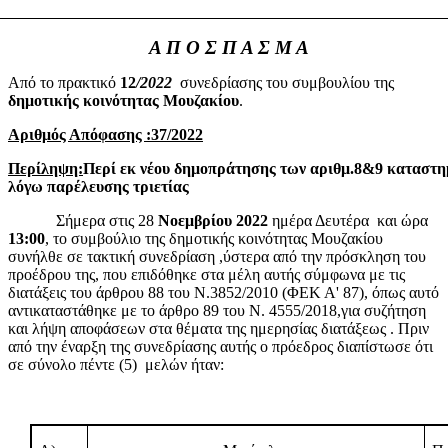
Α Π Ο Σ Π Α Σ Μ Α
Από το πρακτικό
12
/2022
συνεδρίασης του συμβουλίου της
δημοτικής κοινότητας Μουζακίου
.
Αριθμός Απόφασης :37/2022
Περίληψη:
Περί εκ νέου δημοπράτησης των αριθμ.8&9 καταστ
λόγω παρέλευσης τριετίας
Σήμερα στις 28
Νοεμβρίου 2022
ημέρα Δευτέρα
και ώρα
13:00
, το συμβούλιο της δημοτικής κοινότητας Μουζακίου
συνήλθε σε τακτική συνεδρίαση ,ύστερα από την πρόσκληση του
προέδρου της, που επιδόθηκε στα μέλη αυτής σύμφωνα με τις
διατάξεις του άρθρου 88 του Ν.3852/2010 (ΦΕΚ Α' 87), όπως αυτό
αντικαταστάθηκε με το άρθρο 89 του Ν. 4555/2018,για συζήτηση
και λήψη αποφάσεων στα θέματα της ημερησίας διατάξεως . Πριν
από την έναρξη της συνεδρίασης αυτής ο πρόεδρος διαπίστωσε ότι
σε σύνολο πέντε (5)
μελών ήταν: