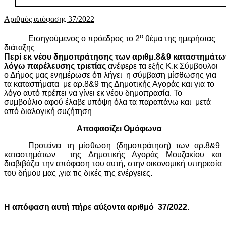
Αριθμός απόφασης 37/2022
ο
Εισηγούμενος ο πρόεδρος το 2
θέμα της ημερήσιας
διάταξης
Περί εκ νέου δημοπράτησης των αριθμ.8&9 καταστημάτω
λόγω παρέλευσης τριετίας
ανέφερε τα εξής Κ.κ Σύμβουλοι
ο Δήμος μας ενημέρωσε ότι λήγει
η σύμβαση μίσθωσης για
τα καταστήματα
με αρ.8&9 της Δημοτικής Αγοράς και για το
λόγο αυτό πρέπει να γίνει εκ νέου δημοπρασία. Το
συμβούλιο αφού έλαβε υπόψη όλα τα παραπάνω και
μετά
από διαλογική συζήτηση
Αποφασίζει Ομόφωνα
Προτείνει τη μίσθωση (δημοπράτηση) των αρ.8&9
καταστημάτων
της Δημοτικής Αγοράς Μουζακίου και
διαβιβάζει την απόφαση του αυτή, στην οικονομική υπηρεσία
του δήμου μας ,για τις δικές της ενέργειες.
Η απόφαση αυτή πήρε αύξοντα αριθμό
37/2022.