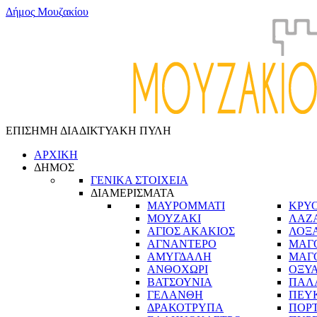
Δ
ή
μ
ο
ς
Μ
ο
υ
ζ
α
κ
ί
ο
υ
ΕΠΙΣΗΜΗ ΔΙΑΔΙΚΤΥΑΚΗ ΠΥΛΗ
ΑΡΧΙΚΗ
ΔΗΜΟΣ
ΓΕΝΙΚΑ ΣΤΟΙΧΕΙΑ
ΔΙΑΜΕΡΙΣΜΑΤΑ
ΜΑΥΡΟΜΜΑΤΙ
ΚΡΥ
ΜΟΥΖΑΚΙ
ΛΑΖ
ΑΓΙΟΣ ΑΚΑΚΙΟΣ
ΛΟΞ
ΑΓΝΑΝΤΕΡΟ
ΜΑΓ
ΑΜΥΓΔΑΛΗ
ΜΑΓ
ΑΝΘΟΧΩΡΙ
ΟΞΥ
ΒΑΤΣΟΥΝΙΑ
ΠΑΛ
ΓΕΛΑΝΘΗ
ΠΕΥ
ΔΡΑΚΟΤΡΥΠΑ
ΠΟΡ