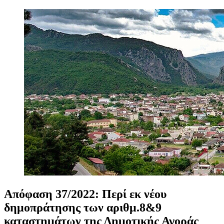
Απόφαση
37/2022:
Περί
εκ
νέου
δημοπράτησης
των
αριθμ.8&9
καταστημάτων
της
Δημοτικής
Αγοράς