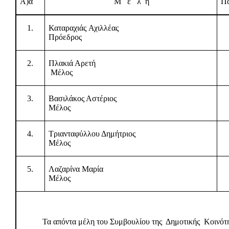
Α)α
Μ
έ
λ
η
Πα
1.
Καταραχιάς Αχιλλέας
Πρόεδρος
2.
Πλακιά Αρετή
Μέλος
3.
Βασιλάκος Αστέριος
Μέλος
4.
Τριανταφύλλου Δημήτριος
Μέλος
5.
Λαζαρίνα Μαρία
Μέλος
Τα απόντα μέλη του Συμβουλίου της
Δημοτικής
Κοινότ