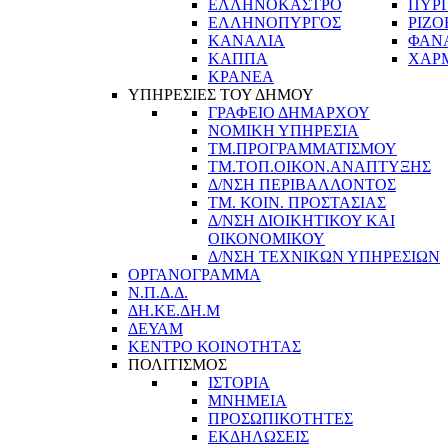
ΕΛΛΗΝΟΚΑΣΤΡΟ
ΠΥΡ
ΕΛΛΗΝΟΠΥΡΓΟΣ
ΡΙΖΟ
ΚΑΝΑΛΙΑ
ΦΑΝ
ΚΑΠΠΑ
ΧΑΡ
ΚΡΑΝΕΑ
ΥΠΗΡΕΣΙΕΣ ΤΟΥ ΔΗΜΟΥ
ΓΡΑΦΕΙΟ ΔΗΜΑΡΧΟΥ
ΝΟΜΙΚΗ ΥΠΗΡΕΣΙΑ
ΤΜ.ΠΡΟΓΡΑΜΜΑΤΙΣΜΟΥ
ΤΜ.ΤΟΠ.ΟΙΚΟΝ.ΑΝΑΠΤΥΞΗΣ
Δ/ΝΣΗ ΠΕΡΙΒΑΛΛΟΝΤΟΣ
ΤΜ. ΚΟΙΝ. ΠΡΟΣΤΑΣΙΑΣ
Δ/ΝΣΗ ΔΙΟΙΚΗΤΙΚΟΥ ΚΑΙ
ΟΙΚΟΝΟΜΙΚΟΥ
Δ/ΝΣΗ ΤΕΧΝΙΚΩΝ ΥΠΗΡΕΣΙΩΝ
ΟΡΓΑΝΟΓΡΑΜΜΑ
Ν.Π.Δ.Δ.
ΔΗ.ΚΕ.ΔΗ.Μ
ΔΕΥΑΜ
ΚΕΝΤΡΟ ΚΟΙΝΟΤΗΤΑΣ
ΠΟΛΙΤΙΣΜΟΣ
ΙΣΤΟΡΙΑ
ΜΝΗΜΕΙΑ
ΠΡΟΣΩΠΙΚΟΤΗΤΕΣ
ΕΚΔΗΛΩΣΕΙΣ