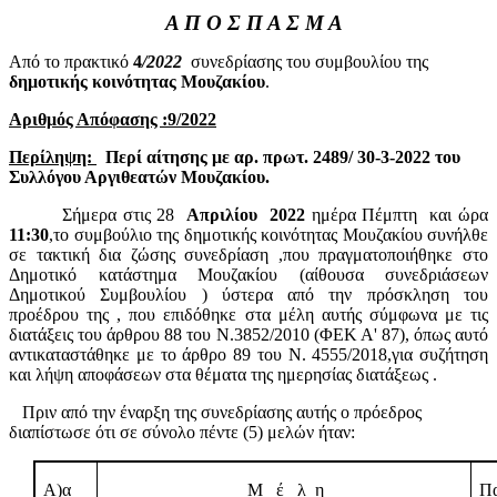
Α Π Ο Σ Π Α Σ Μ Α
Από το πρακτικό
4
/2022
συνεδρίασης του συμβουλίου της
δημοτικής κοινότητας Μουζακίου
.
Αριθμός Απόφασης :9/2022
Περίληψη:
Περί αίτησης με αρ. πρωτ.
2489/ 30-3-2022 του
Συλλόγου Αργιθεατών Μουζακίου.
Σήμερα
στις 28
Απριλίου
2022
ημέρα Πέμπτη
και ώρα
11:30
,
το συμβούλιο της δημοτικής κοινότητας Μουζακίου συνήλθε
σε τακτική δια ζώσης συνεδρίαση
,που πραγματοποιήθηκε στο
Δημοτικό κατάστημα Μουζακίου (αίθουσα συνεδριάσεων
Δημοτικού Συμβουλίου )
ύστερα από την πρόσκληση του
προέδρου της , που επιδόθηκε στα μέλη αυτής σύμφωνα με τις
διατάξεις του άρθρου 88 του Ν.3852/2010 (ΦΕΚ Α' 87), όπως αυτό
αντικαταστάθηκε με το άρθρο 89 του Ν. 4555/2018,για συζήτηση
και λήψη αποφάσεων στα θέματα της ημερησίας διατάξεως .
Πριν από την έναρξη της συνεδρίασης αυτής ο πρόεδρος
διαπίστωσε ότι σε σύνολο πέντε (5) μελών ήταν:
Α)α
Μ
έ
λ
η
Πα