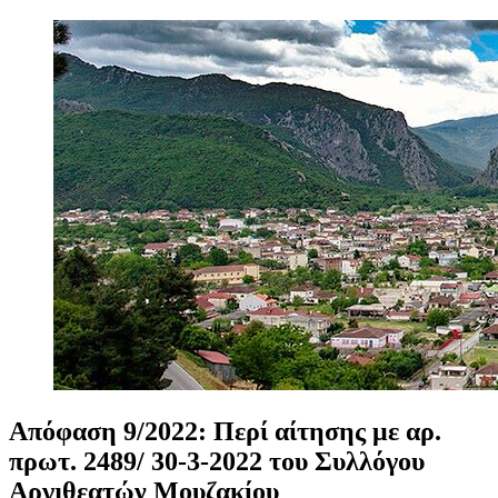
Απόφαση
9/2022:
Περί
αίτησης
με
αρ.
πρωτ.
2489/
30-3-2022
του
Συλλόγου
Αργιθεατών
Μουζακίου