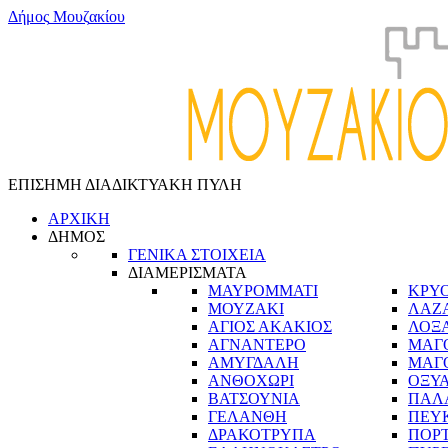
Δ
ή
μ
ο
ς
Μ
ο
υ
ζ
α
κ
ί
ο
υ
ΕΠΙΣΗΜΗ ΔΙΑΔΙΚΤΥΑΚΗ ΠΥΛΗ
ΑΡΧΙΚΗ
ΔΗΜΟΣ
ΓΕΝΙΚΑ ΣΤΟΙΧΕΙΑ
ΔΙΑΜΕΡΙΣΜΑΤΑ
ΜΑΥΡΟΜΜΑΤΙ
ΚΡΥ
ΜΟΥΖΑΚΙ
ΛΑΖ
ΑΓΙΟΣ ΑΚΑΚΙΟΣ
ΛΟΞ
ΑΓΝΑΝΤΕΡΟ
ΜΑΓ
ΑΜΥΓΔΑΛΗ
ΜΑΓ
ΑΝΘΟΧΩΡΙ
ΟΞΥ
ΒΑΤΣΟΥΝΙΑ
ΠΑΛ
ΓΕΛΑΝΘΗ
ΠΕΥ
ΔΡΑΚΟΤΡΥΠΑ
ΠΟΡ