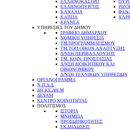
ΕΛΛΗΝΟΚΑΣΤΡΟ
ΠΥΡ
ΕΛΛΗΝΟΠΥΡΓΟΣ
ΡΙΖΟ
ΚΑΝΑΛΙΑ
ΦΑΝ
ΚΑΠΠΑ
ΧΑΡ
ΚΡΑΝΕΑ
ΥΠΗΡΕΣΙΕΣ ΤΟΥ ΔΗΜΟΥ
ΓΡΑΦΕΙΟ ΔΗΜΑΡΧΟΥ
ΝΟΜΙΚΗ ΥΠΗΡΕΣΙΑ
ΤΜ.ΠΡΟΓΡΑΜΜΑΤΙΣΜΟΥ
ΤΜ.ΤΟΠ.ΟΙΚΟΝ.ΑΝΑΠΤΥΞΗΣ
Δ/ΝΣΗ ΠΕΡΙΒΑΛΛΟΝΤΟΣ
ΤΜ. ΚΟΙΝ. ΠΡΟΣΤΑΣΙΑΣ
Δ/ΝΣΗ ΔΙΟΙΚΗΤΙΚΟΥ ΚΑΙ
ΟΙΚΟΝΟΜΙΚΟΥ
Δ/ΝΣΗ ΤΕΧΝΙΚΩΝ ΥΠΗΡΕΣΙΩΝ
ΟΡΓΑΝΟΓΡΑΜΜΑ
Ν.Π.Δ.Δ.
ΔΗ.ΚΕ.ΔΗ.Μ
ΔΕΥΑΜ
ΚΕΝΤΡΟ ΚΟΙΝΟΤΗΤΑΣ
ΠΟΛΙΤΙΣΜΟΣ
ΙΣΤΟΡΙΑ
ΜΝΗΜΕΙΑ
ΠΡΟΣΩΠΙΚΟΤΗΤΕΣ
ΕΚΔΗΛΩΣΕΙΣ