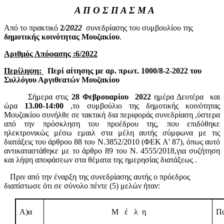
Α Π Ο Σ Π Α Σ Μ Α
Από το πρακτικό
2
/2022
συνεδρίασης του συμβουλίου της
δημοτικής κοινότητας Μουζακίου
.
Αριθμός Απόφασης :6/2022
Περίληψη:
Περί αίτησης με αρ. πρωτ. 1000/8-2-2022 του
Συλλόγου Αργιθεατών Μουζακίου
Σήμερα
στις
28 Φεβρουαρίου
2022
ημέρα Δευτέρα
και
ώρα
13.00-14:00
,
το συμβούλιο της δημοτικής κοινότητας
Μουζακίου συνήλθε σε τακτική δια περιφοράς συνεδρίαση
,
ύστερα
από την πρόσκληση του προέδρου της, που επιδόθηκε
ηλεκτρονικώς μέσω εμαιλ στα μέλη αυτής σύμφωνα με τις
διατάξεις του άρθρου 88 του Ν.3852/2010 (ΦΕΚ Α' 87), όπως αυτό
αντικαταστάθηκε με το άρθρο 89 του Ν. 4555/2018,για συζήτηση
και λήψη αποφάσεων στα θέματα της ημερησίας διατάξεως .
Πριν από την έναρξη της συνεδρίασης αυτής ο πρόεδρος
διαπίστωσε ότι σε σύνολο πέντε (5) μελών ήταν:
Α)α
Μ
έ
λ
η
Πα