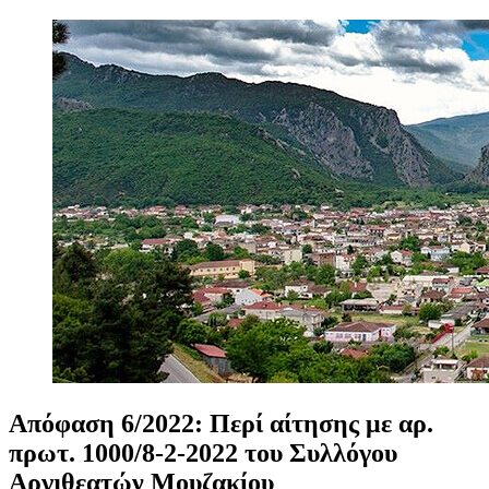
Απόφαση
6/2022:
Περί
αίτησης
με
αρ.
πρωτ.
1000/8-2-2022
του
Συλλόγου
Αργιθεατών
Μουζακίου