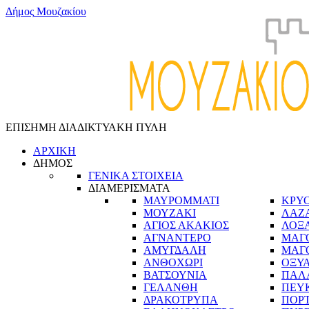
Δ
ή
μ
ο
ς
Μ
ο
υ
ζ
α
κ
ί
ο
υ
ΕΠΙΣΗΜΗ ΔΙΑΔΙΚΤΥΑΚΗ ΠΥΛΗ
ΑΡΧΙΚΗ
ΔΗΜΟΣ
ΓΕΝΙΚΑ ΣΤΟΙΧΕΙΑ
ΔΙΑΜΕΡΙΣΜΑΤΑ
ΜΑΥΡΟΜΜΑΤΙ
ΚΡΥ
ΜΟΥΖΑΚΙ
ΛΑΖ
ΑΓΙΟΣ ΑΚΑΚΙΟΣ
ΛΟΞ
ΑΓΝΑΝΤΕΡΟ
ΜΑΓ
ΑΜΥΓΔΑΛΗ
ΜΑΓ
ΑΝΘΟΧΩΡΙ
ΟΞΥ
ΒΑΤΣΟΥΝΙΑ
ΠΑΛ
ΓΕΛΑΝΘΗ
ΠΕΥ
ΔΡΑΚΟΤΡΥΠΑ
ΠΟΡ