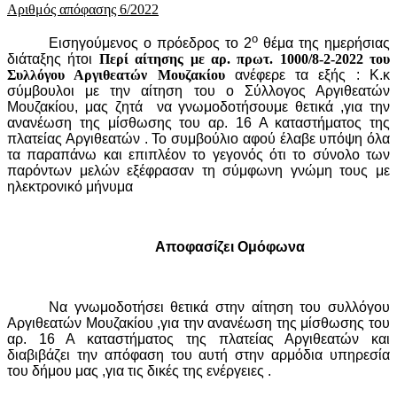
Αριθμός απόφασης 6
/2022
ο
Εισηγούμενος ο πρόεδρος το 2
θέμα της ημερήσιας
διάταξης ήτοι
Περί αίτησης με αρ. πρωτ. 1000/8-2-2022 του
Συλλόγου Αργιθεατών Μουζακίου
ανέφερε τα εξής : Κ.κ
σύμβουλοι με την αίτηση του ο Σύλλογος Αργιθεατών
Μουζακίου, μας ζητά
να γνωμοδοτήσουμε θετικά ,για την
ανανέωση της μίσθωσης του αρ. 16 Α καταστήματος της
πλατείας Αργιθεατών .
Το συμβούλιο αφού
έλαβε υπόψη όλα
τα παραπάνω και επιπλέον το γεγονός ότι το σύνολο των
παρόντων μελών εξέφρασαν τη σύμφωνη γνώμη τους με
ηλεκτρονικό μήνυμα
Αποφασίζει Ομόφωνα
Να γνωμοδοτήσει θετικά στην αίτηση του συλλόγου
Αργιθεατών Μουζακίου ,για την ανανέωση της μίσθωσης του
αρ. 16 Α καταστήματος της πλατείας Αργιθεατών και
διαβιβάζει την απόφαση του αυτή στην αρμόδια υπηρεσία
του δήμου μας ,για τις δικές της ενέργειες .