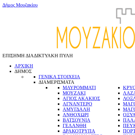
Δ
ή
μ
ο
ς
Μ
ο
υ
ζ
α
κ
ί
ο
υ
ΕΠΙΣΗΜΗ ΔΙΑΔΙΚΤΥΑΚΗ ΠΥΛΗ
ΑΡΧΙΚΗ
ΔΗΜΟΣ
ΓΕΝΙΚΑ ΣΤΟΙΧΕΙΑ
ΔΙΑΜΕΡΙΣΜΑΤΑ
ΜΑΥΡΟΜΜΑΤΙ
ΚΡΥ
ΜΟΥΖΑΚΙ
ΛΑΖ
ΑΓΙΟΣ ΑΚΑΚΙΟΣ
ΛΟΞ
ΑΓΝΑΝΤΕΡΟ
ΜΑΓ
ΑΜΥΓΔΑΛΗ
ΜΑΓ
ΑΝΘΟΧΩΡΙ
ΟΞΥ
ΒΑΤΣΟΥΝΙΑ
ΠΑΛ
ΓΕΛΑΝΘΗ
ΠΕΥ
ΔΡΑΚΟΤΡΥΠΑ
ΠΟΡ