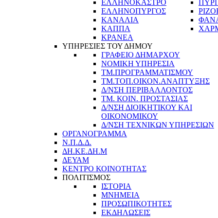
ΕΛΛΗΝΟΚΑΣΤΡΟ
ΠΥΡ
ΕΛΛΗΝΟΠΥΡΓΟΣ
ΡΙΖΟ
ΚΑΝΑΛΙΑ
ΦΑΝ
ΚΑΠΠΑ
ΧΑΡ
ΚΡΑΝΕΑ
ΥΠΗΡΕΣΙΕΣ ΤΟΥ ΔΗΜΟΥ
ΓΡΑΦΕΙΟ ΔΗΜΑΡΧΟΥ
ΝΟΜΙΚΗ ΥΠΗΡΕΣΙΑ
ΤΜ.ΠΡΟΓΡΑΜΜΑΤΙΣΜΟΥ
ΤΜ.ΤΟΠ.ΟΙΚΟΝ.ΑΝΑΠΤΥΞΗΣ
Δ/ΝΣΗ ΠΕΡΙΒΑΛΛΟΝΤΟΣ
ΤΜ. ΚΟΙΝ. ΠΡΟΣΤΑΣΙΑΣ
Δ/ΝΣΗ ΔΙΟΙΚΗΤΙΚΟΥ ΚΑΙ
ΟΙΚΟΝΟΜΙΚΟΥ
Δ/ΝΣΗ ΤΕΧΝΙΚΩΝ ΥΠΗΡΕΣΙΩΝ
ΟΡΓΑΝΟΓΡΑΜΜΑ
Ν.Π.Δ.Δ.
ΔΗ.ΚΕ.ΔΗ.Μ
ΔΕΥΑΜ
ΚΕΝΤΡΟ ΚΟΙΝΟΤΗΤΑΣ
ΠΟΛΙΤΙΣΜΟΣ
ΙΣΤΟΡΙΑ
ΜΝΗΜΕΙΑ
ΠΡΟΣΩΠΙΚΟΤΗΤΕΣ
ΕΚΔΗΛΩΣΕΙΣ