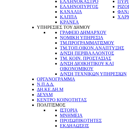
ΕΛΛΗΝΟΚΑΣΤΡΟ
ΠΥΡ
ΕΛΛΗΝΟΠΥΡΓΟΣ
ΡΙΖΟ
ΚΑΝΑΛΙΑ
ΦΑΝ
ΚΑΠΠΑ
ΧΑΡ
ΚΡΑΝΕΑ
ΥΠΗΡΕΣΙΕΣ ΤΟΥ ΔΗΜΟΥ
ΓΡΑΦΕΙΟ ΔΗΜΑΡΧΟΥ
ΝΟΜΙΚΗ ΥΠΗΡΕΣΙΑ
ΤΜ.ΠΡΟΓΡΑΜΜΑΤΙΣΜΟΥ
ΤΜ.ΤΟΠ.ΟΙΚΟΝ.ΑΝΑΠΤΥΞΗΣ
Δ/ΝΣΗ ΠΕΡΙΒΑΛΛΟΝΤΟΣ
ΤΜ. ΚΟΙΝ. ΠΡΟΣΤΑΣΙΑΣ
Δ/ΝΣΗ ΔΙΟΙΚΗΤΙΚΟΥ ΚΑΙ
ΟΙΚΟΝΟΜΙΚΟΥ
Δ/ΝΣΗ ΤΕΧΝΙΚΩΝ ΥΠΗΡΕΣΙΩΝ
ΟΡΓΑΝΟΓΡΑΜΜΑ
Ν.Π.Δ.Δ.
ΔΗ.ΚΕ.ΔΗ.Μ
ΔΕΥΑΜ
ΚΕΝΤΡΟ ΚΟΙΝΟΤΗΤΑΣ
ΠΟΛΙΤΙΣΜΟΣ
ΙΣΤΟΡΙΑ
ΜΝΗΜΕΙΑ
ΠΡΟΣΩΠΙΚΟΤΗΤΕΣ
ΕΚΔΗΛΩΣΕΙΣ