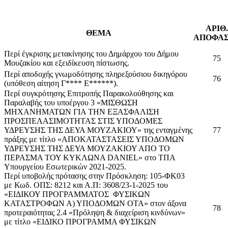
ΑΡΙΘ.
ΘΕΜΑ
ΑΠΟΦΑ
Περί έγκρισης μετακίνησης του Δημάρχου του Δήμου
75
Μουζακίου και εξειδίκευση πίστωσης.
Περί αποδοχής γνωμοδότησης πληρεξούσιου δικηγόρου
76
(υπόθεση αίτηση Γ**** Ε******).
Περί συγκρότησης Επιτροπής Παρακολούθησης και
Παραλαβής του υποέργου 3 «ΜΙΣΘΩΣΗ
ΜΗΧΑΝΗΜΑΤΩΝ ΓΙΑ ΤΗΝ ΕΞΑΣΦΑΛΙΣΗ
ΠΡΟΣΠΕΛΑΣΙΜΟΤΗΤΑΣ ΣΤΙΣ ΥΠΟΔΟΜΕΣ
ΥΔΡΕΥΣΗΣ ΤΗΣ ΔΕΥΑ ΜΟΥΖΑΚΙΟΥ» της ενταγμένης
77
πράξης με τίτλο «ΑΠΟΚΑΤΑΣΤΑΣΕΙΣ ΥΠΟΔΟΜΩΝ
ΥΔΡΕΥΣΗΣ ΤΗΣ ΔΕΥΑ ΜΟΥΖΑΚΙΟΥ ΑΠΟ ΤΟ
ΠΕΡΑΣΜΑ ΤΟΥ ΚΥΚΛΩΝΑ DANIEL» στο ΤΠΑ
Υπουργείου Εσωτερικών 2021-2025.
Περί υποβολής πρότασης στην Πρόσκληση: 105-ΦΚ03
με Κωδ. ΟΠΣ: 8212 και Α.Π: 3608/23-1-2025 του
«ΕΙΔΙΚΟΥ ΠΡΟΓΡΑΜΜΑΤΟΣ
ΦΥΣΙΚΩΝ
ΚΑΤΑΣΤΡΟΦΩΝ Α) ΥΠΟΔΟΜΩΝ ΟΤΑ» στον άξονα
78
προτεραιότητας 2.4 «Πρόληψη & διαχείριση κινδύνων»
με τίτλο «ΕΙΔΙΚΟ ΠΡΟΓΡΑΜΜΑ ΦΥΣΙΚΩΝ