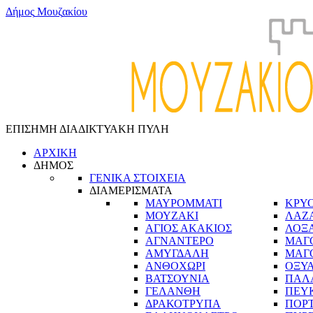
Δ
ή
μ
ο
ς
Μ
ο
υ
ζ
α
κ
ί
ο
υ
ΕΠΙΣΗΜΗ ΔΙΑΔΙΚΤΥΑΚΗ ΠΥΛΗ
ΑΡΧΙΚΗ
ΔΗΜΟΣ
ΓΕΝΙΚΑ ΣΤΟΙΧΕΙΑ
ΔΙΑΜΕΡΙΣΜΑΤΑ
ΜΑΥΡΟΜΜΑΤΙ
ΚΡΥ
ΜΟΥΖΑΚΙ
ΛΑΖ
ΑΓΙΟΣ ΑΚΑΚΙΟΣ
ΛΟΞ
ΑΓΝΑΝΤΕΡΟ
ΜΑΓ
ΑΜΥΓΔΑΛΗ
ΜΑΓ
ΑΝΘΟΧΩΡΙ
ΟΞΥ
ΒΑΤΣΟΥΝΙΑ
ΠΑΛ
ΓΕΛΑΝΘΗ
ΠΕΥ
ΔΡΑΚΟΤΡΥΠΑ
ΠΟΡ