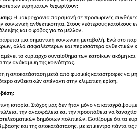
ικότερων ευρημάτων ξεχωρίζουν:
ωσης:
Η μακροχρόνια παραμονή σε προσωρινές συνθήκες (
 κοινωνική ανθεκτικότητα. Στους νεότερους κατοίκους εν
λειψης και ο φόβος για το μέλλον.
άφεται μια σημαντική κοινωνική μεταβολή. Ενώ στο παρελ
τερων, αλλά ασφαλέστερων και περισσότερο ανθεκτικών κα
μένει το κυρίαρχο συναίσθημα των κατοίκων ακόμη και 
 την ανάκαμψη της κοινότητας.
η η αποκατάσταση μετά από φυσικές καταστροφές να μην
ότερο ανθεκτικών απέναντι στην κλιματική κρίση.
οβέση:
ινη ιστορία. Στόχος μας δεν ήταν μόνο να καταγράψουμε
ώλεια, την ανασφάλεια και την προσπάθεια να ξαναχτίσο
οτελεσματικών δημόσιων πολιτικών. Ελπίζουμε ότι τα ευ
έμβασης και της αποκατάστασης, με επίκεντρο πάντα τις 