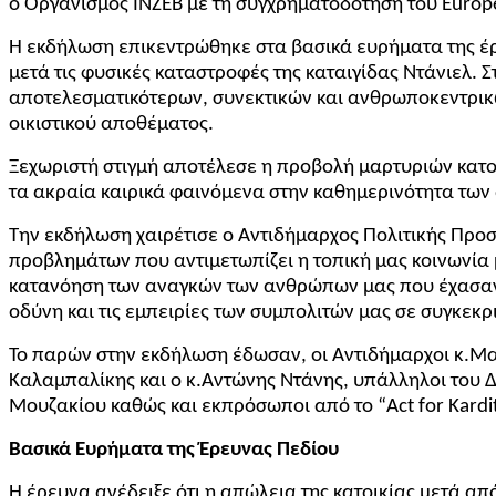
ο Οργανισμός INZEB με τη συγχρηματοδότηση του Europe
Η εκδήλωση επικεντρώθηκε στα βασικά ευρήματα της έρ
μετά τις φυσικές καταστροφές της καταιγίδας Ντάνιελ. 
αποτελεσματικότερων, συνεκτικών και ανθρωποκεντρικών
οικιστικού αποθέματος.
Ξεχωριστή στιγμή αποτέλεσε η προβολή μαρτυριών κατο
τα ακραία καιρικά φαινόμενα στην καθημερινότητα τω
Την εκδήλωση χαιρέτισε ο Αντιδήμαρχος Πολιτικής Προσ
προβλημάτων που αντιμετωπίζει η τοπική μας κοινωνία μ
κατανόηση των αναγκών των ανθρώπων μας που έχασαν τ
οδύνη και τις εμπειρίες των συμπολιτών μας σε συγκεκρ
Το παρών στην εκδήλωση έδωσαν, οι Αντιδήμαρχοι κ.Μα
Καλαμπαλίκης και ο κ.Αντώνης Ντάνης, υπάλληλοι του 
Μουζακίου καθώς και εκπρόσωποι από το “
Act
for
Kardi
Βασικά Ευρήματα της Έρευνας Πεδίου
Η έρευνα ανέδειξε ότι η απώλεια της κατοικίας μετά α