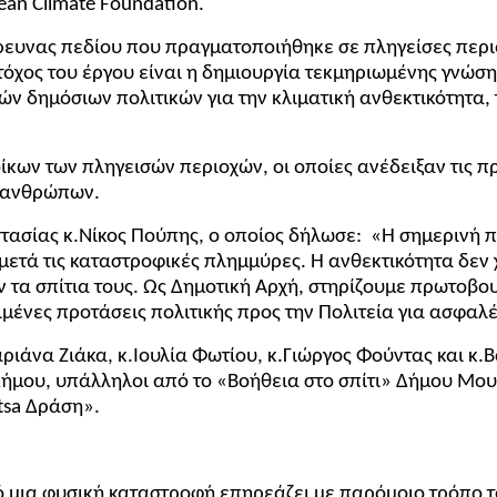
an Climate Foundation.
ευνας πεδίου που πραγματοποιήθηκε σε πληγείσες περιοχ
Στόχος του έργου είναι η δημιουργία τεκμηριωμένης γνώσ
 δημόσιων πολιτικών για την κλιματική ανθεκτικότητα, 
ίκων των πληγεισών περιοχών, οι οποίες ανέδειξαν τις 
ν ανθρώπων.
τασίας κ.Νίκος Πούπης, ο οποίος δήλωσε:
«Η σημερινή π
ετά τις καταστροφικές πλημμύρες. Η ανθεκτικότητα δεν χτ
α σπίτια τους. Ως Δημοτική Αρχή, στηρίζουμε πρωτοβουλ
ιμένες προτάσεις πολιτικής προς την Πολιτεία για ασφαλέ
ριάνα Ζιάκα, κ.Ιουλία Φωτίου, κ.Γιώργος Φούντας και 
Δήμου, υπάλληλοι από το «Βοήθεια στο σπίτι» Δήμου Μου
tsa
Δράση».
πό μια φυσική καταστροφή επηρεάζει με παρόμοιο τρόπο τ