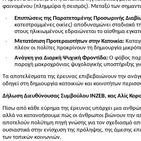
φαινομένου (πλημμύρα ή σεισμός). Μεταξύ των σημαντ
·
Επιπτώσεις της Παρατεταμένης Προσωρινής Διαβί
κατεστραμμένες οικίες) αποδυναμώνει σταδιακά την
στους ηλικιωμένους εδραιώνεται το αίσθημα εγκατά
·
Μετατόπιση Προτεραιοτήτων στην Κατοικία:
Καταγρ
πλέον οι πολίτες προκρίνουν τη δημιουργία μικρό
·
Ανάγκη για Διαρκή Ψυχική Φροντίδα:
Ο φόβος παρα
παροχή μακροχρόνιας ψυχολογικής υποστήριξης για
Τα αποτελέσματα της έρευνας επιβεβαιώνουν την ανάγκ
οδηγεί στη δημιουργία κατοικιών και κοινοτήτων περισσ
Δήλωση Διευθύνουσας Συμβούλου ΙΝΖΕΒ, κας Αλίς Κορ
Πίσω από κάθε εύρημα της έρευνας υπάρχει μια ανθρώπ
αλλά να κατανοήσουμε πώς οι άνθρωποι βιώνουν την απ
αποτελούν πολύτιμη πηγή γνώσης για τον σχεδιασμό απ
ουσιαστικά στην ενίσχυση της πρόληψης, της άμεσης επ
των τοπικών κοινωνιών.