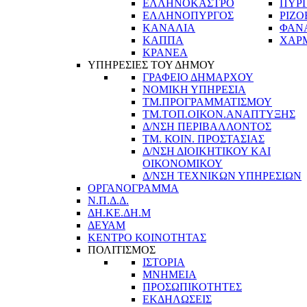
ΕΛΛΗΝΟΚΑΣΤΡΟ
ΠΥΡ
ΕΛΛΗΝΟΠΥΡΓΟΣ
ΡΙΖΟ
ΚΑΝΑΛΙΑ
ΦΑΝ
ΚΑΠΠΑ
ΧΑΡ
ΚΡΑΝΕΑ
ΥΠΗΡΕΣΙΕΣ ΤΟΥ ΔΗΜΟΥ
ΓΡΑΦΕΙΟ ΔΗΜΑΡΧΟΥ
ΝΟΜΙΚΗ ΥΠΗΡΕΣΙΑ
ΤΜ.ΠΡΟΓΡΑΜΜΑΤΙΣΜΟΥ
ΤΜ.ΤΟΠ.ΟΙΚΟΝ.ΑΝΑΠΤΥΞΗΣ
Δ/ΝΣΗ ΠΕΡΙΒΑΛΛΟΝΤΟΣ
ΤΜ. ΚΟΙΝ. ΠΡΟΣΤΑΣΙΑΣ
Δ/ΝΣΗ ΔΙΟΙΚΗΤΙΚΟΥ ΚΑΙ
ΟΙΚΟΝΟΜΙΚΟΥ
Δ/ΝΣΗ ΤΕΧΝΙΚΩΝ ΥΠΗΡΕΣΙΩΝ
ΟΡΓΑΝΟΓΡΑΜΜΑ
Ν.Π.Δ.Δ.
ΔΗ.ΚΕ.ΔΗ.Μ
ΔΕΥΑΜ
ΚΕΝΤΡΟ ΚΟΙΝΟΤΗΤΑΣ
ΠΟΛΙΤΙΣΜΟΣ
ΙΣΤΟΡΙΑ
ΜΝΗΜΕΙΑ
ΠΡΟΣΩΠΙΚΟΤΗΤΕΣ
ΕΚΔΗΛΩΣΕΙΣ