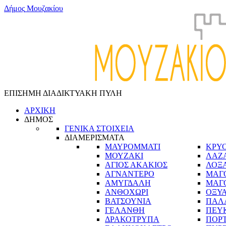
Δ
ή
μ
ο
ς
Μ
ο
υ
ζ
α
κ
ί
ο
υ
ΕΠΙΣΗΜΗ ΔΙΑΔΙΚΤΥΑΚΗ ΠΥΛΗ
ΑΡΧΙΚΗ
ΔΗΜΟΣ
ΓΕΝΙΚΑ ΣΤΟΙΧΕΙΑ
ΔΙΑΜΕΡΙΣΜΑΤΑ
ΜΑΥΡΟΜΜΑΤΙ
ΚΡΥ
ΜΟΥΖΑΚΙ
ΛΑΖ
ΑΓΙΟΣ ΑΚΑΚΙΟΣ
ΛΟΞ
ΑΓΝΑΝΤΕΡΟ
ΜΑΓ
ΑΜΥΓΔΑΛΗ
ΜΑΓ
ΑΝΘΟΧΩΡΙ
ΟΞΥ
ΒΑΤΣΟΥΝΙΑ
ΠΑΛ
ΓΕΛΑΝΘΗ
ΠΕΥ
ΔΡΑΚΟΤΡΥΠΑ
ΠΟΡ