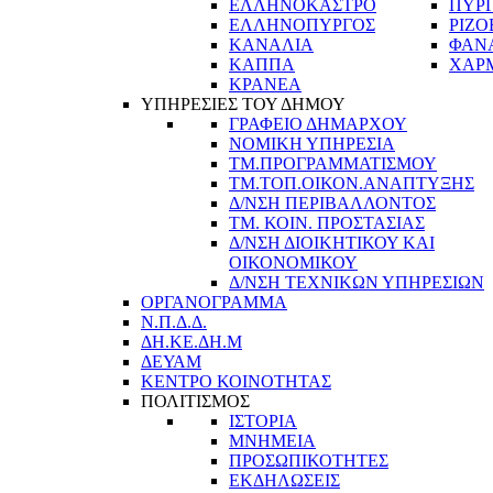
ΕΛΛΗΝΟΚΑΣΤΡΟ
ΠΥΡ
ΕΛΛΗΝΟΠΥΡΓΟΣ
ΡΙΖΟ
ΚΑΝΑΛΙΑ
ΦΑΝ
ΚΑΠΠΑ
ΧΑΡ
ΚΡΑΝΕΑ
ΥΠΗΡΕΣΙΕΣ ΤΟΥ ΔΗΜΟΥ
ΓΡΑΦΕΙΟ ΔΗΜΑΡΧΟΥ
ΝΟΜΙΚΗ ΥΠΗΡΕΣΙΑ
ΤΜ.ΠΡΟΓΡΑΜΜΑΤΙΣΜΟΥ
ΤΜ.ΤΟΠ.ΟΙΚΟΝ.ΑΝΑΠΤΥΞΗΣ
Δ/ΝΣΗ ΠΕΡΙΒΑΛΛΟΝΤΟΣ
ΤΜ. ΚΟΙΝ. ΠΡΟΣΤΑΣΙΑΣ
Δ/ΝΣΗ ΔΙΟΙΚΗΤΙΚΟΥ ΚΑΙ
ΟΙΚΟΝΟΜΙΚΟΥ
Δ/ΝΣΗ ΤΕΧΝΙΚΩΝ ΥΠΗΡΕΣΙΩΝ
ΟΡΓΑΝΟΓΡΑΜΜΑ
Ν.Π.Δ.Δ.
ΔΗ.ΚΕ.ΔΗ.Μ
ΔΕΥΑΜ
ΚΕΝΤΡΟ ΚΟΙΝΟΤΗΤΑΣ
ΠΟΛΙΤΙΣΜΟΣ
ΙΣΤΟΡΙΑ
ΜΝΗΜΕΙΑ
ΠΡΟΣΩΠΙΚΟΤΗΤΕΣ
ΕΚΔΗΛΩΣΕΙΣ