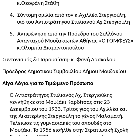
κ.Θεοφάνη Στάθη
4.
Σύντομη ομιλία από τον κ.Αχιλλέα Στεργιούλη,
υιό του Αντιστράτηγου Στυλιανού Αχ.Στεργιούλη
5.
Αντιφώνηση από την Πρόεδρο του Συλλόγου
Απανταχού Μουζακιωτών Αθήνας «Ο ΓΟΜΦΕΥΣ»
κ.Ολυμπία Διαμαντοπούλου
Συντονισμός & Παρουσίαση: κ. Φανή Δασκάλου
Πρόεδρος Δημοτικού Συμβουλίου Δήμου Μουζακίου
Λίγα Λόγια για το Τιμώμενο Πρόσωπο
Ο Αντιστράτηγος Στυλιανός Αχ. Στεργιούλης
γεννήθηκε στο Μουζάκι Καρδίτσας στις 23
Δεκεμβρίου του 1933. Τρίτος γιός του Αχιλλέα και
της Αικατερίνης Στεργιούλη το γένος Μαλαματή.
Τέλειωσε τις γυμνασιακές του σπουδές στο
Μουζάκι. Το 1956 εισήλθε στην Στρατιωτική Σχολή