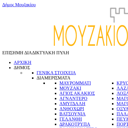
Δ
ή
μ
ο
ς
Μ
ο
υ
ζ
α
κ
ί
ο
υ
ΕΠΙΣΗΜΗ ΔΙΑΔΙΚΤΥΑΚΗ ΠΥΛΗ
ΑΡΧΙΚΗ
ΔΗΜΟΣ
ΓΕΝΙΚΑ ΣΤΟΙΧΕΙΑ
ΔΙΑΜΕΡΙΣΜΑΤΑ
ΜΑΥΡΟΜΜΑΤΙ
ΚΡΥ
ΜΟΥΖΑΚΙ
ΛΑΖ
ΑΓΙΟΣ ΑΚΑΚΙΟΣ
ΛΟΞ
ΑΓΝΑΝΤΕΡΟ
ΜΑΓ
ΑΜΥΓΔΑΛΗ
ΜΑΓ
ΑΝΘΟΧΩΡΙ
ΟΞΥ
ΒΑΤΣΟΥΝΙΑ
ΠΑΛ
ΓΕΛΑΝΘΗ
ΠΕΥ
ΔΡΑΚΟΤΡΥΠΑ
ΠΟΡ