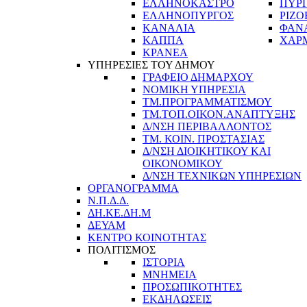
ΕΛΛΗΝΟΚΑΣΤΡΟ
ΠΥΡ
ΕΛΛΗΝΟΠΥΡΓΟΣ
ΡΙΖΟ
ΚΑΝΑΛΙΑ
ΦΑΝ
ΚΑΠΠΑ
ΧΑΡ
ΚΡΑΝΕΑ
ΥΠΗΡΕΣΙΕΣ ΤΟΥ ΔΗΜΟΥ
ΓΡΑΦΕΙΟ ΔΗΜΑΡΧΟΥ
ΝΟΜΙΚΗ ΥΠΗΡΕΣΙΑ
ΤΜ.ΠΡΟΓΡΑΜΜΑΤΙΣΜΟΥ
ΤΜ.ΤΟΠ.ΟΙΚΟΝ.ΑΝΑΠΤΥΞΗΣ
Δ/ΝΣΗ ΠΕΡΙΒΑΛΛΟΝΤΟΣ
ΤΜ. ΚΟΙΝ. ΠΡΟΣΤΑΣΙΑΣ
Δ/ΝΣΗ ΔΙΟΙΚΗΤΙΚΟΥ ΚΑΙ
ΟΙΚΟΝΟΜΙΚΟΥ
Δ/ΝΣΗ ΤΕΧΝΙΚΩΝ ΥΠΗΡΕΣΙΩΝ
ΟΡΓΑΝΟΓΡΑΜΜΑ
Ν.Π.Δ.Δ.
ΔΗ.ΚΕ.ΔΗ.Μ
ΔΕΥΑΜ
ΚΕΝΤΡΟ ΚΟΙΝΟΤΗΤΑΣ
ΠΟΛΙΤΙΣΜΟΣ
ΙΣΤΟΡΙΑ
ΜΝΗΜΕΙΑ
ΠΡΟΣΩΠΙΚΟΤΗΤΕΣ
ΕΚΔΗΛΩΣΕΙΣ