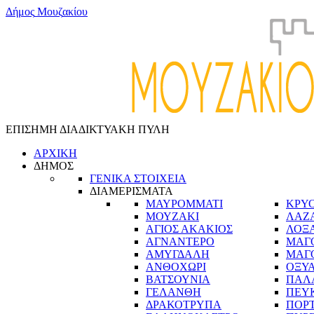
Δ
ή
μ
ο
ς
Μ
ο
υ
ζ
α
κ
ί
ο
υ
ΕΠΙΣΗΜΗ ΔΙΑΔΙΚΤΥΑΚΗ ΠΥΛΗ
ΑΡΧΙΚΗ
ΔΗΜΟΣ
ΓΕΝΙΚΑ ΣΤΟΙΧΕΙΑ
ΔΙΑΜΕΡΙΣΜΑΤΑ
ΜΑΥΡΟΜΜΑΤΙ
ΚΡΥ
ΜΟΥΖΑΚΙ
ΛΑΖ
ΑΓΙΟΣ ΑΚΑΚΙΟΣ
ΛΟΞ
ΑΓΝΑΝΤΕΡΟ
ΜΑΓ
ΑΜΥΓΔΑΛΗ
ΜΑΓ
ΑΝΘΟΧΩΡΙ
ΟΞΥ
ΒΑΤΣΟΥΝΙΑ
ΠΑΛ
ΓΕΛΑΝΘΗ
ΠΕΥ
ΔΡΑΚΟΤΡΥΠΑ
ΠΟΡ