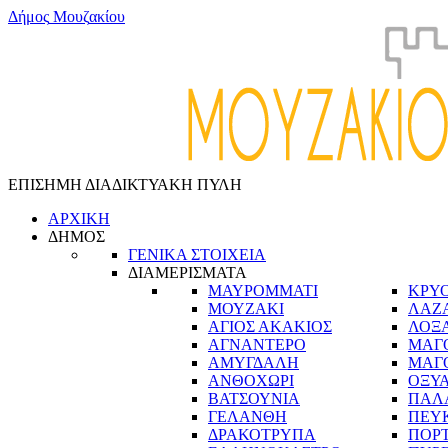
Δ
ή
μ
ο
ς
Μ
ο
υ
ζ
α
κ
ί
ο
υ
ΕΠΙΣΗΜΗ ΔΙΑΔΙΚΤΥΑΚΗ ΠΥΛΗ
ΑΡΧΙΚΗ
ΔΗΜΟΣ
ΓΕΝΙΚΑ ΣΤΟΙΧΕΙΑ
ΔΙΑΜΕΡΙΣΜΑΤΑ
ΜΑΥΡΟΜΜΑΤΙ
ΚΡΥ
ΜΟΥΖΑΚΙ
ΛΑΖ
ΑΓΙΟΣ ΑΚΑΚΙΟΣ
ΛΟΞ
ΑΓΝΑΝΤΕΡΟ
ΜΑΓ
ΑΜΥΓΔΑΛΗ
ΜΑΓ
ΑΝΘΟΧΩΡΙ
ΟΞΥ
ΒΑΤΣΟΥΝΙΑ
ΠΑΛ
ΓΕΛΑΝΘΗ
ΠΕΥ
ΔΡΑΚΟΤΡΥΠΑ
ΠΟΡ