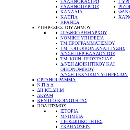
ΕΛΛΗΝΟΚΑΣΤΡΟ
ΠΥΡ
ΕΛΛΗΝΟΠΥΡΓΟΣ
ΡΙΖΟ
ΚΑΝΑΛΙΑ
ΦΑΝ
ΚΑΠΠΑ
ΧΑΡ
ΚΡΑΝΕΑ
ΥΠΗΡΕΣΙΕΣ ΤΟΥ ΔΗΜΟΥ
ΓΡΑΦΕΙΟ ΔΗΜΑΡΧΟΥ
ΝΟΜΙΚΗ ΥΠΗΡΕΣΙΑ
ΤΜ.ΠΡΟΓΡΑΜΜΑΤΙΣΜΟΥ
ΤΜ.ΤΟΠ.ΟΙΚΟΝ.ΑΝΑΠΤΥΞΗΣ
Δ/ΝΣΗ ΠΕΡΙΒΑΛΛΟΝΤΟΣ
ΤΜ. ΚΟΙΝ. ΠΡΟΣΤΑΣΙΑΣ
Δ/ΝΣΗ ΔΙΟΙΚΗΤΙΚΟΥ ΚΑΙ
ΟΙΚΟΝΟΜΙΚΟΥ
Δ/ΝΣΗ ΤΕΧΝΙΚΩΝ ΥΠΗΡΕΣΙΩΝ
ΟΡΓΑΝΟΓΡΑΜΜΑ
Ν.Π.Δ.Δ.
ΔΗ.ΚΕ.ΔΗ.Μ
ΔΕΥΑΜ
ΚΕΝΤΡΟ ΚΟΙΝΟΤΗΤΑΣ
ΠΟΛΙΤΙΣΜΟΣ
ΙΣΤΟΡΙΑ
ΜΝΗΜΕΙΑ
ΠΡΟΣΩΠΙΚΟΤΗΤΕΣ
ΕΚΔΗΛΩΣΕΙΣ